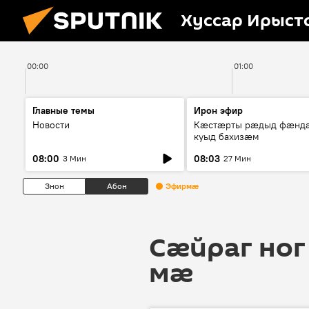
Хуссар Ирыст
00:00
01:00
Главные темы
Ирон эфир
Новости
Кæстæрты рæдыд фæнд
куыд бахизæм
08:00
08:03
3 Мин
27 Мин
Знон
Абон
Эфирмæ
Сӕйраг ног
мӕ