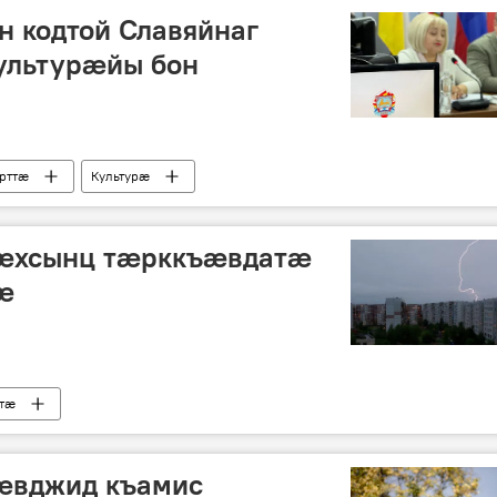
н кодтой Славяйнаг
ультурæйы бон
рттӕ
Культурӕ
æхсынц тæрккъæвдатæ
æ
ттӕ
æвджид къамис