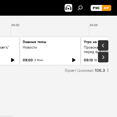
РУС
ИР
03:00
04:00
Главные темы
Утро на Спутнике
зӕгъ"
Новости
Провокации со сто
перед выборами в 
09:00
09:13
3 Мин
18 Мин
Горӕт Цхинвал
106.3