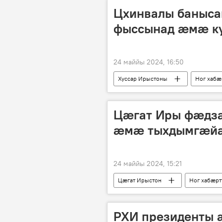
Цхинвалы баныса
фыссынад æмæ к
24 маййы 2024, 16:50
Хуссар Ирыстоны
Ног хабӕ
Цæгат Иры фæдз
æмæ тыхдымгæй
24 маййы 2024, 15:21
Цӕгат Ирыстон
Ног хабӕр
РХИ президенты 