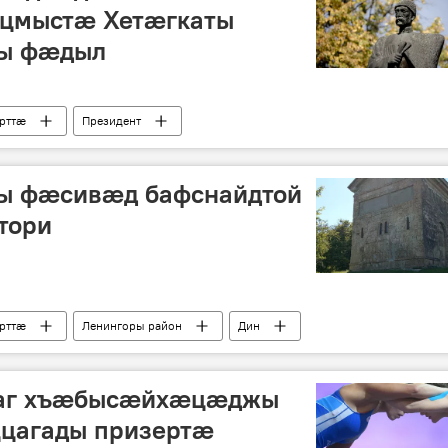
ацмыстæ Хетæгкаты
йы фæдыл
рттӕ
Президент
ы фӕсивӕд бафснайдтой
тори
рттӕ
Ленингоры район
Дин
аг хъӕбысӕйхӕцӕджы
цагады призертӕ