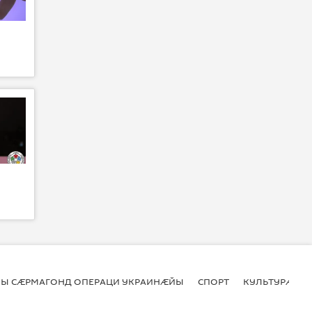
Ы СӔРМАГОНД ОПЕРАЦИ УКРАИНӔЙЫ
СПОРТ
КУЛЬТУРӔ