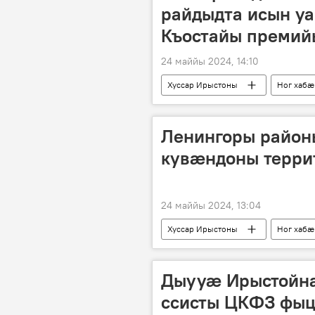
райдыдта исын у
Къостайы преми
24 маййы 2024, 14:10
Хуссар Ирыстоны
Ног хабӕ
Ленингоры район
кувӕндоны терри
24 маййы 2024, 13:04
Хуссар Ирыстоны
Ног хабӕ
Дыууӕ Ирыстойн
ссисты ЦКФЗ фыц