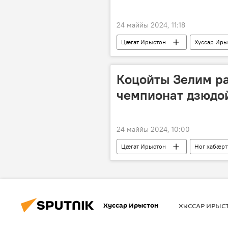
24 маййы 2024, 11:18
Цӕгат Ирыстон
Хуссар Ир
Коцойты Зелим р
чемпионат дзюд
24 маййы 2024, 10:00
Цӕгат Ирыстон
Ног хабӕр
Хуссар Ирыстон
ХУССАР ИРЫ