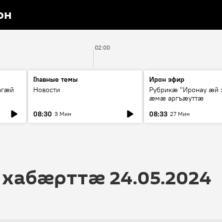
он
02:00
Главные темы
Ирон эфир
агæй
Новости
Рубрикæ "Иронау ӕй 
ӕмӕ аргъӕуттӕ
08:30
08:33
3 Мин
27 Мин
 хабӕрттӕ 24.05.2024