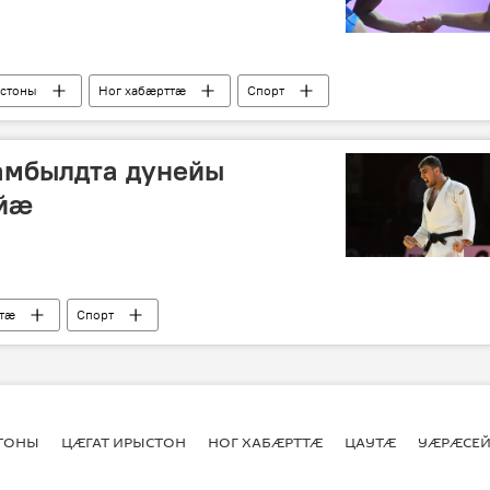
ыстоны
Ног хабӕрттӕ
Спорт
амбылдта дунейы
ойӕ
ттӕ
Спорт
СТОНЫ
ЦӔГАТ ИРЫСТОН
НОГ ХАБӔРТТӔ
ЦАУТӔ
УӔРӔСЕЙ