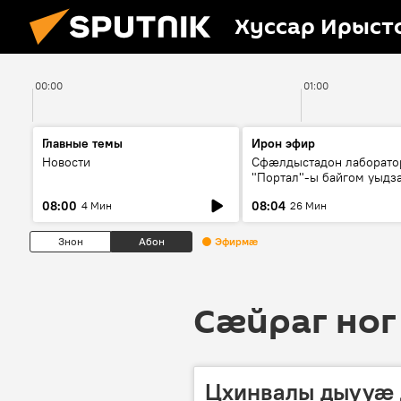
Хуссар Ирыст
00:00
01:00
Главные темы
Ирон эфир
Новости
Сфæлдыстадон лаборато
"Портал"-ы байгом уыдз
зындгонд нывгæнæг Гасс
08:00
08:04
4 Мин
26 Мин
Æхсары куыстыты равды
Знон
Абон
Эфирмæ
Сӕйраг ног
Цхинвалы дыууӕ 