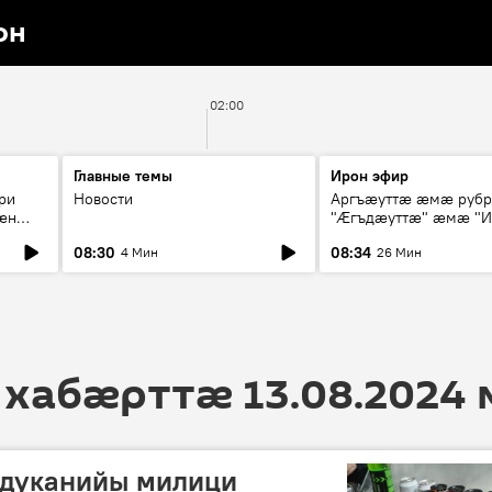
он
02:00
Главные темы
Ирон эфир
ри
Новости
Аргъæуттæ æмæ руб
æн
"Æгъдæуттæ" æмæ "И
иты
зæгъ"
08:30
08:34
4 Мин
26 Мин
ст
 хабӕрттӕ 13.08.2024
дуканийы милици