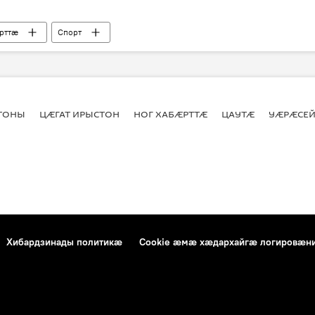
рттӕ
Спорт
СТОНЫ
ЦӔГАТ ИРЫСТОН
НОГ ХАБӔРТТӔ
ЦАУТӔ
УӔРӔСЕЙ
Хибардзинады политикæ
Cookie æмæ хæдархайгæ логировæн