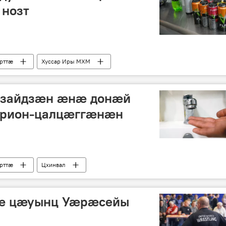
 нозт
рттӕ
Хуссар Иры МХМ
ззайдзӕн ӕнӕ донӕй
рион-цалцӕггӕнӕн
рттӕ
Цхинвал
тӕ цӕуынц Уӕрӕсейы