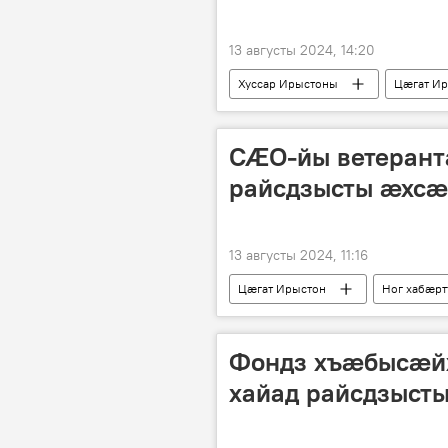
13 августы 2024, 14:20
Хуссар Ирыстоны
Цӕгат И
СӔО-йы ветерант
райсдзысты ӕхсӕ
13 августы 2024, 11:16
Цӕгат Ирыстон
Ног хабӕр
Фондз хъӕбысӕй
хайад райсдзыст