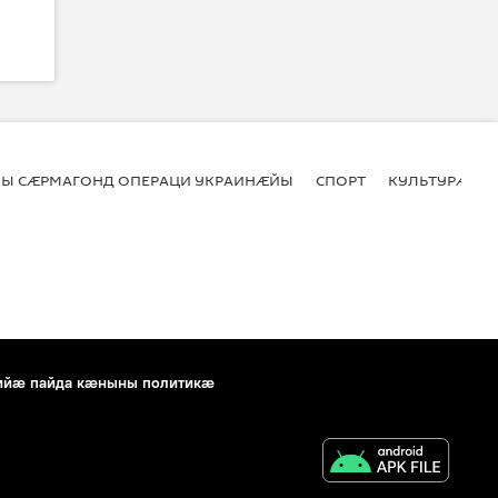
Ы СӔРМАГОНД ОПЕРАЦИ УКРАИНӔЙЫ
СПОРТ
КУЛЬТУРӔ
ийæ пайда кæныны политикæ