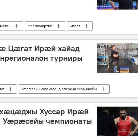
рыстон
Ног хабӕрттӕ
Спорт
ӕ Цӕгат Ирӕй хайад
нрегионалон турниры
ттӕ
Уӕрӕсейы сӕрмагонд операци Украинӕйы
хӕцӕджы Хуссар Ирӕй
ы Уӕрӕсейы чемпионаты