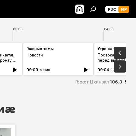
РУС
ИР
03:00
04:00
Главные темы
Утро на Спутнике
рикæтæ
Новости
Провокации со сто
ронау æй
перед выборами в Г
09:00
09:04
4 Мин
20 Мин
Горӕт Цхинвал
106.3
 мӕ