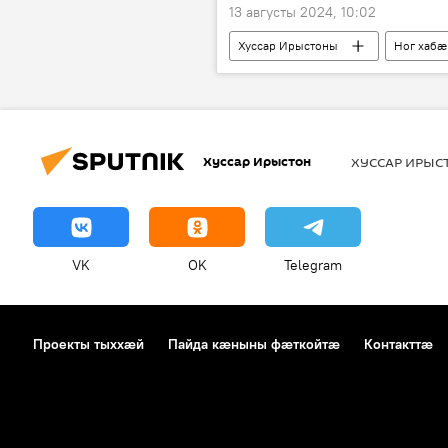
13 августы 2024, 10:02
Хуссар Ирыстоны
Ног хабӕ
Хуссар Ирыстон
ХУССАР ИРЫ
VK
OK
Telegram
Проекты тыххӕй
Пайда кӕныны фӕткойтӕ
Контакттӕ