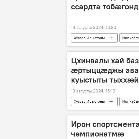
ссардта тобӕгонд
13 августы 2024, 16:20
Хуссар Ирыстоны
Ног хабӕ
Цхинвалы хай ба
ӕртыццӕджы ава
куыстыты тыххӕй
13 августы 2024, 15:10
Хуссар Ирыстоны
Ног хабӕ
Ирон спортсмен
чемпионатмӕ