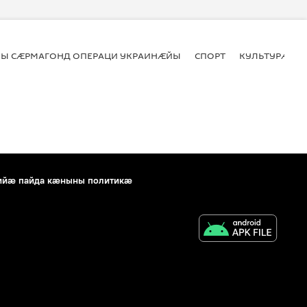
Ы СӔРМАГОНД ОПЕРАЦИ УКРАИНӔЙЫ
СПОРТ
КУЛЬТУРӔ
ийæ пайда кæныны политикæ