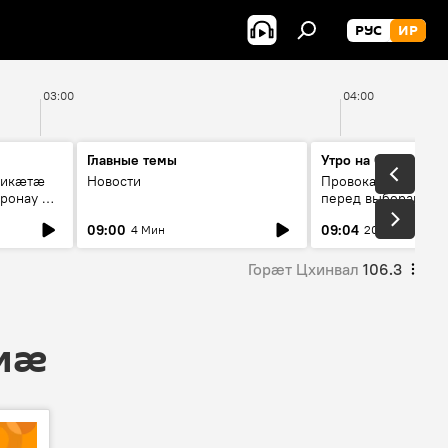
РУС
ИР
03:00
04:00
Главные темы
Утро на Спутнике
рикæтæ
Новости
Провокации со сто
ронау æй
перед выборами в Г
09:00
09:04
4 Мин
20 Мин
Горӕт Цхинвал
106.3
 мӕ