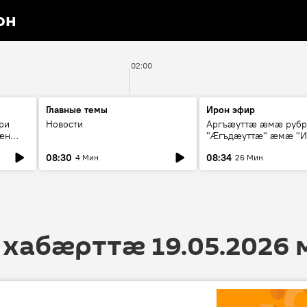
он
02:00
Главные темы
Ирон эфир
ри
Новости
Аргъæуттæ æмæ руб
æн
"Æгъдæуттæ" æмæ "И
иты
зæгъ"
08:30
08:34
4 Мин
26 Мин
ст
 хабӕрттӕ 19.05.2026