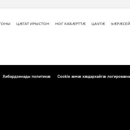
СТОНЫ
ЦӔГАТ ИРЫСТОН
НОГ ХАБӔРТТӔ
ЦАУТӔ
УӔРӔСЕЙ
Хибардзинады политикæ
Cookie æмæ хæдархайгæ логировæн