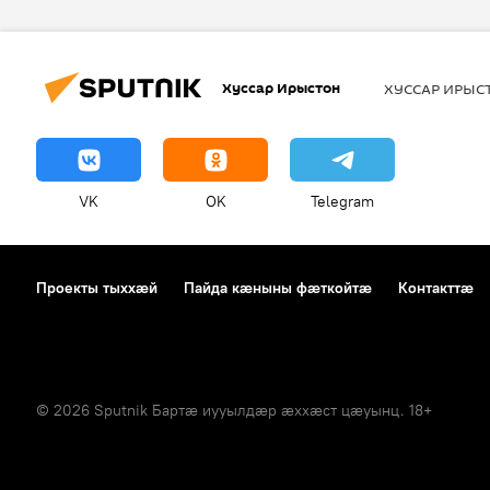
Хуссар Ирыстон
ХУССАР ИРЫ
VK
OK
Telegram
Проекты тыххӕй
Пайда кӕныны фӕткойтӕ
Контакттӕ
© 2026 Sputnik Бартӕ иууылдӕр ӕххӕст цӕуынц. 18+