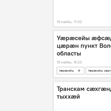
19 маййы, 17:00
Уӕрӕсейы ӕфсӕд
цӕрӕн пункт Вол
областы
19 маййы, 16:20
Уӕрӕсейы
Уӕрӕсейы сӕрм
Транскам сӕхгӕн
тыххӕй