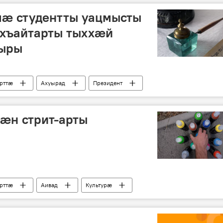
æ студентты уацмысты
хъайтарты тыххæй
ыры
рттӕ
Ахуырад
Президент
ӕн стрит-арты
рттӕ
Аивад
Культурӕ