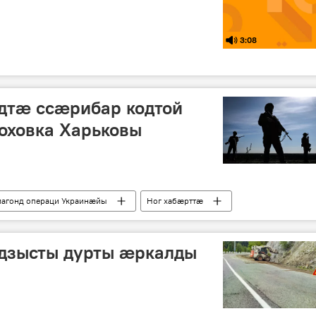
3:08
тӕ ссӕрибар кодтой
оховка Харьковы
агонд операци Украинӕйы
Ног хабӕрттӕ
дзысты дурты ӕркалды