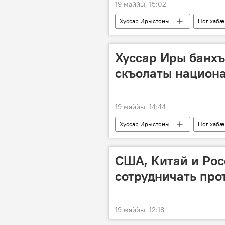
19 маййы, 15:02
Хуссар Ирыстоны
Ног хабӕ
Хуссар Иры банх
скъолаты национ
19 маййы, 14:44
Хуссар Ирыстоны
Ног хабӕ
США, Китай и Ро
сотрудничать про
19 маййы, 12:18