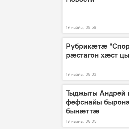
19 маййы, 08:59
Рубрикæтæ "Спо
рæстагон хæст цы
19 маййы, 08:33
Тыджыты Андрей
фефснайы быронæ
бынæттæ
19 маййы, 08:03