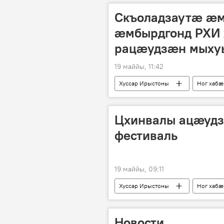
Скъоладзаутæ æм
æмбырдгонд РХИ 
рацæудзæн мыху
19 маййы, 11:42
Хуссар Ирыстоны
Ног хабӕ
Цхинвалы ацӕудз
фестиваль
19 маййы, 09:11
Хуссар Ирыстоны
Ног хабӕ
Новости