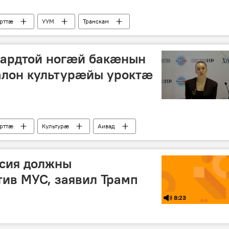
рттӕ
УУМ
Транскам
ъардтой ногӕй бакӕнын
алон культурӕйы уроктӕ
рттӕ
Культурӕ
Аивад
ссия должны
тив МУС, заявил Трамп
8:23