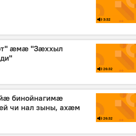
3:32
рт" æмæ "Зæххыл
ди"
26:32
 йæ бинойнагимæ
й чи нал зыны, ахæм
26:32