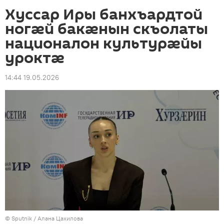
Хуссар Иры банхъардтой
ногӕй бакӕнын скъолаты
националон культурӕйы
уроктӕ
14:44 19.05.2026
© Sputnik / Алана Цахилова