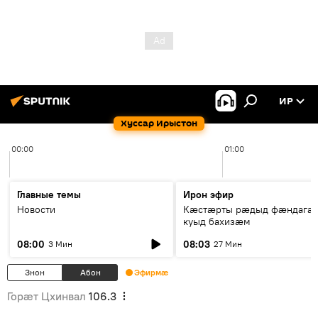
ИР
Хуссар Ирыстон
00:00
01:00
Главные темы
Ирон эфир
Новости
Кæстæрты рæдыд фæндагæ
куыд бахизæм
08:00
08:03
3 Мин
27 Мин
Знон
Абон
Эфирмæ
Горӕт Цхинвал
106.3