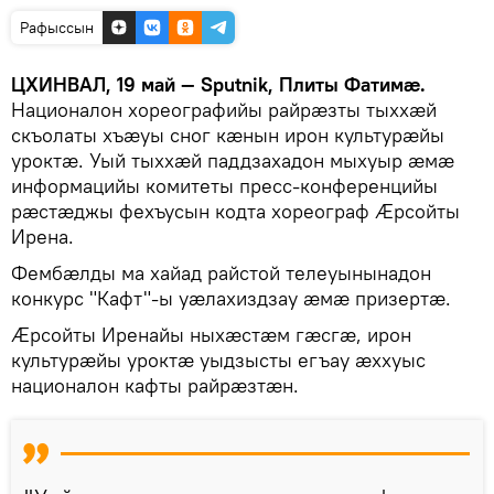
Рафыссын
ЦХИНВАЛ, 19 май — Sputnik, Плиты Фатимӕ.
Националон хореографийы райрӕзты тыххӕй
скъолаты хъӕуы сног кӕнын ирон культурӕйы
уроктӕ. Уый тыххӕй паддзахадон мыхуыр ӕмӕ
информацийы комитеты пресс-конференцийы
рӕстӕджы фехъусын кодта хореограф Ӕрсойты
Ирена.
Фембӕлды ма хайад райстой телеуынынадон
конкурс "Кафт"-ы уӕлахиздзау ӕмӕ призертӕ.
Ӕрсойты Иренайы ныхӕстӕм гӕсгӕ, ирон
культурӕйы уроктӕ уыдзысты егъау ӕххуыс
националон кафты райрӕзтӕн.