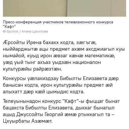
Пресс-конференция участников телевизионного конкурса
"Кафт"
© Sputnik / Алана Цахилова
Ӕрсойты Ирена бахахх кодта, зӕгъгӕ,
ныййарджытӕ ацы предмет ахӕм ахсджиагыл куы
нымайой, куыд ирон ӕвзаг кӕнӕ математикӕ,
уӕд уый тынг ахъаз уыдзӕн националон
культурӕйы райрӕзтӕн.
Конкурсы уӕлахиздзау Бибылты Елизавета дӕр
банысан кодта, ирон культурӕйы предмет ӕй
алыхатт дӕр кӕй цымыдис кодта.
Телеуынынадон конкурс "Кафт"-ы фыццаг бынат
бацахста Бибылты Елизавета, дыккаг бынатыл
ацыд Джуссойты Георгий ӕмӕ ртыккагыл та –
Цхуырбаты Азӕмӕт.