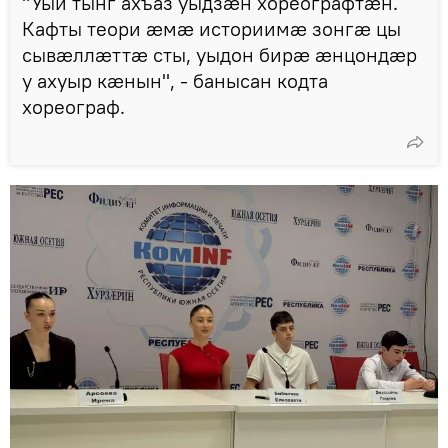
"Уый тынг ахъаз уыдзӕн хореографтӕн.
Кафты теори ӕмӕ историимӕ зонгӕ цы
сывӕллӕттӕ сты, уыдон бирӕ ӕнцондӕр
у ахуыр кӕнын", - банысан кодта
хореограф.