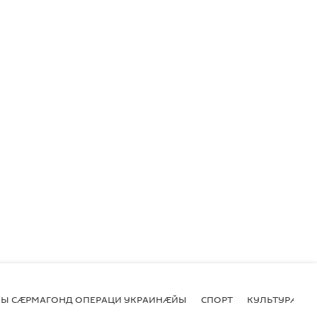
Ы СӔРМАГОНД ОПЕРАЦИ УКРАИНӔЙЫ
СПОРТ
КУЛЬТУРӔ