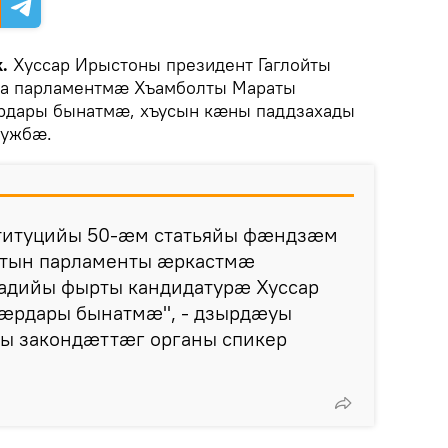
k.
Хуссар Ирыстоны президент Гаглойты
та парламентмӕ Хъамболты Мараты
рдары бынатмӕ, хъусын кӕны паддзахады
лужбӕ.
титуцийы 50-ӕм статьяйы фӕндзӕм
тын парламенты ӕркастмӕ
адийы фырты кандидатурӕ Хуссар
ӕрдары бынатмӕ", - дзырдӕуы
ы закондӕттӕг органы спикер