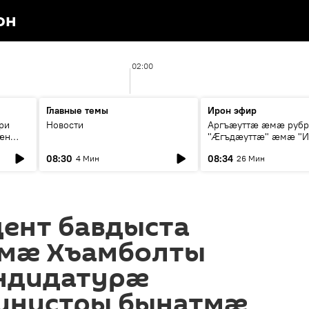
он
02:00
Главные темы
Ирон эфир
ри
Новости
Аргъæуттæ æмæ руб
æн
"Æгъдæуттæ" æмæ "И
иты
зæгъ"
08:30
08:34
4 Мин
26 Мин
ст
дент бавдыста
мӕ Хъамболты
ндидатурӕ
инистры бынатмӕ