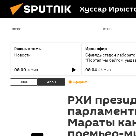
Хуссар Ирыст
00:00
01:00
Главные темы
Ирон эфир
Новости
Сфæлдыстадон лаборато
"Портал"-ы байгом уыдз
зындгонд нывгæнæг Гасс
08:00
08:04
4 Мин
26 Мин
Æхсары куыстыты равды
Знон
Абон
Эфирмæ
РХИ прези
парламент
Мараты ка
премьер-м