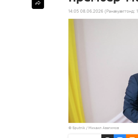
14:05 08.06.2026
(Ранӕуӕггонд:
© Sputnik / Михаил Авагимов