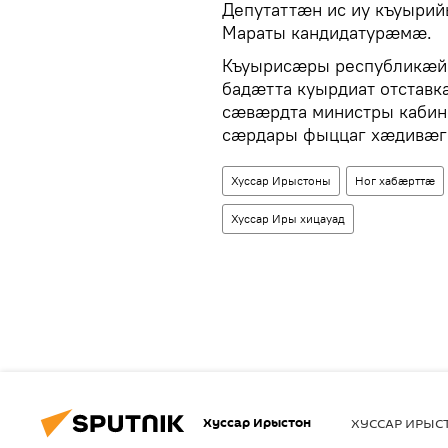
Депутаттӕн ис иу къуыр
Мараты кандидатурӕмӕ.
Къуырисӕры республикӕйы
бадӕтта куырдиат отстав
сӕвӕрдта министры каби
сӕрдары фыццаг хӕдивӕг
Хуссар Ирыстоны
Ног хабӕрттӕ
Хуссар Иры хицауад
Хуссар Ирыстон
ХУССАР ИРЫ