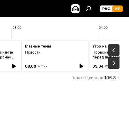
РУС
ИР
03:00
04:00
Главные темы
Утро на Спутнике
рикæтæ
Новости
Провокации со сто
ронау æй
перед выборами в Г
09:00
09:04
4 Мин
20 Мин
Горӕт Цхинвал
106.3