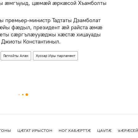
ийы ӕмгъуыд, цӕмӕй ӕркӕсой Хъамболты
 премьер-министр Тадтаты Дзамболат
кӕйы фӕдыл, президент ӕй райста ӕмӕ
неты сӕргълӕууӕджы хӕстӕ хицауады
 Джиоты Константиныл.
Гаглойты Алан
Хуссар Иры парламент
СТОНЫ
ЦӔГАТ ИРЫСТОН
НОГ ХАБӔРТТӔ
ЦАУТӔ
УӔРӔСЕЙ