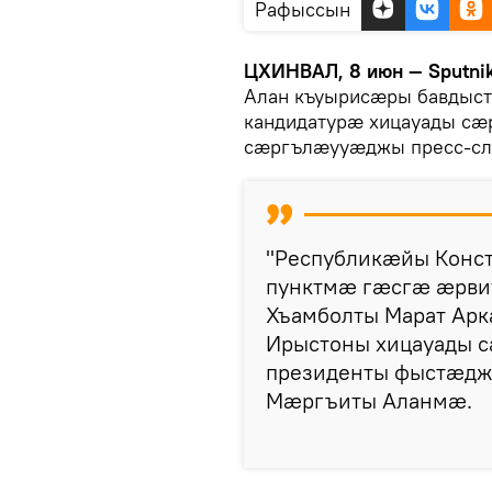
Рафыссын
ЦХИНВАЛ, 8 июн — Sputni
Алан къуырисӕры бавдыс
кандидатурӕ хицауады сӕ
сӕргълӕууӕджы пресс-с
"Республикӕйы Конс
пунктмӕ гӕсгӕ ӕрви
Хъамболты Марат Арк
Ирыстоны хицауады с
президенты фыстӕдж
Мӕргъиты Аланмӕ.