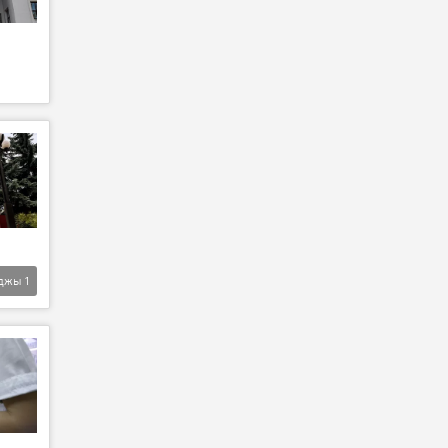
джы
1