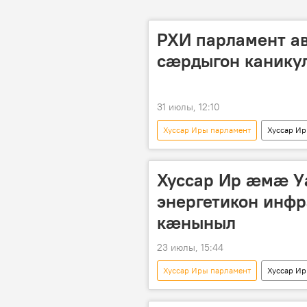
РХИ парламент а
сæрдыгон канику
31 июлы, 12:10
Хуссар Иры парламент
Хуссар И
Хуссар Ир æмæ У
энергетикон инф
кæныныл
23 июлы, 15:44
Хуссар Иры парламент
Хуссар И