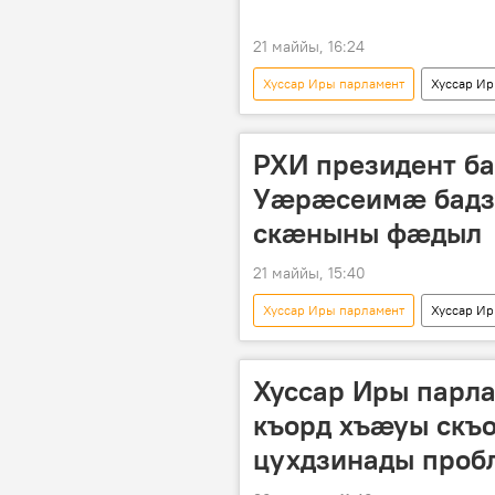
21 маййы, 16:24
Хуссар Иры парламент
Хуссар И
РХИ президент б
Уæрæсеимæ бадз
скæныны фæдыл
21 маййы, 15:40
Хуссар Иры парламент
Хуссар И
Уӕрӕсейы
Хуссар Иры парл
къорд хъӕуы скъ
цухдзинады про