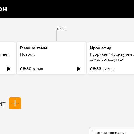
он
02:00
Главные темы
Ирон эфир
агæй
Новости
Рубрикæ "Иронау ӕй 
ӕмӕ аргъӕуттӕ
08:30
08:33
3 Мин
27 Мин
нт
Период равзарын