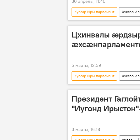
30 апрелы, 11:40
Хуссар Иры парламент
Хуссар И
Цхинвалы æрдзы
æхсæнпарламенто
5 марты, 12:39
Хуссар Иры парламент
Хуссар И
Президент Гагло
"Иугонд Ирыстон
3 марты, 16:18
Хуссар Иры парламент
Видео