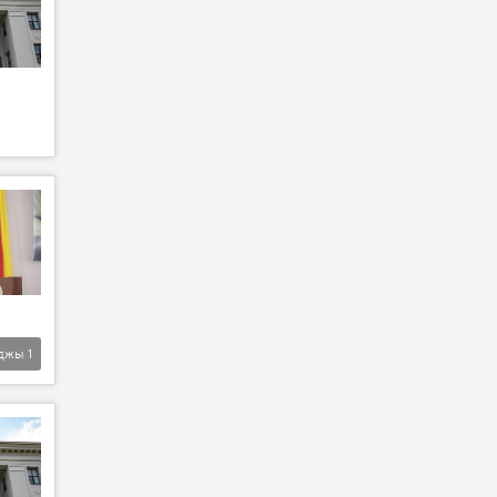
джы
1