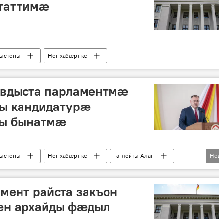
таттимӕ
рыстоны
Ног хабӕрттӕ
авдыста парламентмӕ
ы кандидатурӕ
ры бынатмӕ
рыстоны
Ног хабӕрттӕ
Гаглойты Алан
Но
мент райста закъон
æн архайды фæдыл