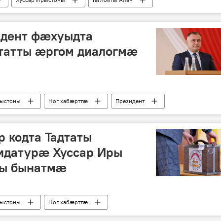
идент фæхуыдта
татты æргом диалогмæ
рыстоны
Ног хабӕрттӕ
Президент
 кодта Тадтаты
идатурӕ Хуссар Иры
ры бынатмӕ
рыстоны
Ног хабӕрттӕ