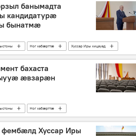
орзыл банымадта
ы кандидатурæ
ры бынатмæ
рыстоны
Ног хабӕрттӕ
Хуссар Иры хицауад
мент бахаста
ыууæ æвзарæн
рыстоны
Ног хабӕрттӕ
 фембӕлд Хуссар Иры