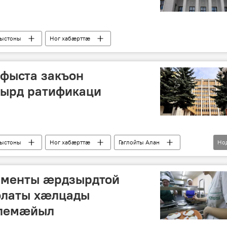
рыстоны
Ног хабӕрттӕ
афыста закъон
ырд ратификаци
рыстоны
Ног хабӕрттӕ
Гаглойты Алан
Но
аменты ӕрдзырдтой
олаты хӕлцады
блемӕйыл