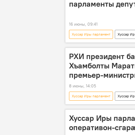
парламенты депу
16 июны, 09:41
Хуссар Иры парламент
Хуссар И
РХИ президент б
Хъамболты Марат
премьер-минист
8 июны, 14:05
Хуссар Иры парламент
Хуссар И
Хуссар Иры хицауад
Хуссар Иры парла
оперативон-сгар