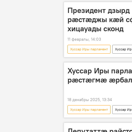
Президент дзырд 
рӕстӕджы кӕй с
хицауады сконд
11 февралы, 14:03
Хуссар Иры парламент
Хуссар И
Хуссар Иры парл
рӕстӕгмӕ ӕрбал
18 декабры 2025, 13:34
Хуссар Иры парламент
Хуссар И
Депутаттæ райст