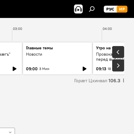
РУС
ИР
03:00
04:00
Главные темы
Утро на Спутнике
зӕгъ"
Новости
Провокации со сто
перед выборами в 
09:00
09:13
3 Мин
18 Мин
Горӕт Цхинвал
106.3