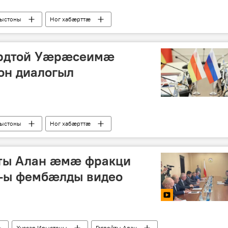
рыстоны
Ног хабӕрттӕ
рдтой Уæрæсеимæ
н диалогыл
рыстоны
Ног хабӕрттӕ
йты Алан æмæ фракци
"-ы фембæлды видео
Хуссар Ирыстоны
Гаглойты Алан