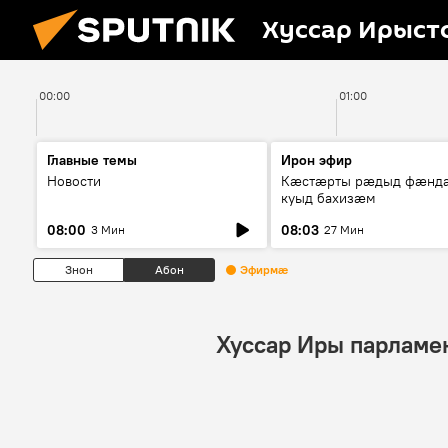
Хуссар Ирыст
00:00
01:00
Главные темы
Ирон эфир
Новости
Кæстæрты рæдыд фæнд
куыд бахизæм
08:00
08:03
3 Мин
27 Мин
Знон
Абон
Эфирмæ
Хуссар Иры парламе