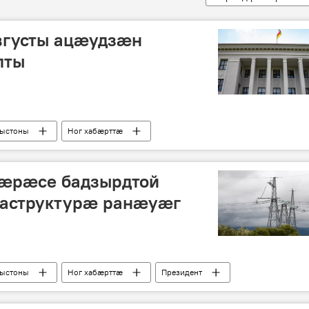
вгусты ацæудзæн
лты
рыстоны
Ног хабӕрттӕ
æрæсе бадзырдтой
раструктурæ ранæуæг
рыстоны
Ног хабӕрттӕ
Президент