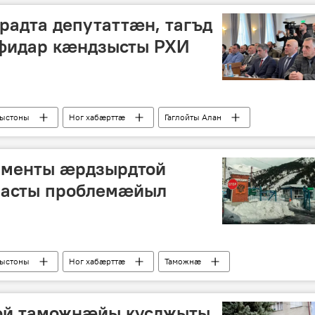
радта депутаттӕн, тагъд
фидар кӕндзысты РХИ
рыстоны
Ног хабӕрттӕ
Гаглойты Алан
аменты ӕрдзырдтой
асты проблемӕйыл
рыстоны
Ног хабӕрттӕ
Таможнæ
ой таможнæйы кусджыты