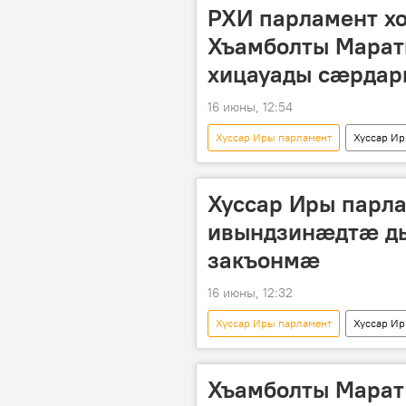
РХИ парламент х
Хъамболты Марат
хицауады сæрда
16 июны, 12:54
Хуссар Иры парламент
Хуссар И
Хуссар Иры парла
ивындзинæдтæ д
закъонмæ
16 июны, 12:32
Хуссар Иры парламент
Хуссар И
Хъамболты Марат