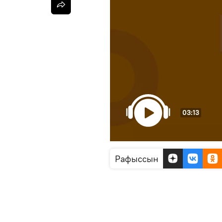
03:13
Рафыссын