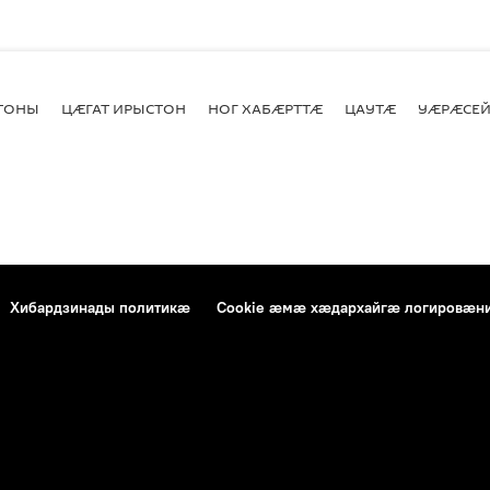
СТОНЫ
ЦӔГАТ ИРЫСТОН
НОГ ХАБӔРТТӔ
ЦАУТӔ
УӔРӔСЕЙ
Хибардзинады политикæ
Cookie æмæ хæдархайгæ логировæн