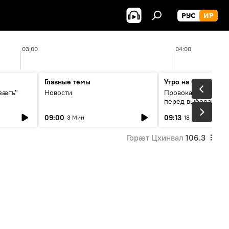
РУС
ИР
03:00
04:00
Главные темы
Утро на Спутнике
зӕгъ"
Новости
Провокации со сто
перед выборами в 
09:00
09:13
3 Мин
18 Мин
Горӕт Цхинвал
106.3