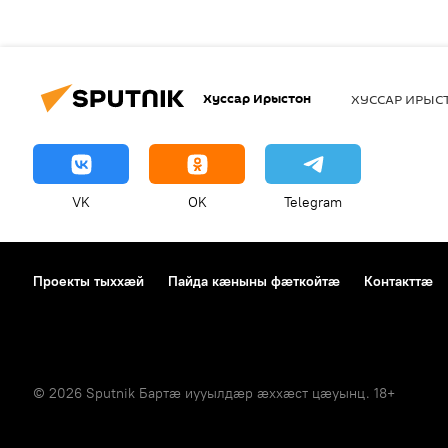
Хуссар Ирыстон
ХУССАР ИРЫ
VK
OK
Telegram
Проекты тыххӕй
Пайда кӕныны фӕткойтӕ
Контакттӕ
© 2026 Sputnik Бартӕ иууылдӕр ӕххӕст цӕуынц. 18+