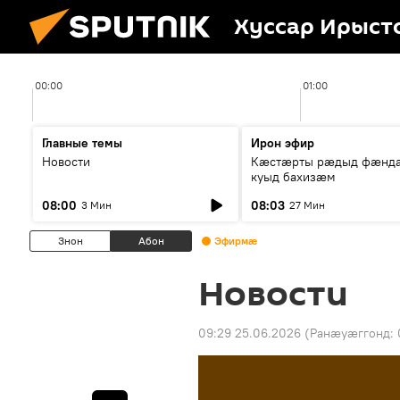
Хуссар Ирыст
00:00
01:00
Главные темы
Ирон эфир
Новости
Кæстæрты рæдыд фæнд
куыд бахизæм
08:00
08:03
3 Мин
27 Мин
Знон
Абон
Эфирмæ
Новости
09:29 25.06.2026
(Ранӕуӕггонд: