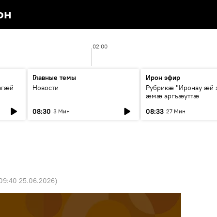
он
02:00
Главные темы
Ирон эфир
агæй
Новости
Рубрикæ "Иронау ӕй 
ӕмӕ аргъӕуттӕ
08:30
08:33
3 Мин
27 Мин
09:40 25.06.2026
)