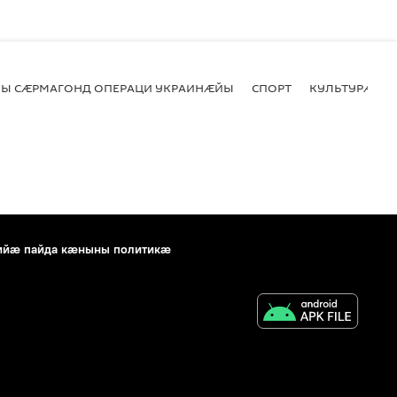
Ы СӔРМАГОНД ОПЕРАЦИ УКРАИНӔЙЫ
СПОРТ
КУЛЬТУРӔ
ийæ пайда кæныны политикæ