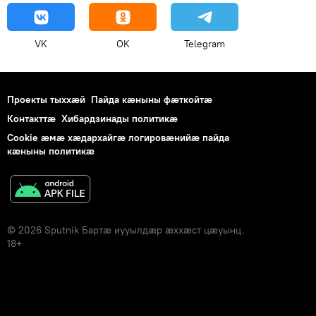
VK
OK
Telegram
Проекты тыххӕй
Пайда кӕныны фӕткойтӕ
Контакттӕ
Хибардзинады политикæ
Cookie æмæ хæдархайгæ логировæнийæ пайда
кæныны политикæ
© 2026 Sputnik Бартӕ иууылдӕр ӕххӕст цӕуынц.
18+