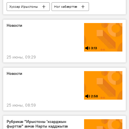
Хуссар Ирыстоны
Ног хабӕрттӕ
Ӕхсӕнад
Новости
3:13
25 июны, 09:29
Новости
2:58
25 июны, 08:59
Рубрикæ "Ирыстоны 'хсарджын
фырттæ" æмæ Нарты кадджытæ