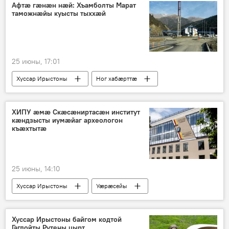
Афтæ гæнæн нæй: Хъамболты Марат
таможнæйы куысты тыххæй
25 июны, 17:01
Хуссар Ирыстоны
Ног хабӕрттӕ
Таможнæ
Цӕгат Ирыстон
ХИПУ æмæ Скæсæниртасæн институт
кæндзысты иумæйаг археологон
къæхтытæ
25 июны, 14:10
Хуссар Ирыстоны
Уӕрӕсейы
Ног хабӕрттӕ
ХИПУ
Хуссар Ирыстоны байгом кодтой
Гаглойты Рутены цырт