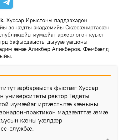
ik
. Хуссар Ирыстоны паддзахадон
ейы зонæдты акадæмийы Скæсæниртасæн
спубликæйы иумæйаг археологон куыст
ырд бафысдзысты дыууæ уагдоны
Вадим æмæ Аликбер Аликберов. Фембæлд
ыйы.
итут æрбарвыста фыстæг Хуссар
н университеты ректор Тедеты
стой иумæйаг иртæстытæ кæныны
 зонадон-практикон мадзæлттæ æмæ
 хъусын кæны уæлдæр
сс-службæ.