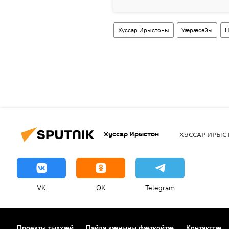
Хуссар Ирыстоны
Уӕрӕсейы
Н
Хуссар Ирыстон
ХУССАР ИРЫ
VK
OK
Telegram
Проекты тыххӕй
Пайда кӕныны фӕткойтӕ
Контакттӕ