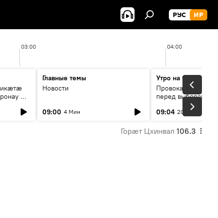
РУС
ИР
03:00
04:00
Главные темы
Утро на Спутнике
рикæтæ
Новости
Провокации со сто
ронау æй
перед выборами в Г
09:00
09:04
4 Мин
20 Мин
Горӕт Цхинвал
106.3