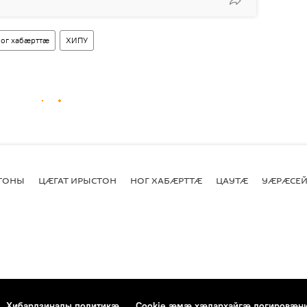
ог хабӕрттӕ
ХИПУ
СТОНЫ
ЦӔГАТ ИРЫСТОН
НОГ ХАБӔРТТӔ
ЦАУТӔ
УӔРӔСЕЙ
Хибардзинады политикæ
Cookie æмæ хæдархайгæ логировæн