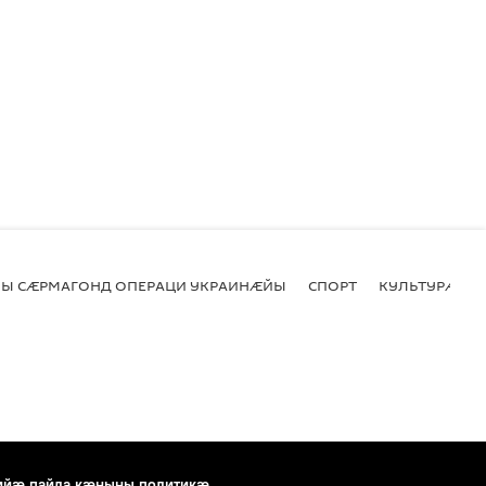
Ы СӔРМАГОНД ОПЕРАЦИ УКРАИНӔЙЫ
СПОРТ
КУЛЬТУРӔ
ийæ пайда кæныны политикæ