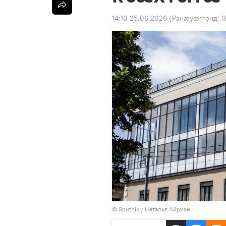
14:10 25.06.2026
(Ранӕуӕггонд:
1
© Sputnik / Наталья Айриян