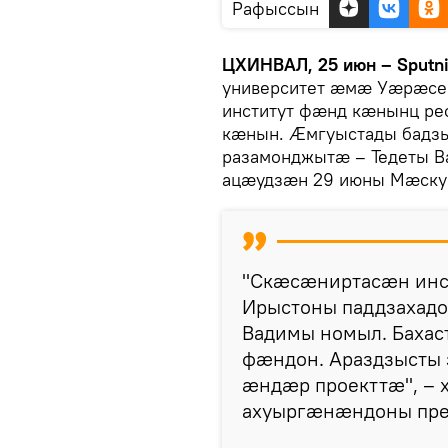
Рафыссын
ЦХИНВАЛ, 25 июн – Sputn
университет æмæ Уæрæс
институт фæнд кæнынц ре
кæнын. Æмгуыстады бадз
разамонджытæ – Тедеты 
ацæудзæн 29 июны Мæску
"Скæсæниртасæн инст
Ирыстоны паддзахадо
Вадимы номыл. Баха
фæндон. Араздзысты
æндæр проекттæ", –
ахуыргæнæндоны пре