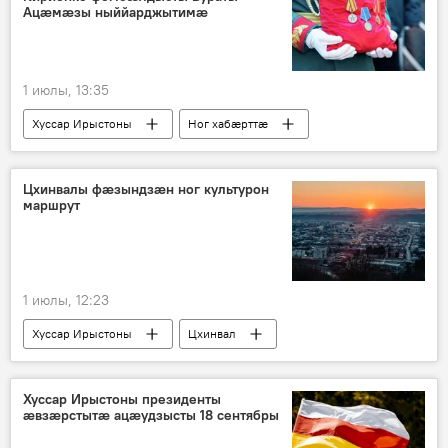
Ацæмæзы ныййарджытимæ
1 июлы, 13:35
Хуссар Ирыстоны
Ног хабӕрттӕ
Ӕхсӕнад
Цхинвалы фӕзындзӕн ног культурон
маршрут
1 июлы, 12:23
Хуссар Ирыстоны
Цхинвал
Культурӕ
Ног хабӕрттӕ
Хуссар Ирыстоны президенты
ӕвзӕрстытӕ ацӕудзысты 18 сентябры