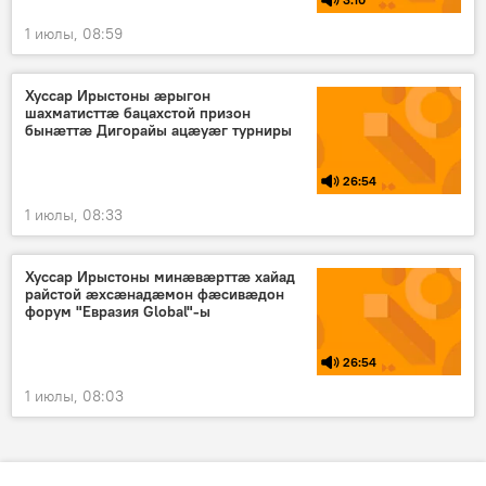
1 июлы, 08:59
Хуссар Ирыстоны ӕрыгон
шахматисттӕ бацахстой призон
бынӕттӕ Дигорайы ацӕуӕг турниры
26:54
1 июлы, 08:33
Хуссар Ирыстоны минæвæрттæ хайад
райстой æхсæнадæмон фæсивæдон
форум "Евразия Global"-ы
26:54
1 июлы, 08:03