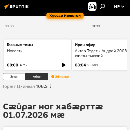
ИР
Хуссар Ирыстон
00:00
01:00
Главные темы
Ирон эфир
Новости
Актер Тедеты Андрей 2008 
хæсты тыххæй
08:00
08:04
4 Мин
26 Мин
Знон
Абон
Эфирмæ
Горӕт Цхинвал
106.3
Сӕйраг ног хабӕрттӕ
01.07.2026 мӕ