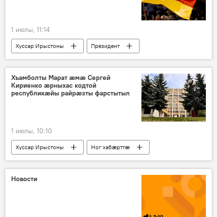
1 июлы, 11:14
Хуссар Ирыстоны
Президент
Парламент
Ног хабӕрттӕ
Хъамболты Марат ӕмӕ Сергей
Кириенко ӕрныхас кодтой
республикӕйы райрӕзты фарстытыл
1 июлы, 10:10
Хуссар Ирыстоны
Ног хабӕрттӕ
Уӕрӕсейы
Новости
3:10