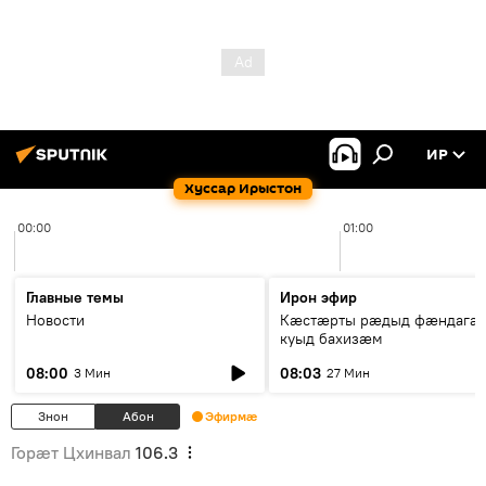
ИР
Хуссар Ирыстон
00:00
01:00
Главные темы
Ирон эфир
Новости
Кæстæрты рæдыд фæндагæ
куыд бахизæм
08:00
08:03
3 Мин
27 Мин
Знон
Абон
Эфирмæ
Горӕт Цхинвал
106.3