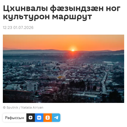
Цхинвалы фӕзындзӕн ног
культурон маршрут
12:23 01.07.2026
© Sputnik / Natalia Airiyan
Рафыссын