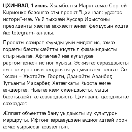
ЦХИНВАЛ, 1 июль.
Хъамболты Марат ӕмӕ Сергей
Кириенко базонгӕ сты проект "Цхинвал: удӕгас
истори"-мӕ. Уый тыххӕй Хуссар Ирыстоны
президенты хӕстӕ ӕххӕстгӕнӕг фехъусын кодта
йӕ telegram-каналы.
Проекты сӕйраг хъуыды уый мидӕг ис, ӕмӕ
горӕты бӕстыхӕйтты къултыл фӕзындзысты
стыр нывтӕ. Афтӕмӕй нӕ культурӕ
раргомгӕнӕн ис ног хуызы. Эскизтӕ сараздзысты
зынгӕ ирон нывгӕнджыты уацмыстӕм гӕсгӕ. Се
`хсӕн – Хъотайты Георги, Дзанайты Азанбег,
Тугъанты Махарбег, Хетӕгкаты Къоста ӕмӕ
ӕндӕртӕ. Нывтӕ кӕм скӕндзысты, уыцы
бӕстыхӕйттӕ ӕвзардзысты Цхинвалы цӕрджытӕ
сӕхӕдӕг.
Ӕппӕт объекттӕ баиу уыдзысты иу культурон
маршруты. Ифтонг ӕрцӕудзӕн аудиогидтӕй ирон
ӕмӕ уырыссаг ӕвзӕгтыл.