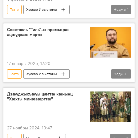
Театр
Хуссар Ирыстоны
Ноджы
1
Ног хабӕрттӕ
Аивад
Спектакль "Тиль"-ы премьерæ
ацæудзæн марты
17 январы 2025, 17:20
Театр
Хуссар Ирыстоны
Ноджы
1
Ног хабӕрттӕ
Аивад
Дзæуджыхъæуы цæттæ кæнынц
"Хæхты минæвæрттæ"
27 ноябры 2024, 10:47