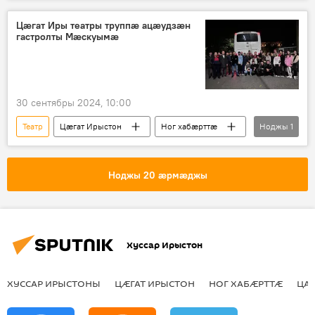
Ног хабӕрттӕ
Аивад
Цæгат Иры театры труппæ ацæудзæн
гастролты Мæскуымæ
30 сентябры 2024, 10:00
Театр
Цӕгат Ирыстон
Ног хабӕрттӕ
Ноджы
1
Культурӕ
Ноджы 20 ӕрмӕджы
Хуссар Ирыстон
ХУССАР ИРЫСТОНЫ
ЦӔГАТ ИРЫСТОН
НОГ ХАБӔРТТӔ
ЦА