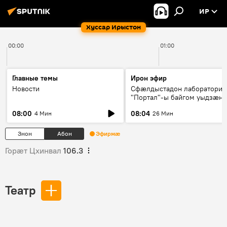
ИР
Хуссар Ирыстон
00:00
01:00
Главные темы
Ирон эфир
Новости
Сфæлдыстадон лаборатори
"Портал"-ы байгом уыдзæн
зындгонд нывгæнæг Гасситы
08:00
08:04
4 Мин
26 Мин
Æхсары куыстыты равдыст
Знон
Абон
Эфирмæ
Горӕт Цхинвал
106.3
Театр