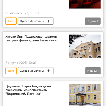
21 маййы 2025, 10:00
Театр
Хуссар Ирыстоны
Ноджы
2
Ног хабӕрттӕ
Цӕгат Ирыстон
Аивад
Хуссар Иры Паддзахадон драмон
театрӕн фӕзындзӕн йӕхи гимн
5 марты 2025, 10:01
Театр
Хуссар Ирыстоны
Ноджы
1
Ног хабӕрттӕ
Аивад
Циукъаты Тотраз бавдисдзæн
Мæскуыйы моноспектакль
"Вертинский. Легенда"