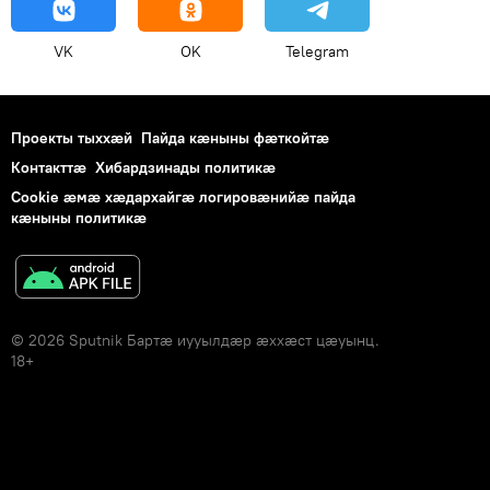
VK
OK
Telegram
Проекты тыххӕй
Пайда кӕныны фӕткойтӕ
Контакттӕ
Хибардзинады политикæ
Cookie æмæ хæдархайгæ логировæнийæ пайда
кæныны политикæ
© 2026 Sputnik Бартӕ иууылдӕр ӕххӕст цӕуынц.
18+