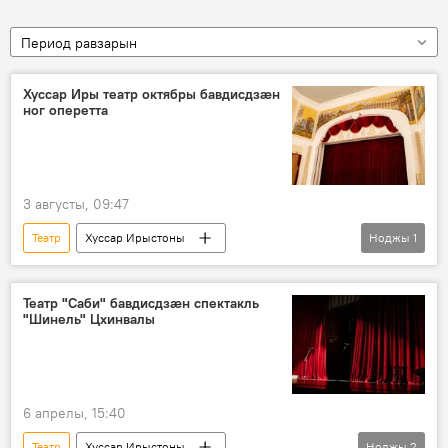
Период равзарын
Хуссар Иры театр октябры бавдисдзӕн
ног оперетта
3 августы, 09:47
Театр
Хуссар Ирыстоны
Ноджы
1
Ног хабӕрттӕ
Аивад
Театр "Саби" бавдисдзӕн спектакль
"Шинель" Цхинвалы
6 апрелы, 15:40
Театр
Хуссар Ирыстоны
Ноджы
2