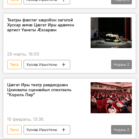
Ног хабӕрттӕ
Цӕгат Ирыстон
Культурӕ
Театры фӕстаг хӕрзбон загътой
Хуссар ӕмӕ Цӕгат Иры адӕмон
артист Уанеты Ӕхсарӕн
26 марты, 16:00
Театр
Хуссар Ирыстоны
Ноджы
2
Ног хабӕрттӕ
Культурӕ
Аивад
Цæгат Иры театр равдисдзæн
Цхинвалы сценæйыл спектакль
"Король Лир"
10 февралы, 13:36
Театр
Хуссар Ирыстоны
Ноджы
2
Ног хабӕрттӕ
Аивад
Культурӕ