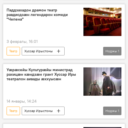
Паддзахадон драмон театр
равдисдзӕн легендарон комеди
"Чепена"
3 февралы, 16:01
Театр
Хуссар Ирыстоны
Ноджы
1
Ног хабӕрттӕ
Аивад
Уӕрӕсейы Культурӕйы министрад
рахицӕн кӕндзӕн грант Хуссар Иры
театралон аивады ӕххуысӕн
14 январы, 14:24
Театр
Хуссар Ирыстоны
Ноджы
1
Ног хабӕрттӕ
Аивад