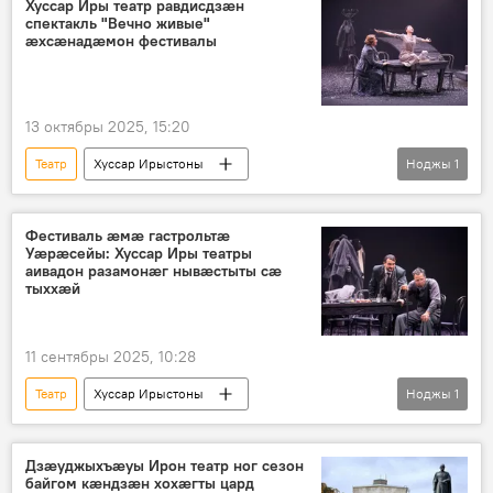
Хуссар Иры театр равдисдзӕн
спектакль "Вечно живые"
ӕхсӕнадӕмон фестивалы
13 октябры 2025, 15:20
Театр
Хуссар Ирыстоны
Ноджы
1
Ног хабӕрттӕ
Аивад
Фестиваль ӕмӕ гастрольтӕ
Уӕрӕсейы: Хуссар Иры театры
аивадон разамонӕг нывӕстыты сӕ
тыххӕй
11 сентябры 2025, 10:28
Театр
Хуссар Ирыстоны
Ноджы
1
Ног хабӕрттӕ
Культурӕ
Дзæуджыхъæуы Ирон театр ног сезон
байгом кæндзæн хохæгты цард