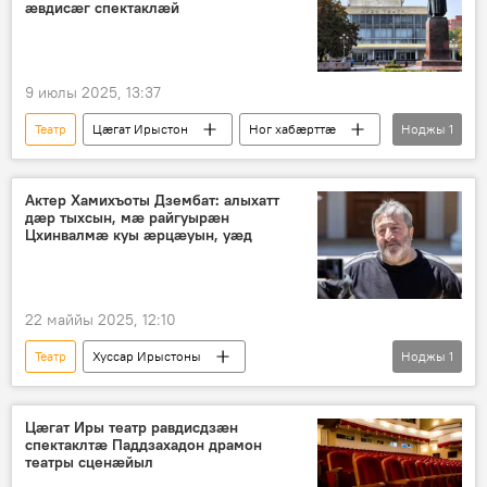
æвдисæг спектаклæй
9 июлы 2025, 13:37
Театр
Цӕгат Ирыстон
Ног хабӕрттӕ
Ноджы
1
Культурӕ
Актер Хамихъоты Дзембат: алыхатт
дæр тыхсын, мæ райгуырæн
Цхинвалмæ куы æрцæуын, уæд
22 маййы 2025, 12:10
Театр
Хуссар Ирыстоны
Ноджы
1
Ног хабӕрттӕ
Аивад
Цæгат Иры театр равдисдзæн
спектаклтæ Паддзахадон драмон
театры сценæйыл