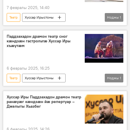
7 февралы 2025, 14:40
Театр
Хуссар Ирыстоны
Ноджы
1
Ног хабӕрттӕ
Аивад
Паддзахадон драмон театр сног
кӕндзӕн гастрольтӕ Хуссар Иры
хъӕутӕм
6 февралы 2025, 16:25
Театр
Хуссар Ирыстоны
Ноджы
1
Ног хабӕрттӕ
Аивад
Хуссар Иры Паддзахадон драмон театр
ранӕуӕг кӕндзӕн йӕ репертуар –
Джелыты Хъазбег
6 февралы 2025, 14:26