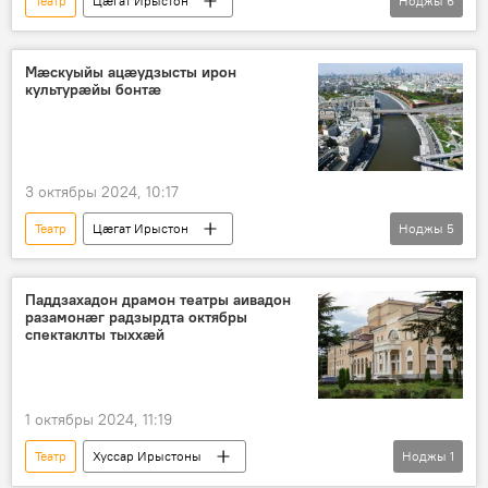
Театр
Цӕгат Ирыстон
Ноджы
6
Хуссар Ирыстоны
Культурӕ
Аивад
Истори
Уӕрӕсейы
Мæскуыйы ацæудзысты ирон
культурæйы бонтæ
Ног хабӕрттӕ
3 октябры 2024, 10:17
Театр
Цӕгат Ирыстон
Ноджы
5
Хуссар Ирыстоны
Уӕрӕсейы
Культурӕ
Ног хабӕрттӕ
Паддзахадон драмон театры аивадон
разамонӕг радзырдта октябры
Мæскуы
спектаклты тыххӕй
1 октябры 2024, 11:19
Театр
Хуссар Ирыстоны
Ноджы
1