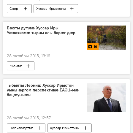
Спорт
Хуссар Ирыстоны
Бӕхты дугътӕ Хуссар Иры.
Уӕлахизмӕ тырны алы барӕг дӕр
16
28 октябры 2015, 13:16
Къамтӕ
Тыбылты Леонид: Хуссар Ирыстон
уыны æргом перспективæ ЕАЭЦ-мæ
бацæуынæн
28 октябры 2015, 12:57
Ног хабӕрттӕ
Хуссар Ирыстоны