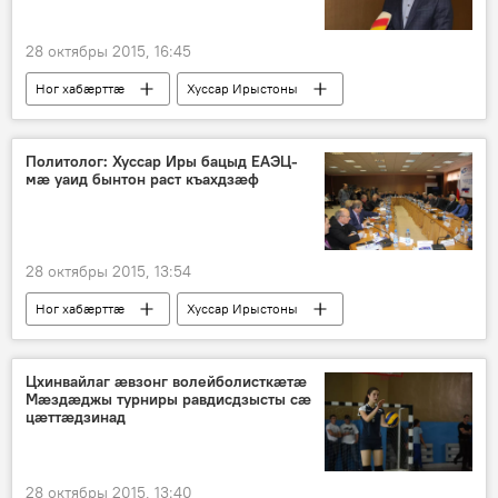
28 октябры 2015, 16:45
Ног хабӕрттӕ
Хуссар Ирыстоны
Политолог: Хуссар Иры бацыд ЕАЭЦ-
мæ уаид бынтон раст къахдзæф
28 октябры 2015, 13:54
Ног хабӕрттӕ
Хуссар Ирыстоны
Цхинвайлаг ӕвзонг волейболисткӕтӕ
Мӕздӕджы турниры равдисдзысты сӕ
цӕттӕдзинад
28 октябры 2015, 13:40