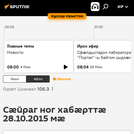
ИР
Хуссар Ирыстон
00:00
01:00
Главные темы
Ирон эфир
Новости
Сфæлдыстадон лаборатори
"Портал"-ы байгом уыдзæн
зындгонд нывгæнæг Гасситы
08:00
08:04
4 Мин
26 Мин
Æхсары куыстыты равдыст
Знон
Абон
Эфирмæ
Горӕт Цхинвал
106.3
Сӕйраг ног хабӕрттӕ
28.10.2015 мӕ