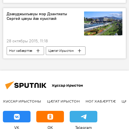
Дзæуджыхъæуы мэр Дзантиаты
Сергей цæуы йæ куыстӕй
28 октябры 2015, 11:18
Ног хабӕрттӕ
Цӕгат Ирыстон
Хуссар Ирыстон
ХУССАР ИРЫСТОНЫ
ЦӔГАТ ИРЫСТОН
НОГ ХАБӔРТТӔ
ЦА
VK
OK
Telegram