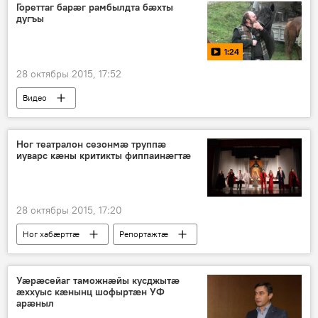
Гореттаг барӕг рамбылдта бӕхты
дугъы
1:24
28 октябры 2015, 17:52
Видео
Ног театралон сезонмӕ труппӕ
иуварс кӕны критикты фиппаинӕгтӕ
28 октябры 2015, 17:20
Ног хабӕрттӕ
Репортажтӕ
Уӕрӕсейаг таможнӕйы кусджытӕ
ӕххуыс кӕнынц шофыртӕн УФ
арӕныл