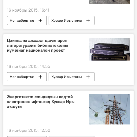
16 ноябры 2015, 16:41
Ног хабӕрттӕ
Хуссар Ирыстоны
Цхинвалы ӕххӕст цӕуы ирон
литературӕйы библиотекӕйы
иумӕйаг националон проект
16 ноябры 2015, 14:55
Ног хабӕрттӕ
Хуссар Ирыстоны
Энергетиктæ сæндидзын кодтой
электронон ифтонгад Хуссар Иры
хъæуты
16 ноябры 2015, 12:50