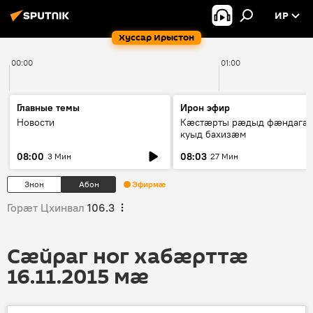
ИР
Хуссар Ирыстон
00:00
01:00
Главные темы
Ирон эфир
Новости
Кæстæрты рæдыд фæндагæ
куыд бахизæм
08:00
08:03
3 Мин
27 Мин
Знон
Абон
Эфирмæ
Горӕт Цхинвал
106.3
Сӕйраг ног хабӕрттӕ
16.11.2015 мӕ