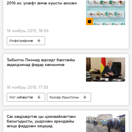
2016 аз: улæфт æмæ куысты æхсæн
16 ноябры 2015, 18:06
Инфографикӕ
Тыбылты Леонид æрсидт бæстæйы
æдасдзинад фидар кæнынмæ
16 ноябры 2015, 17:33
Ног хабӕрттӕ
Хуссар Ирыстоны
Сæ хæдзæрттæ цы цхинвайлæгтæн
басыгъдысты, уыдонæн арендæйы
æхца фиддзæн хицауад