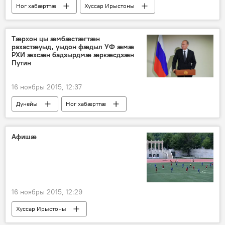
Ног хабӕрттӕ
Хуссар Ирыстоны
Тæрхон цы æмбæстæгтæн
рахастæуыд, уыдон фæдыл УФ æмæ
РХИ æхсæн бадзырдмæ æркæсдзæн
Путин
16 ноябры 2015, 12:37
Дунейы
Ног хабӕрттӕ
Афишӕ
16 ноябры 2015, 12:29
Хуссар Ирыстоны