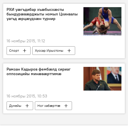
РХИ уӕгъдибар хъӕбысхӕсты
бындурӕвӕрджыты номыл Цхинвалы
уагъд ӕрцӕудзӕн турнир
16 ноябры 2015, 11:12
Спорт
Хуссар Ирыстоны
Рамзан Кадыров фембæлд сириаг
оппозицийы минæвæрттимæ
16 ноябры 2015, 10:53
Дунейы
Ног хабӕрттӕ