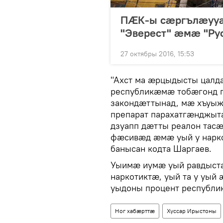
ПӔК-ы сӕргълӕууӕ
"Эверест" ӕмӕ "Ру
27 октябры 2016, 15:53
"Ахст ма ӕрцыдысты цал
республикӕмӕ тобӕгонд п
закондӕттынад, мӕ хъуы
препарат парахатгӕнджыт
дзуапп дӕтты реалон тас
фӕсивӕд ӕмӕ уый у нарко
банысан кодта Шаргаев.
Уыимӕ иумӕ уый равдыста
наркотиктӕ, уый та у уый
уыдоны процент республи
Ног хабӕрттӕ
Хуссар Ирыстоны