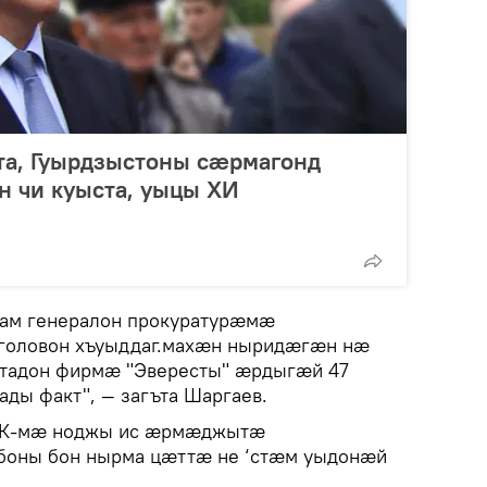
а, Гуырдзыстоны сӕрмагонд
 чи куыста, уыцы ХИ
ам генералон прокуратурӕмӕ
головон хъуыддаг.махӕн ныридӕгӕн нӕ
тадон фирмӕ "Эвересты" ӕрдыгӕй 47
ды факт", — загъта Шаргаев.
К-мӕ ноджы ис ӕрмӕджытӕ
оны бон нырма цӕттӕ не ‘стӕм уыдонӕй