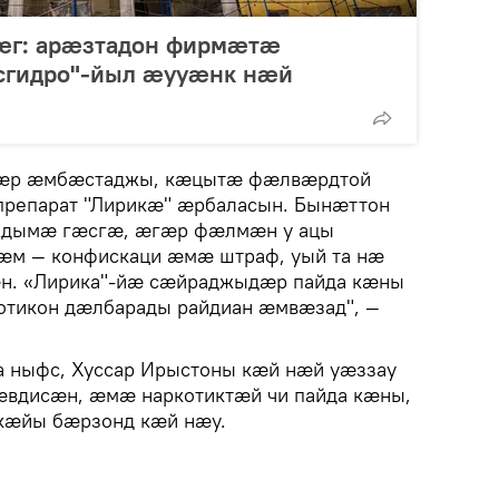
г: арӕзтадон фирмӕтӕ
сгидро"-йыл ӕууӕнк нӕй
дӕр ӕмбӕстаджы, кӕцытӕ фӕлвӕрдтой
репарат "Лирикӕ" ӕрбаласын. Бынӕттон
ждымӕ гӕсгӕ, ӕгӕр фӕлмӕн у ацы
ӕм — конфискаци ӕмӕ штраф, уый та нӕ
ӕн. «Лирика"-йӕ сӕйраджыдӕр пайда кӕны
тикон дӕлбарады райдиан ӕмвӕзад", —
 ныфс, Хуссар Ирыстоны кӕй нӕй уӕззау
 ӕвдисӕн, ӕмӕ наркотиктӕй чи пайда кӕны,
кӕйы бӕрзонд кӕй нӕу.