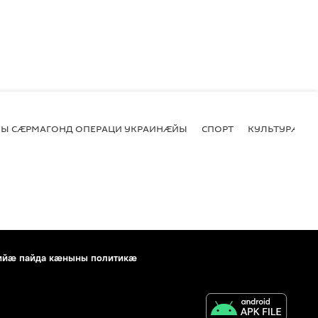
Ы СӔРМАГОНД ОПЕРАЦИ УКРАИНӔЙЫ
СПОРТ
КУЛЬТУРӔ
ийæ пайда кæныны политикæ