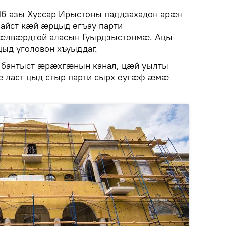
16 азы Хуссар Ирыстоны паддзахадон арӕн
йст кӕй ӕрцыд егъау парти
ӕлвӕрдтой аласын Гуырдзыстонмӕ. Ацы
ыд уголовон хъуыддаг.
бантыст ӕрӕхгӕнын канал, цӕй уылты
 ласт цыд стыр парти сырх еугӕф ӕмӕ