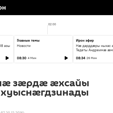
он
02:00
Главные темы
Ирон эфир
08 азы
Новости
Нæ дарддæры ныхас 
Тедеты Андреимæ æ
рубрикæ "Зæххыл рæ
08:30
08:34
4 Мин
26 Мин
хæст цыди"
-мӕ зӕрдӕ ӕхсайы
м хуыснӕгдзинады
:57 20.12.2016
)