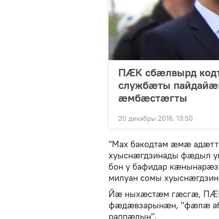
ПӔК сбӕлвырд кодт
службӕты пайдайӕн
ӕмбӕстӕгты
20 декабры 2016, 13:50
"Мах бакодтам ӕмӕ адӕтт
хуыснӕгдзинады фӕдыл у
бон у бафидар кӕнынарӕз
милуан сомы хуыснӕгдзина
Йӕ ныхӕстӕм гӕсгӕ, ПӔ
фӕдӕвзарынӕн, "фӕлӕ аб
раппӕлын".