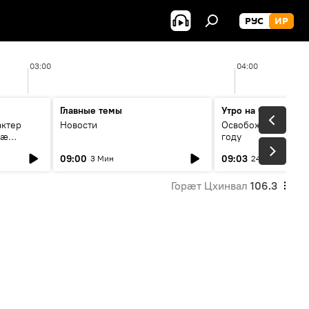
РУС
ИР
03:00
04:00
Главные темы
Утро на Спутнике
актер
Новости
Освобождение Цхин
мæ
году
стагон
09:00
09:03
3 Мин
24 Мин
Горӕт Цхинвал
106.3