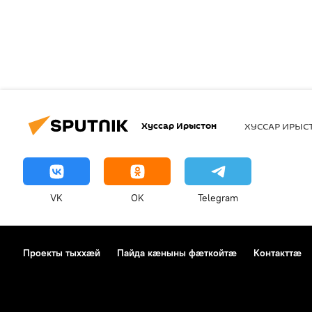
Хуссар Ирыстон
ХУССАР ИРЫ
VK
OK
Telegram
Проекты тыххӕй
Пайда кӕныны фӕткойтӕ
Контакттӕ