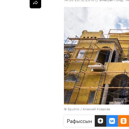
© Sputnik / Алексей Ковалев
Рафыссын