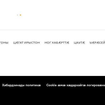
СТОНЫ
ЦӔГАТ ИРЫСТОН
НОГ ХАБӔРТТӔ
ЦАУТӔ
УӔРӔСЕЙ
Хибардзинады политикæ
Cookie æмæ хæдархайгæ логировæн