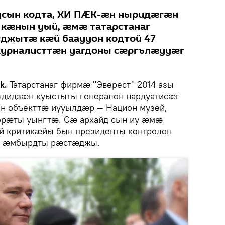
усын кодта, ХИ ПӔК-ӕн ныридӕгӕн
 кӕнын уый, ӕмӕ татарстанаг
сджытӕ кӕй бааууон кодтой 47
 журналисттӕн уагдоны сӕргълӕууӕг
k.
Татарстанаг фирмӕ "Эверест" 2014 азы
ндидзӕн куыстыты генералон нардуатисӕг
он объекттӕ иууылдӕр — Национ музей,
горӕты уынгтӕ. Сӕ архайд сын иу ӕмӕ
ой критикӕйы бын президенты контролон
н ӕмбырдты рӕстӕджы.