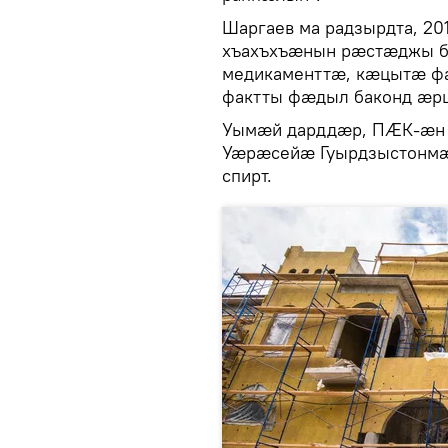
Шаргаев ма радзырдта, 20
хъахъхъӕнын рӕстӕджы ба
медикаменттӕ, кӕцытӕ ф
фактты фӕдыл баконд ӕрц
Уымӕй дарддӕр, ПӔК-ӕн 
Уӕрӕсейӕ Гуырдзыстонмӕ
спирт.