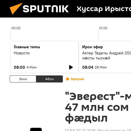
Хуссар Ирыст
00:00
01:00
Главные темы
Ирон эфир
Новости
Актер Тедеты Андрей 20
хæсты тыххæй
08:00
08:04
4 Мин
26 Мин
Знон
Абон
Эфирмæ
"Эверест"
47 млн со
фӕдыл
14:53 20.12.2016
(Ранӕуӕггонд:
14