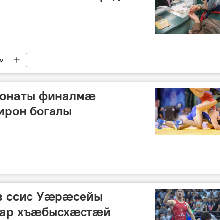
тон
онаты финалмæ
ирон богалы
в ссис Уæрæсейы
бар хъæбысхæстæй