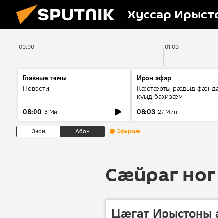
Хуссар Ирыст
00:00
01:00
Главные темы
Ирон эфир
Новости
Кæстæрты рæдыд фæнд
куыд бахизæм
08:00
08:03
3 Мин
27 Мин
Знон
Абон
Эфирмæ
Сӕйраг ног
Цæгат Ирыстоны 