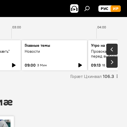
РУС
ИР
03:00
04:00
Главные темы
Утро на Спутнике
зӕгъ"
Новости
Провокации со сто
перед выборами в 
09:00
09:13
3 Мин
18 Мин
Горӕт Цхинвал
106.3
 мӕ