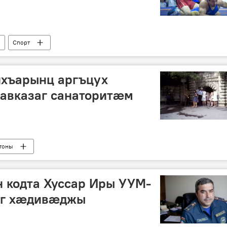
Спорт
хъарынц аргъцух
авказаг санаторитӕм
тоны
 кодта Хуссар Иры УУМ-
аг хæдивæджы