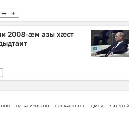
тоны
ли 2008-æм азы хæст
дыдтаит
СТОНЫ
ЦӔГАТ ИРЫСТОН
НОГ ХАБӔРТТӔ
ЦАУТӔ
УӔРӔСЕЙ