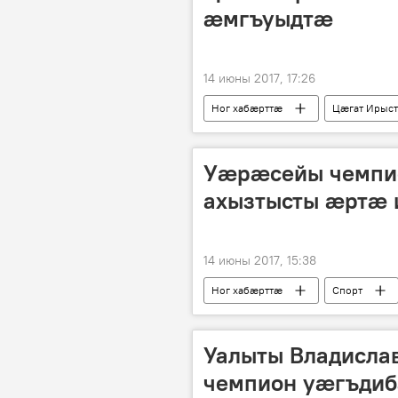
æмгъуыдтæ
14 июны 2017, 17:26
Ног хабӕрттӕ
Цӕгат Ирыс
Уæрæсейы чемпи
ахызтысты æртæ 
14 июны 2017, 15:38
Ног хабӕрттӕ
Спорт
Уалыты Владисла
чемпион уæгъди