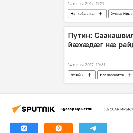
14 июны 2017, 11:21
Ног хабӕрттӕ
Хуссар Ирыс
Путин: Саакашви
йæхæдæг нæ рай
14 июны 2017, 10:31
Дунейы
Ног хабӕрттӕ
Хуссар Ирыстон
ХУССАР ИРЫ