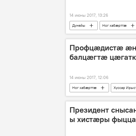
14 июны 2017, 13:26
Дунейы
Ног хабӕрттӕ
Профцæдистæ æн
балцæгтæ цæгатк
14 июны 2017, 12:06
Ног хабӕрттӕ
Хуссар Ирыс
Президент снысан
ы хистæры фыцц