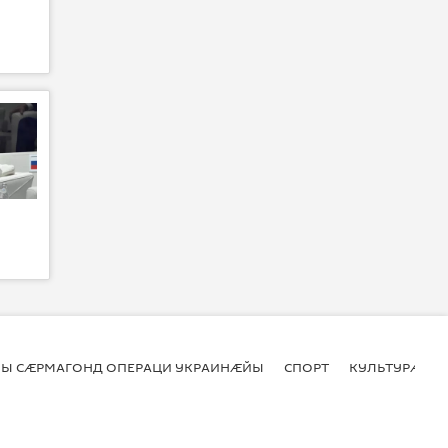
Ы СӔРМАГОНД ОПЕРАЦИ УКРАИНӔЙЫ
СПОРТ
КУЛЬТУРӔ