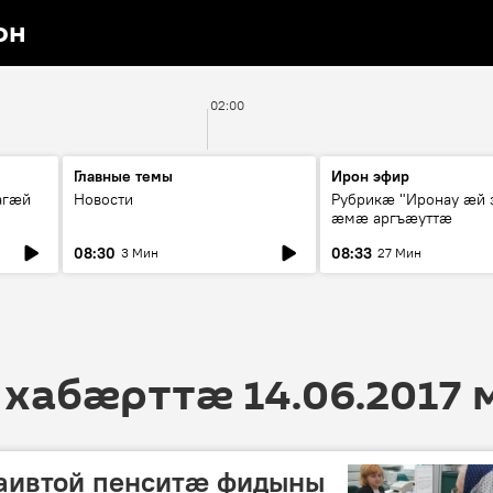
он
02:00
Главные темы
Ирон эфир
агæй
Новости
Рубрикæ "Иронау ӕй 
ӕмӕ аргъӕуттӕ
08:30
08:33
3 Мин
27 Мин
 хабӕрттӕ 14.06.2017
аивтой пенситæ фидыны