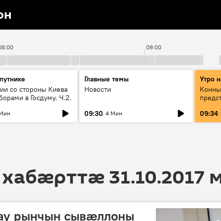
он
08:00
09:00
Спутнике
Главные темы
Утро н
ии со стороны Киева
Новости
Конны
орами в Госдуму. Ч.2.
предс
конце
09:30
09:34
 Мин
4 Мин
"Леге
 хабӕрттӕ 31.10.2017 
ау рынчын сывæллоны