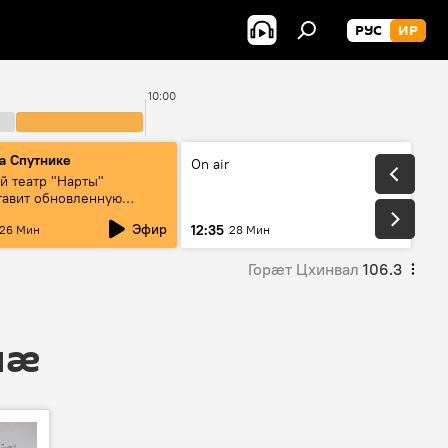
РУС
ИР
10:00
а Спутнике
On air
й театр "Нарты"
тавит обновленную
ртную программу
Эфир
12:35
26 Мин
28 Мин
нды возвращаются"
Горӕт Цхинвал
106.3
мӕ