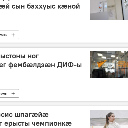
мæй сын баххуыс кæной
тоны
рыстоны ног
æг фембæлдзæн ДИФ-ы
тоны
ссис шпагæйæ
 ерысты чемпионкæ