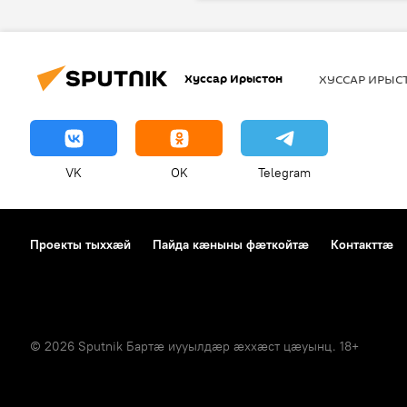
Хуссар Ирыстон
ХУССАР ИРЫ
VK
OK
Telegram
Проекты тыххӕй
Пайда кӕныны фӕткойтӕ
Контакттӕ
© 2026 Sputnik Бартӕ иууылдӕр ӕххӕст цӕуынц. 18+