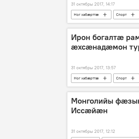
31 октябры 2017, 14:17
Ног хабӕрттӕ
Спорт
Ирон богалтæ ра
æхсæнадæмон ту
31 октябры 2017, 13:57
Ног хабӕрттӕ
Спорт
Монголийы фæзы
Иссӕйӕн
31 октябры 2017, 12:12