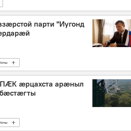
взæрстой парти "Иугонд
æрдарæй
тоны
 ПӔК æрцахста арæныл
мбæстæгты
тоны