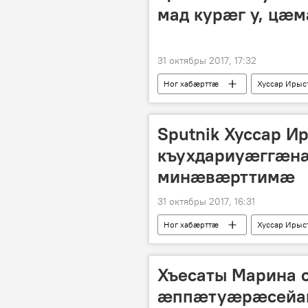
мад курæг у, цæ
31 октябры 2017, 17:32
Ног хабӕрттӕ
Хуссар Ирыс
Sputnik Хуссар И
къухдариуæггæн
минæвæрттимæ
31 октябры 2017, 16:31
Ног хабӕрттӕ
Хуссар Ирыс
Хъесаты Марина 
æппæтуæрæсейаг