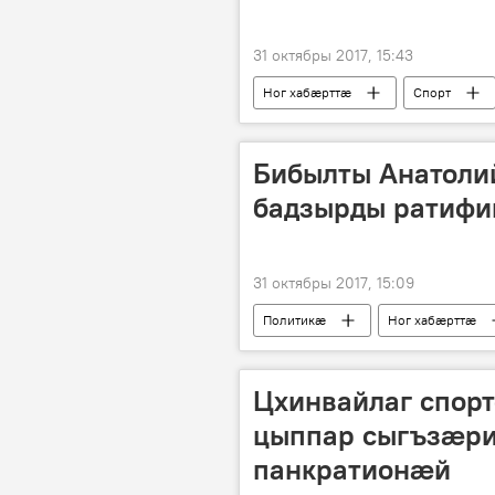
31 октябры 2017, 15:43
Ног хабӕрттӕ
Спорт
Бибылты Анатоли
бадзырды ратифи
31 октябры 2017, 15:09
Политикӕ
Ног хабӕрттӕ
Цхинвайлаг спор
цыппар сыгъзæри
панкратионæй