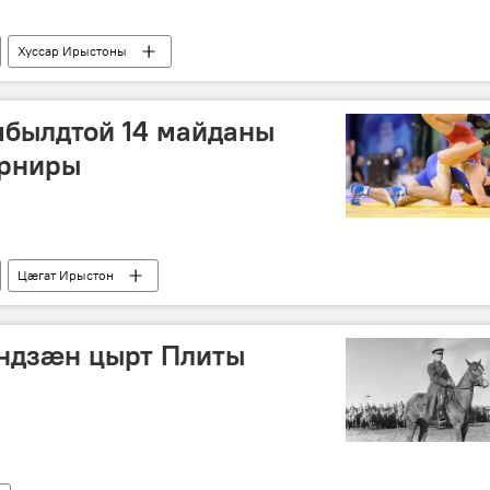
Хуссар Ирыстоны
мбылдтой 14 майданы
рниры
Цӕгат Ирыстон
ндзæн цырт Плиты