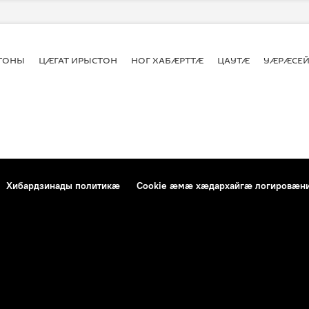
СТОНЫ
ЦӔГАТ ИРЫСТОН
НОГ ХАБӔРТТӔ
ЦАУТӔ
УӔРӔСЕЙ
Хибардзинады политикæ
Cookie æмæ хæдархайгæ логировæн