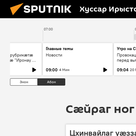
Хуссар Ирыст
07:00
Главные темы
Утро на 
 æмæ рубрикæтæ
Новости
Провокац
" æмæ "Иронау æй
перед выб
09:00
09:04
4 Мин
20
Знон
Абон
Сӕйраг ног
Цхинвайлаг уæзз