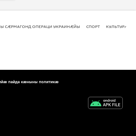
Ы СӔРМАГОНД ОПЕРАЦИ УКРАИНӔЙЫ
СПОРТ
КУЛЬТУРӔ
ийæ пайда кæныны политикæ