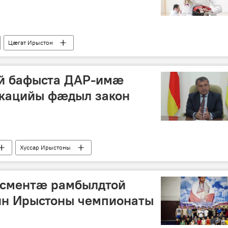
Цӕгат Ирыстон
й бафыста ДАР-имæ
кацийы фæдыл закон
Хуссар Ирыстоны
тсментæ рамбылдтой
н Ирыстоны чемпионаты