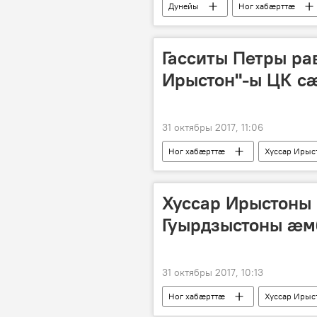
Дунейы
Ног хабӕрттӕ
Гасситы Петры ра
Ирыстон"-ы ЦК с
31 октябры 2017, 11:06
Ног хабӕрттӕ
Хуссар Ирыс
Хуссар Ирыстоны
Гуырдзыстоны æ
31 октябры 2017, 10:13
Ног хабӕрттӕ
Хуссар Ирыс