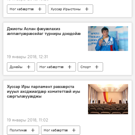
Ног хабӕрттӕ
Хуссар Ирыстоны
Джиоты Аслан фæуæлахиз
æппæтуæрæсейаг турниры дзюдойæ
19 январы 2018, 12:31
Дунейы
Ног хабӕрттӕ
Спорт
Хуссар Иры парламент равзæрста
иууыл ахсджиагдæр комитеттæй иуы
сæргълæууæджы
19 январы 2018, 11:02
Политикӕ
Ног хабӕрттӕ