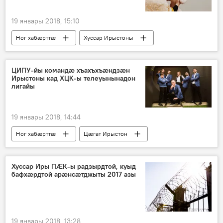
19 январы 2018, 15:10
Ног хабӕрттӕ
Хуссар Ирыстоны
ЦИПУ-йы командæ хъахъхъæндзæн
Ирыстоны кад ХЦК-ы телеуынынадон
лигайы
19 январы 2018, 14:44
Ног хабӕрттӕ
Цӕгат Ирыстон
Культурӕ
Хуссар Иры ПӔК-ы радзырдтой, куыд
бафхæрдтой арæнсæтджыты 2017 азы
19 январы 2018, 13:28