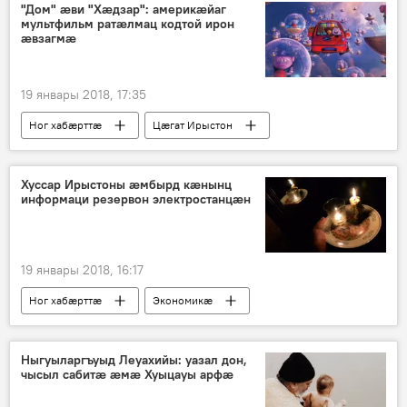
"Дом" æви "Хæдзар": америкæйаг
мультфильм ратæлмац кодтой ирон
æвзагмæ
19 январы 2018, 17:35
Ног хабӕрттӕ
Цӕгат Ирыстон
Культурӕ
Хуссар Ирыстоны æмбырд кæнынц
информаци резервон электростанцæн
19 январы 2018, 16:17
Ног хабӕрттӕ
Экономикӕ
Хуссар Ирыстоны
Ныгуыларгъуыд Леуахийы: уазал дон,
чысыл сабитæ æмæ Хуыцауы арфæ