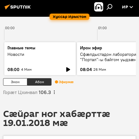
ИР
Хуссар Ирыстон
00:00
01:00
Главные темы
Ирон эфир
Новости
Сфæлдыстадон лаборатори
"Портал"-ы байгом уыдзæн
зындгонд нывгæнæг Гасситы
08:00
08:04
4 Мин
26 Мин
Æхсары куыстыты равдыст
Знон
Абон
Эфирмæ
Горӕт Цхинвал
106.3
Сӕйраг ног хабӕрттӕ
19.01.2018 мӕ