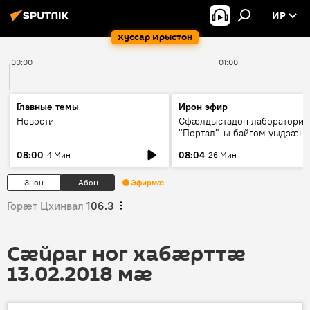
ИР
Хуссар Ирыстон
00:00
01:00
Главные темы
Ирон эфир
Новости
Сфæлдыстадон лаборатори
"Портал"-ы байгом уыдзæн
зындгонд нывгæнæг Гасситы
08:00
08:04
4 Мин
26 Мин
Æхсары куыстыты равдыст
Знон
Абон
Эфирмæ
Горӕт Цхинвал
106.3
Сӕйраг ног хабӕрттӕ
13.02.2018 мӕ