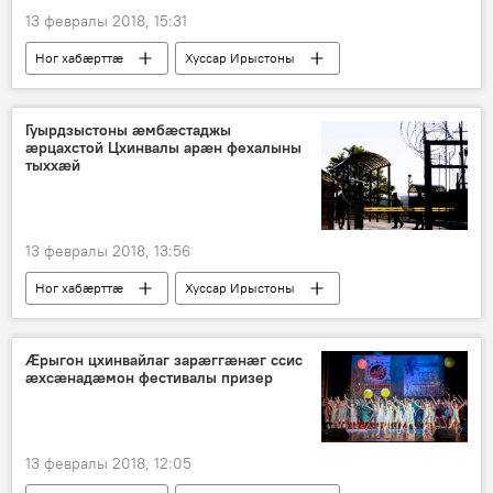
13 февралы 2018, 15:31
Ног хабӕрттӕ
Хуссар Ирыстоны
Гуырдзыстоны æмбæстаджы
æрцахстой Цхинвалы арæн фехалыны
тыххæй
13 февралы 2018, 13:56
Ног хабӕрттӕ
Хуссар Ирыстоны
Ӕрыгон цхинвайлаг зарæггæнæг ссис
æхсæнадæмон фестивалы призер
13 февралы 2018, 12:05