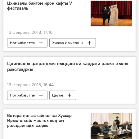
Цхинвалы байгом ирон кафты V
фестиваль
13 февралы 2018, 17:10
Ног хабӕрттӕ
Хуссар Ирыстоны
Культурӕ
Цхинвалы цæрæджы ныццавтой кардæй расыг хылы
рæстæджы
13 февралы 2018, 16:44
Ног хабӕрттӕ
Цаутӕ
Хуссар Ирыстоны
Ветерантæ-афгайнæгтæ Хуссар
Ирыстонæй: мах тох кодтам
рæстдзинады сæрыл