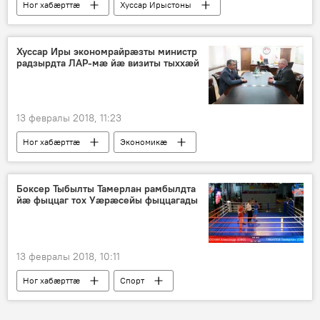
Ног хабӕрттӕ
Хуссар Ирыстоны
Культурӕ
Хуссар Иры экономрайрæзты министр
радзырдта ЛАР-мæ йæ визиты тыххæй
13 февралы 2018, 11:23
Ног хабӕрттӕ
Экономикӕ
Хуссар Ирыстоны
Боксер Тыбылты Тамерлан рамбылдта
йæ фыццаг тох Уæрæсейы фыццагады
13 февралы 2018, 10:11
Ног хабӕрттӕ
Спорт
Цӕгат Ирыстон
Хуссар Ирыстоны