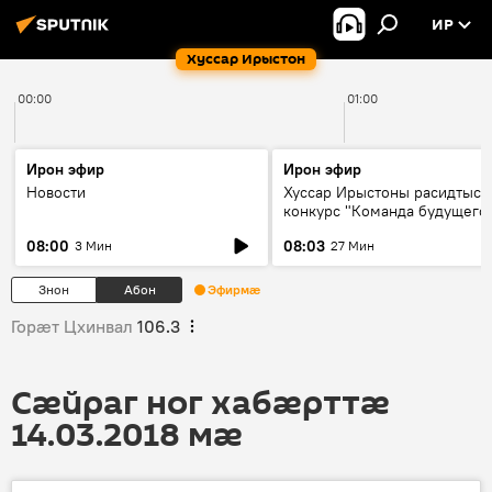
ИР
Хуссар Ирыстон
00:00
01:00
Ирон эфир
Ирон эфир
Новости
Хуссар Ирыстоны расидтыст
конкурс "Команда будущего
08:00
08:03
3 Мин
27 Мин
Знон
Абон
Эфирмæ
Горӕт Цхинвал
106.3
Сӕйраг ног хабӕрттӕ
14.03.2018 мӕ