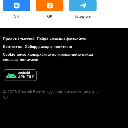
VK
OK
Telegram
Проекты тыххӕй
Пайда кӕныны фӕткойтӕ
Контакттӕ
Хибардзинады политикæ
Cookie æмæ хæдархайгæ логировæнийæ пайда
кæныны политикæ
© 2026 Sputnik Бартӕ иууылдӕр ӕххӕст цӕуынц.
18+