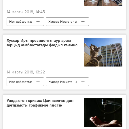
14 марты 2018, 14:45
Ног хабӕрттӕ
Хуссар Ирыстоны
Хуссар Иры президенты цур арӕзт
ӕрцыд ӕмбӕстагады фӕдыл къамис
14 марты 2018, 13:22
Ног хабӕрттӕ
Хуссар Ирыстоны
Уалдзыгон кризис: Цхинвалмæ дон
дæтдзысты графикмæ гæсгæ