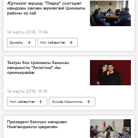
Ӕртыккаг æрцыд: "Лидер" ссыгъдæг
кæндзæн хæлæн æрмæгæй Цхинвалы
районы иу хай
14 марты 2018, 17:44
Дунейы
Ног хабӕрттӕ
Хуссар Ирыстоны
Театры бон Цхинвалы банысан
кæндзысты "Антигона"-йы
премьерæйæ
14 марты 2018, 16:18
Ног хабӕрттӕ
Хуссар Ирыстоны
Президент баххуыс кæндзæн
Нывгæнджыты цæдисæн