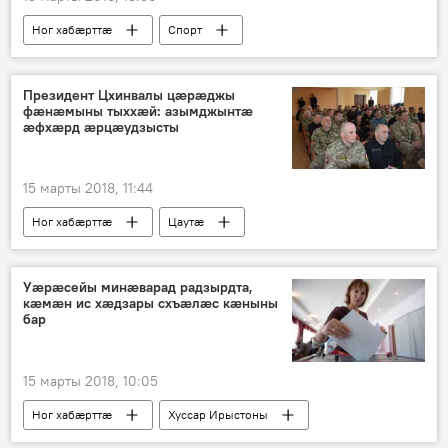
Ног хабӕрттӕ
Спорт
Хуссар Ирыстоны
Президент Цхинвалы цæрæджы
фæнæмыны тыххæй: азымджынтæ
æфхæрд æрцæудзысты
15 марты 2018, 11:44
Ног хабӕрттӕ
Цаутӕ
Хуссар Ирыстоны
Уæрæсейы минæварад радзырдта,
кæмæн ис хæдзары схъæлæс кæныны
бар
15 марты 2018, 10:05
Ног хабӕрттӕ
Хуссар Ирыстоны