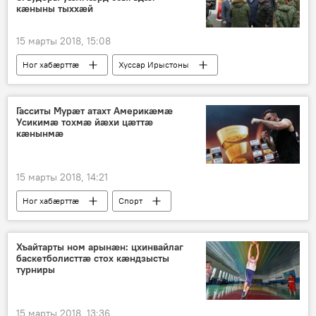
кæныны тыххæй
15 марты 2018, 15:08
Ног хабӕрттӕ
Хуссар Ирыстоны
Гасситы Мурæт атахт Америкæмæ
Усикимæ тохмæ йæхи цæттæ
кæнынмæ
15 марты 2018, 14:21
Ног хабӕрттӕ
Спорт
Хъайтарты ном арынæн: цхинвайлаг
баскетболисттæ стох кæндзысты
турниры
15 марты 2018, 13:36