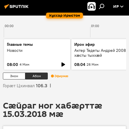
ИР
Хуссар Ирыстон
00:00
01:00
Главные темы
Ирон эфир
Новости
Актер Тедеты Андрей 2008 
хæсты тыххæй
08:00
08:04
4 Мин
26 Мин
Знон
Абон
Эфирмæ
Горӕт Цхинвал
106.3
Сӕйраг ног хабӕрттӕ
15.03.2018 мӕ