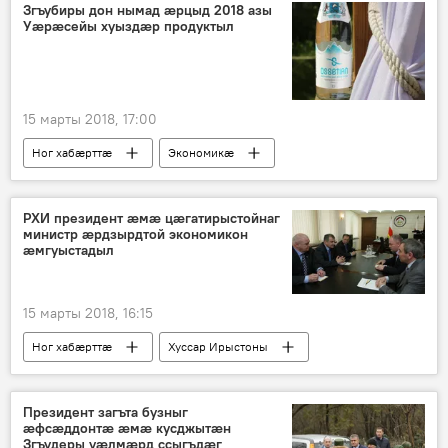
Згъубиры дон нымад æрцыд 2018 азы
Уæрæсейы хуыздæр продуктыл
15 марты 2018, 17:00
Ног хабӕрттӕ
Экономикӕ
Хуссар Ирыстоны
РХИ президент æмæ цæгатирыстойнаг
министр æрдзырдтой экономикон
æмгуыстадыл
15 марты 2018, 16:15
Ног хабӕрттӕ
Хуссар Ирыстоны
Президент загъта бузныг
æфсæддонтæ æмæ кусджытæн
Згъудеры уæлмæрд ссыгъдæг