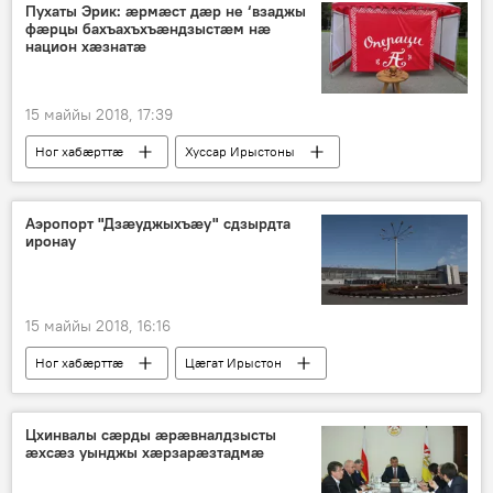
Пухаты Эрик: ӕрмӕст дӕр не ‘взаджы
фӕрцы бахъахъхъӕндзыстӕм нӕ
национ хӕзнатӕ
15 маййы 2018, 17:39
Ног хабӕрттӕ
Хуссар Ирыстоны
Аэропорт "Дзӕуджыхъӕу" сдзырдта
иронау
15 маййы 2018, 16:16
Ног хабӕрттӕ
Цӕгат Ирыстон
Цхинвалы сӕрды ӕрӕвналдзысты
ӕхсӕз уынджы хӕрзарӕзтадмӕ