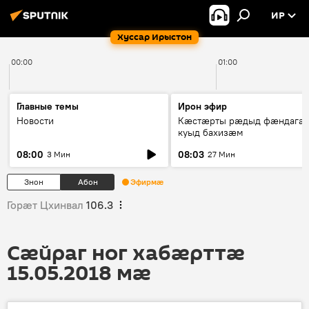
ИР
Хуссар Ирыстон
00:00
01:00
Главные темы
Ирон эфир
Новости
Кæстæрты рæдыд фæндагæ
куыд бахизæм
08:00
08:03
3 Мин
27 Мин
Знон
Абон
Эфирмæ
Горӕт Цхинвал
106.3
Сӕйраг ног хабӕрттӕ
15.05.2018 мӕ