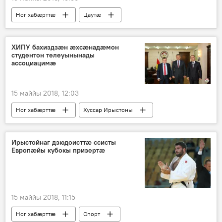
Ног хабӕрттӕ
Цаутӕ
Хуссар Ирыстоны
ХИПУ бахиздзӕн ӕхсӕнадӕмон
студентон телеуынынады
ассоциацимӕ
15 маййы 2018, 12:03
Ног хабӕрттӕ
Хуссар Ирыстоны
Ирыстойнаг дзюдоисттӕ ссисты
Европӕйы кубокы призертӕ
15 маййы 2018, 11:15
Ног хабӕрттӕ
Спорт