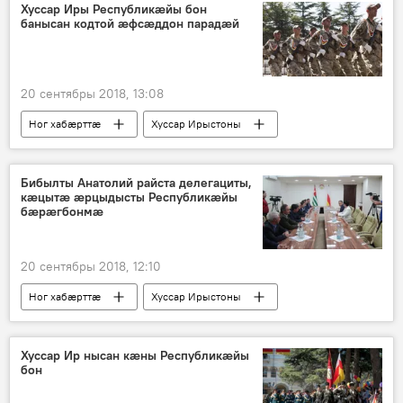
Хуссар Иры Республикӕйы бон
банысан кодтой ӕфсӕддон парадӕй
20 сентябры 2018, 13:08
Ног хабӕрттӕ
Хуссар Ирыстоны
Бибылты Анатолий райста делегациты,
кӕцытӕ ӕрцыдысты Республикӕйы
бӕрӕгбонмӕ
20 сентябры 2018, 12:10
Ног хабӕрттӕ
Хуссар Ирыстоны
Хуссар Ир нысан кæны Республикæйы
бон