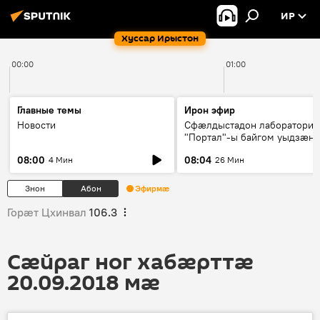
ИР
Хуссар Ирыстон
00:00
01:00
Главные темы
Ирон эфир
Новости
Сфæлдыстадон лаборатори
"Портал"-ы байгом уыдзæн
зындгонд нывгæнæг Гасситы
08:00
08:04
4 Мин
26 Мин
Æхсары куыстыты равдыст
Знон
Абон
Эфирмæ
Горӕт Цхинвал
106.3
Сӕйраг ног хабӕрттӕ
20.09.2018 мӕ