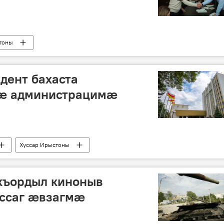
тоны
дент бахаста
ӕ администрацимӕ
Хуссар Ирыстоны
къордыл киноныв
ссаг æвзагмæ