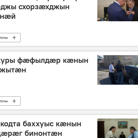
джы схорзӕхджын
енӕй
тоны
 куры фӕфылдӕр кӕнын
джытӕн
тоны
 кодта баххуыс кӕнын
цӕрӕг бинонтӕн