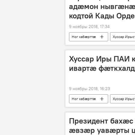
адӕмон нывгӕнӕ
кодтой Кады Орд
9 ноябры 2018, 17:34
Ног хабӕрттӕ
Хуссар Ирыс
Хуссар Иры ПАИ
ивартӕ фӕткхал
9 ноябры 2018, 16:23
Ног хабӕрттӕ
Хуссар Ирыс
Президент бахӕс
ӕвзӕр уавӕрты 