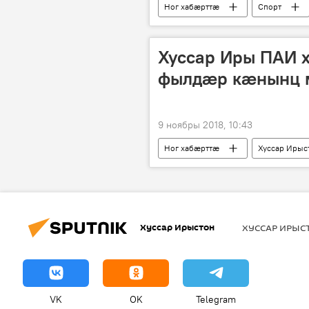
Ног хабӕрттӕ
Спорт
Хуссар Иры ПАИ 
фылдӕр кӕнынц 
9 ноябры 2018, 10:43
Ног хабӕрттӕ
Хуссар Ирыс
Хуссар Ирыстон
ХУССАР ИРЫ
VK
OK
Telegram