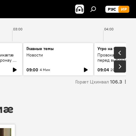
РУС
ИР
03:00
04:00
Главные темы
Утро на Спутнике
рикæтæ
Новости
Провокации со сто
ронау æй
перед выборами в Г
09:00
09:04
4 Мин
20 Мин
Горӕт Цхинвал
106.3
 мӕ