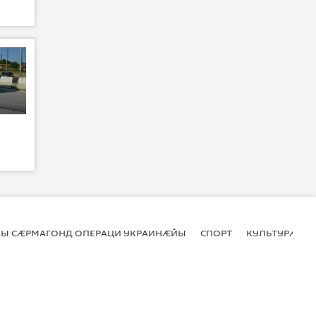
Ы СӔРМАГОНД ОПЕРАЦИ УКРАИНӔЙЫ
СПОРТ
КУЛЬТУРӔ