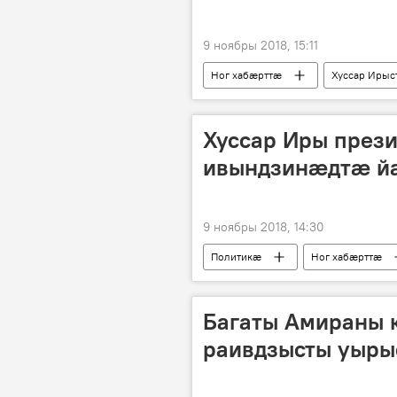
9 ноябры 2018, 15:11
Ног хабӕрттӕ
Хуссар Ирыс
Хуссар Иры прези
ивындзинӕдтӕ й
9 ноябры 2018, 14:30
Политикӕ
Ног хабӕрттӕ
Багаты Амираны 
раивдзысты уыры