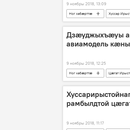
9 ноябры 2018, 13:09
Ног хабӕрттӕ
Хуссар Ирыс
Дзӕуджыхъӕуы а
авиамодель кӕны
9 ноябры 2018, 12:25
Ног хабӕрттӕ
Цӕгат Ирыс
Хуссарирыстойна
рамбылдтой цæга
9 ноябры 2018, 11:17