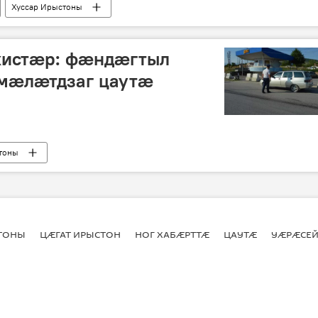
Хуссар Ирыстоны
хистӕр: фӕндӕгтыл
мӕлӕтдзаг цаутӕ
тоны
СТОНЫ
ЦӔГАТ ИРЫСТОН
НОГ ХАБӔРТТӔ
ЦАУТӔ
УӔРӔСЕЙ