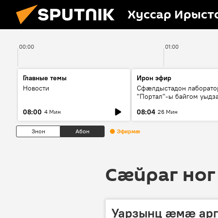
Хуссар Ирыст
00:00
01:00
Главные темы
Ирон эфир
Новости
Сфæлдыстадон лаборато
"Портал"-ы байгом уыдз
зындгонд нывгæнæг Гасс
08:00
08:04
4 Мин
26 Мин
Æхсары куыстыты равды
Знон
Абон
Эфирмæ
Сӕйраг ног
Уарзынц ӕмӕ арг