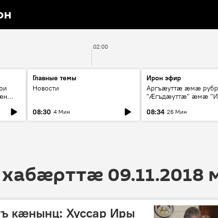
он
02:00
Главные темы
Ирон эфир
ри
Новости
Аргъæуттæ æмæ руб
æн
"Æгъдæуттæ" æмæ "И
иты
зæгъ"
08:30
08:34
4 Мин
26 Мин
ст
 хабӕрттӕ 09.11.2018
ъ кӕнынц: Хуссар Иры