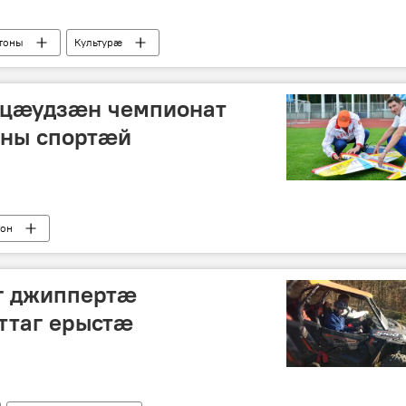
тоны
Культурӕ
цӕудзӕн чемпионат
ны спортӕй
тон
г джиппертæ
ттаг ерыстæ