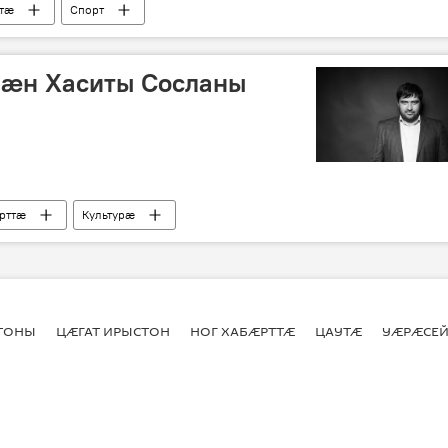
ттӕ
Спорт
æн Хаситы Сосланы
рттӕ
Культурӕ
СТОНЫ
ЦӔГАТ ИРЫСТОН
НОГ ХАБӔРТТӔ
ЦАУТӔ
УӔРӔСЕЙ