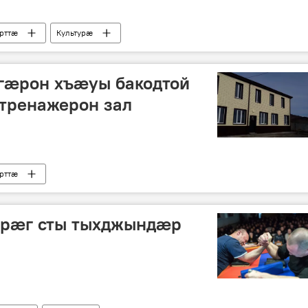
рттӕ
Культурӕ
гæрон хъæуы бакодтой
тренажерон зал
рттӕ
рæг сты тыхджындæр