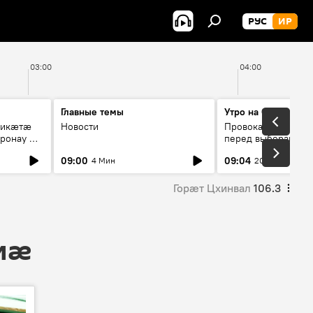
РУС
ИР
03:00
04:00
Главные темы
Утро на Спутнике
рикæтæ
Новости
Провокации со сто
ронау æй
перед выборами в Г
09:00
09:04
4 Мин
20 Мин
Горӕт Цхинвал
106.3
 мӕ