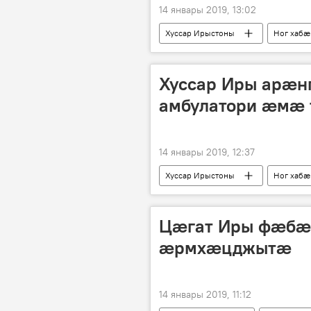
14 январы 2019, 13:02
Хуссар Ирыстоны
Ног хабӕ
Хуссар Иры арæн
амбулатори æмæ 
14 январы 2019, 12:37
Хуссар Ирыстоны
Ног хабӕ
Цæгат Иры фæбæ
æрмхæцджытæ
14 январы 2019, 11:12