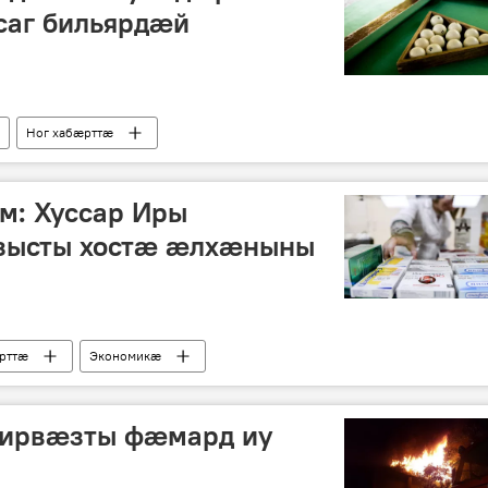
аг бильярдæй
Ног хабӕрттӕ
м: Хуссар Иры
ысты хостæ æлхæныны
рттӕ
Экономикӕ
сирвæзты фæмард иу