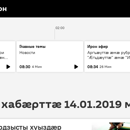
он
02:00
Главные темы
Ирон эфир
ри
Новости
Аргъæуттæ æмæ руб
æн
"Æгъдæуттæ" æмæ "И
иты
зæгъ"
08:30
08:34
4 Мин
26 Мин
ст
 хабӕрттӕ 14.01.2019
рдзысты хуыздæр