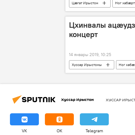
Цӕгат Ирыстон
Ног хабӕр
Цхинвалы ацæудз
концерт
14 январы 2019, 10:25
Хуссар Ирыстоны
Ног хабӕ
Хуссар Ирыстон
ХУССАР ИРЫ
VK
OK
Telegram