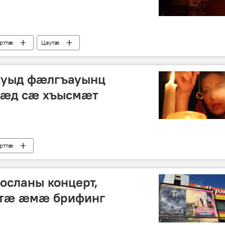
рттӕ
Цаутӕ
куыд фæлгъауынц
вæд сæ хъысмæт
рттӕ
осланы концерт,
тæ æмæ брифинг