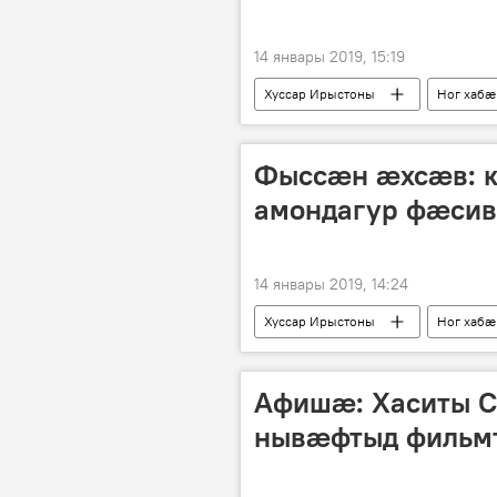
14 январы 2019, 15:19
Хуссар Ирыстоны
Ног хабӕ
Фыссæн æхсæв: 
амондагур фæси
14 январы 2019, 14:24
Хуссар Ирыстоны
Ног хабӕ
Афишæ: Хаситы С
нывæфтыд фильм