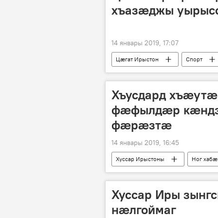
хъазæджы уырысс
14 январы 2019, 17:07
Цӕгат Ирыстон
Спорт
Хъусдард хъæутæ
фæфылдæр кæндз
фæрæзтæ
14 январы 2019, 16:45
Хуссар Ирыстоны
Ног хабӕ
Хуссар Иры зынг
нæлгоймаг