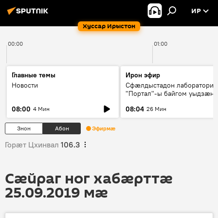
ИР
Хуссар Ирыстон
00:00
01:00
Главные темы
Ирон эфир
Новости
Сфæлдыстадон лаборатори
"Портал"-ы байгом уыдзæн
зындгонд нывгæнæг Гасситы
08:00
08:04
4 Мин
26 Мин
Æхсары куыстыты равдыст
Знон
Абон
Эфирмæ
Горӕт Цхинвал
106.3
Сӕйраг ног хабӕрттӕ
25.09.2019 мӕ