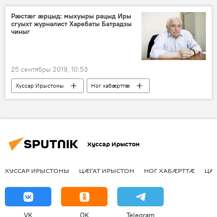
Рӕстӕг ӕрцыд: мыхуыры рацыд Иры
сгуыхт журналист Харебаты Батрадзы
чиныг
25 сентябры 2019, 10:53
Хуссар Ирыстоны
Ног хабӕрттӕ
Хуссар Ирыстон
ХУССАР ИРЫСТОНЫ
ЦӔГАТ ИРЫСТОН
НОГ ХАБӔРТТӔ
ЦА
VK
OK
Telegram