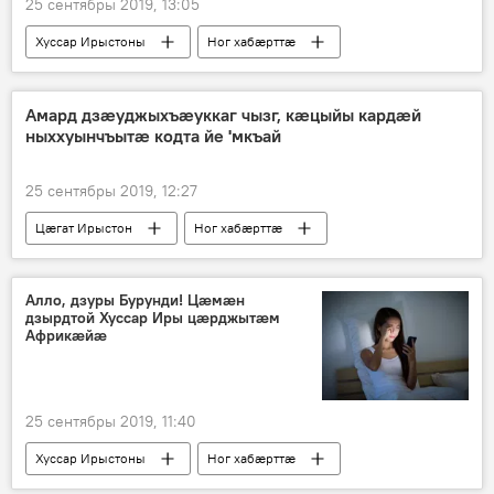
25 сентябры 2019, 13:05
Хуссар Ирыстоны
Ног хабӕрттӕ
Амард дзӕуджыхъӕуккаг чызг, кӕцыйы кардӕй
ныххуынчъытӕ кодта йе 'мкъай
25 сентябры 2019, 12:27
Цӕгат Ирыстон
Ног хабӕрттӕ
Цаутӕ
Алло, дзуры Бурунди! Цӕмӕн
дзырдтой Хуссар Иры цӕрджытӕм
Африкӕйӕ
25 сентябры 2019, 11:40
Хуссар Ирыстоны
Ног хабӕрттӕ