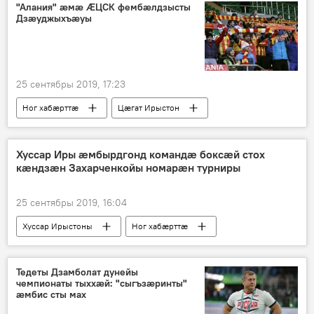
"Алания" æмæ ӔЦСК фембæлдзысты
Дзæуджыхъæуы
25 сентябры 2019, 17:23
Ног хабӕрттӕ
Цӕгат Ирыстон
Спорт
Хуссар Иры æмбырдгонд командæ боксæй стох
кæндзæн Захарченкойы номарæн турниры
25 сентябры 2019, 16:04
Хуссар Ирыстоны
Ног хабӕрттӕ
Дунейы
Спорт
Тедеты Дзамболат дунейы
чемпионаты тыххӕй: "сыгъзæринты"
æмбис сты мах