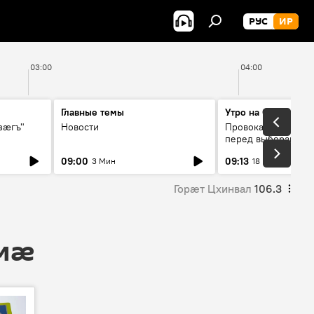
РУС
ИР
03:00
04:00
Главные темы
Утро на Спутнике
зӕгъ"
Новости
Провокации со сто
перед выборами в 
09:00
09:13
3 Мин
18 Мин
Горӕт Цхинвал
106.3
 мӕ