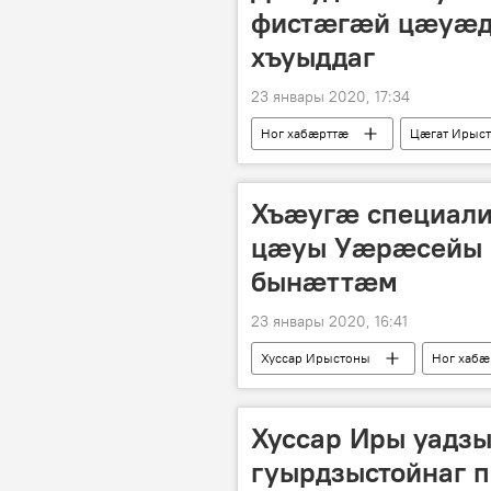
фистæгæй цæуæдж
хъуыддаг
23 январы 2020, 17:34
Ног хабӕрттӕ
Цӕгат Ирыс
Хъæугæ специали
цæуы Уæрæсейы в
бынæттæм
23 январы 2020, 16:41
Хуссар Ирыстоны
Ног хабӕ
Хуссар Иры уадз
гуырдзыстойнаг 