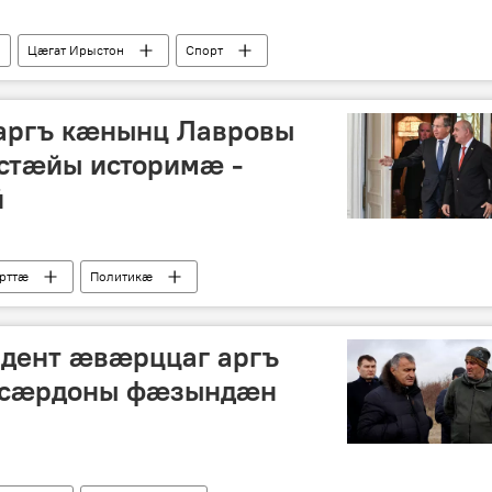
Цӕгат Ирыстон
Спорт
 аргъ кӕнынц Лавровы
стӕйы историмӕ -
й
рттӕ
Политикӕ
идент æвæрццаг аргъ
æхсæрдоны фæзындæн