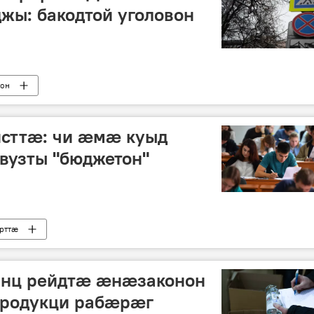
ы: бакодтой уголовон
тон
сттæ: чи æмæ куыд
узты "бюджетон"
рттӕ
ынц рейдтӕ ӕнӕзаконон
продукци рабӕрӕг