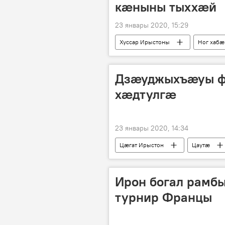
кӕныны тыххӕй
23 январы 2020, 15:29
Хуссар Ирыстоны
Ног хабӕ
Дзӕуджыхъӕуы фе
хӕдтулгӕ
23 январы 2020, 14:34
Цӕгат Ирыстон
Цаутӕ
Ирон богал рамб
турнир Францы