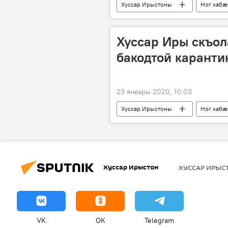
Хуссар Ирыстоны
Ног хабӕ
Хуссар Иры скъо
бакодтой каранти
23 январы 2020, 10:03
Хуссар Ирыстоны
Ног хабӕ
Хуссар Ирыстон
ХУССАР ИРЫ
VK
OK
Telegram