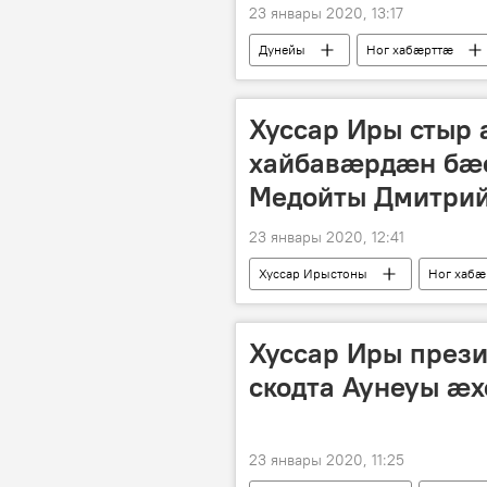
23 январы 2020, 13:17
Дунейы
Ног хабӕрттӕ
Хуссар Иры стыр
хайбавӕрдӕн бӕ
Медойты Дмитри
23 январы 2020, 12:41
Хуссар Ирыстоны
Ног хабӕ
Хуссар Иры през
скодта Аунеуы 
23 январы 2020, 11:25