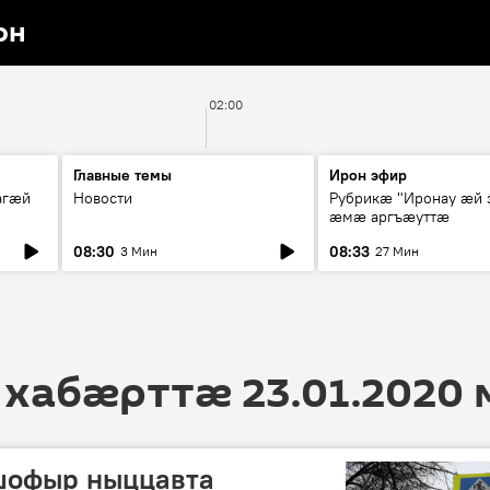
он
02:00
Главные темы
Ирон эфир
агæй
Новости
Рубрикæ "Иронау ӕй 
ӕмӕ аргъӕуттӕ
08:30
08:33
3 Мин
27 Мин
 хабӕрттӕ 23.01.2020
офыр ныццавта