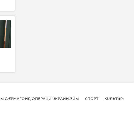
Ы СӔРМАГОНД ОПЕРАЦИ УКРАИНӔЙЫ
СПОРТ
КУЛЬТУРӔ