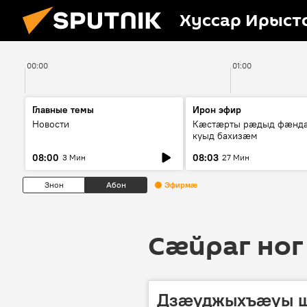
Хуссар Ирыст
00:00
01:00
Главные темы
Ирон эфир
Новости
Кæстæрты рæдыд фæнд
куыд бахизæм
08:00
08:03
3 Мин
27 Мин
Знон
Абон
Эфирмæ
Сӕйраг ног
Дзæуджыхъæуы ш