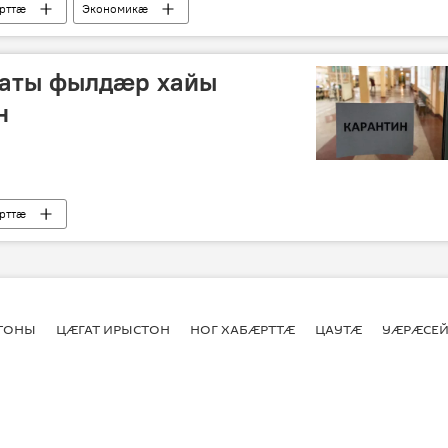
рттӕ
Экономикӕ
латы фылдæр хайы
н
рттӕ
СТОНЫ
ЦӔГАТ ИРЫСТОН
НОГ ХАБӔРТТӔ
ЦАУТӔ
УӔРӔСЕЙ