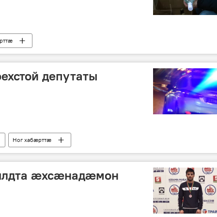
рттӕ
хстой депутаты
Ног хабӕрттӕ
ылдта æхсæнадæмон