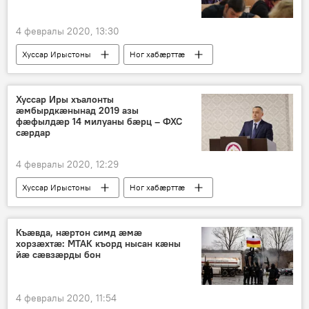
4 февралы 2020, 13:30
Хуссар Ирыстоны
Ног хабӕрттӕ
Хуссар Иры хъалонты
ӕмбырдкӕнынад 2019 азы
фӕфылдӕр 14 милуаны бӕрц – ФХС
сӕрдар
4 февралы 2020, 12:29
Хуссар Ирыстоны
Ног хабӕрттӕ
Къæвда, нæртон симд æмæ
хорзæхтæ: МТАК къорд нысан кæны
йæ сæвзæрды бон
4 февралы 2020, 11:54