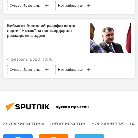
Хуссар Ирыстоны
Ног хабӕрттӕ
Бибылты Анатолий раарфӕ кодта
парти "Ныхас"-ы ног сӕрдарӕн
равзӕрсты фӕдыл
4 февралы 2020, 10:18
Хуссар Ирыстоны
Ног хабӕрттӕ
Хуссар Ирыстон
ХУССАР ИРЫСТОНЫ
ЦӔГАТ ИРЫСТОН
НОГ ХАБӔРТТӔ
ЦА