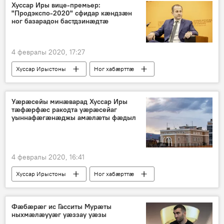
Хуссар Иры вице-премьер:
"Продэкспо-2020" сфидар кӕндзӕн
ног базарадон бастдзинӕдтӕ
4 февралы 2020, 17:27
Хуссар Ирыстоны
Ног хабӕрттӕ
Уӕрӕсейы минӕварад Хуссар Иры
тӕфӕрфӕс ракодта уӕрӕсейаг
уыннафӕгӕнӕджы амӕлӕты фӕдыл
4 февралы 2020, 16:41
Хуссар Ирыстоны
Ног хабӕрттӕ
Фӕбӕрӕг ис Гасситы Мурӕты
ныхмӕлӕууӕг уӕззау уӕзы