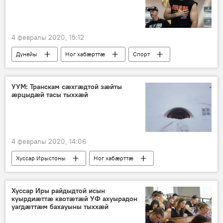
4 февралы 2020, 15:12
Дунейы
Ног хабӕрттӕ
Спорт
УУМ: Транскам сӕхгӕдтой зӕйты
ӕрцыдӕй тасы тыххӕй
4 февралы 2020, 14:06
Хуссар Ирыстоны
Ног хабӕрттӕ
Хуссар Иры райдыдтой исын
куырдиӕттӕ квотӕтӕй УФ ахуырадон
уагдӕттӕм бахауыны тыххӕй