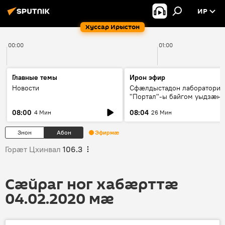
ИР
Хуссар Ирыстон
00:00
01:00
Главные темы
Ирон эфир
Новости
Сфæлдыстадон лаборатори
"Портал"-ы байгом уыдзæн
зындгонд нывгæнæг Гасситы
08:00
08:04
4 Мин
26 Мин
Æхсары куыстыты равдыст
Знон
Абон
Эфирмæ
Горӕт Цхинвал
106.3
Сӕйраг ног хабӕрттӕ
04.02.2020 мӕ