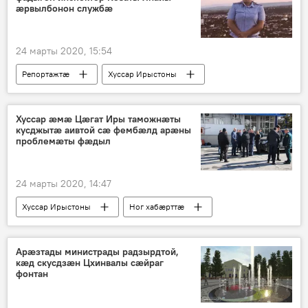
æрвылбонон службæ
24 марты 2020, 15:54
Репортажтӕ
Хуссар Ирыстоны
Хуссар æмæ Цæгат Иры таможнæты
кусджытæ аивтой сæ фембæлд арæны
проблемæты фæдыл
24 марты 2020, 14:47
Хуссар Ирыстоны
Ног хабӕрттӕ
Политикӕ
Арæзтады министрады радзырдтой,
кæд скусдзæн Цхинвалы сæйраг
фонтан