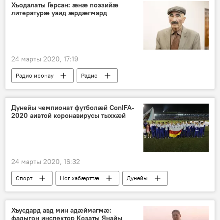
Хъодалаты Герсан: æнæ поэзийæ
литературæ уаид æрдæгмард
24 марты 2020, 17:19
Радио иронау
Радио
Дунейы чемпионат футболӕй ConIFA-
2020 аивтой коронавирусы тыххӕй
24 марты 2020, 16:32
Спорт
Ног хабӕрттӕ
Дунейы
Хуссар Ирыстоны
Хъусдард авд мин адæймагмæ:
фадыгон инспектор Козаты Янайы