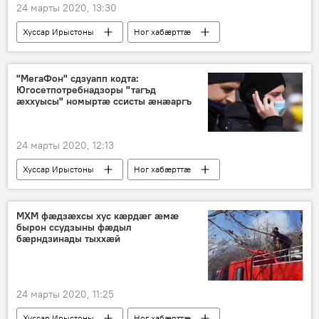
24 марты 2020, 13:30
Хуссар Ирыстоны
Ног хабӕрттӕ
"МегаФон" сдзуапп кодта:
Югосетпотребнадзоры "тагъд
ӕххуысы" номыртӕ ссисты ӕнӕаргъ
24 марты 2020, 12:13
Хуссар Ирыстоны
Ног хабӕрттӕ
МХМ фӕдзӕхсы хус кӕрдӕг ӕмӕ
бырон ссудзыны фӕдыл
бӕрндзинады тыххӕй
24 марты 2020, 11:25
Хуссар Ирыстоны
Ног хабӕрттӕ