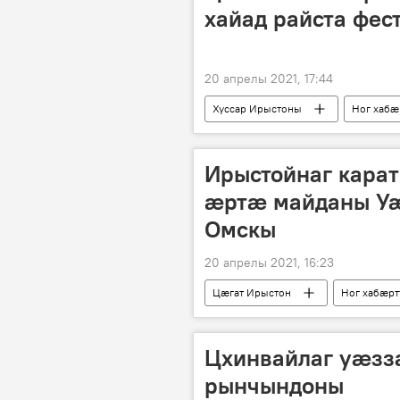
хайад райста фе
20 апрелы 2021, 17:44
Хуссар Ирыстоны
Ног хабӕ
Ирыстойнаг кара
ӕртӕ майданы У
Омскы
20 апрелы 2021, 16:23
Цӕгат Ирыстон
Ног хабӕр
Цхинвайлаг уæзз
рынчындоны