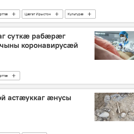
рттӕ
Цӕгат Ирыстон
Культурӕ
аг суткӕ рабӕрӕг
ынчыны коронавирусӕй
рттӕ
ой астӕуккаг ӕнусы