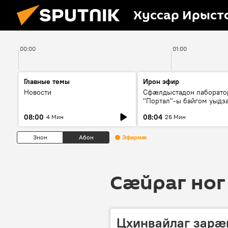
Хуссар Ирыст
00:00
01:00
Главные темы
Ирон эфир
Новости
Сфæлдыстадон лаборато
"Портал"-ы байгом уыдз
зындгонд нывгæнæг Гасс
08:00
08:04
4 Мин
26 Мин
Æхсары куыстыты равды
Знон
Абон
Эфирмæ
Сӕйраг ног
Цхинвайлаг зарӕ