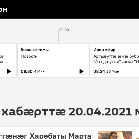
он
02:00
Главные темы
Ирон эфир
ри
Новости
Аргъæуттæ æмæ руб
æн
"Æгъдæуттæ" æмæ "И
иты
зæгъ"
08:30
08:34
4 Мин
26 Мин
ст
 хабӕрттӕ 20.04.2021
ггӕнӕг Харебаты Марта