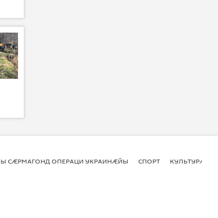
Ы СӔРМАГОНД ОПЕРАЦИ УКРАИНӔЙЫ
СПОРТ
КУЛЬТУРӔ