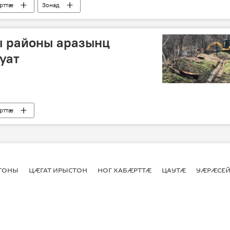
рттӕ
Зонад
ы районы аразынц
уат
рттӕ
СТОНЫ
ЦӔГАТ ИРЫСТОН
НОГ ХАБӔРТТӔ
ЦАУТӔ
УӔРӔСЕЙ