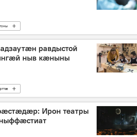
тоны
ладзаутӕн равдыстой
нгӕй ныв кӕныны
рттӕ
æстæдæр: Ирон театры
 ныффæстиат