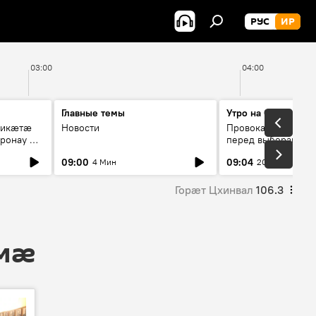
РУС
ИР
03:00
04:00
Главные темы
Утро на Спутнике
рикæтæ
Новости
Провокации со сто
ронау æй
перед выборами в Г
09:00
09:04
4 Мин
20 Мин
Горӕт Цхинвал
106.3
 мӕ