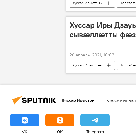
Хуссар Ирыстоны
Ног хабӕ
Хуссар Иры Дзау
сывӕллӕтты фӕз
20 апрелы 2021, 10:03
Хуссар Ирыстоны
Ног хабӕ
Хуссар Ирыстон
ХУССАР ИРЫ
VK
OK
Telegram