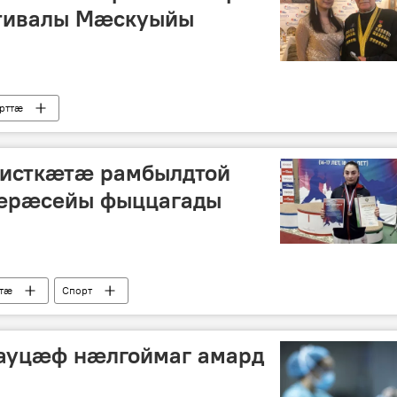
стивалы Мӕскуыйы
рттӕ
тисткӕтӕ рамбылдтой
ӕрӕсейы фыццагады
ттӕ
Спорт
ауцæф нæлгоймаг амард