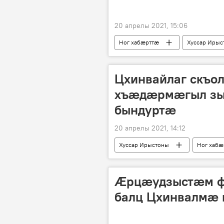
20 апрелы 2021, 15:06
Ног хабӕрттӕ
Хуссар Ирыс
Цхинвайлаг скъо
хъӕдӕрмӕгыл зы
бындуртӕ
20 апрелы 2021, 14:12
Хуссар Ирыстоны
Ног хабӕ
Æрцæудзыстæм ф
балц Цхинвалмæ