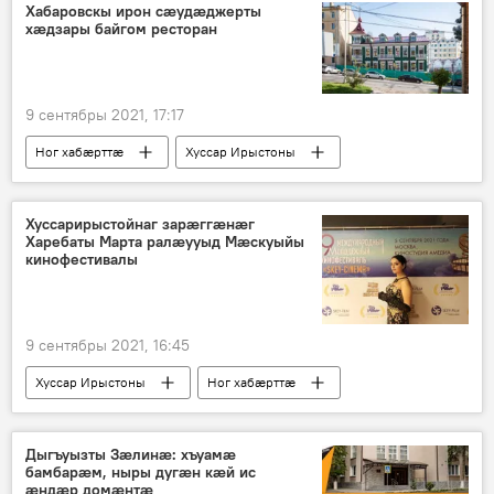
Хабаровскы ирон сæудæджерты
хæдзары байгом ресторан
9 сентябры 2021, 17:17
Ног хабӕрттӕ
Хуссар Ирыстоны
Хуссарирыстойнаг зарæггæнæг
Харебаты Марта ралæууыд Мæскуыйы
кинофестивалы
9 сентябры 2021, 16:45
Хуссар Ирыстоны
Ног хабӕрттӕ
Культурӕ
Дыгъуызты Зӕлинӕ: хъуамæ
бамбарæм, ныры дугæн кæй ис
æндæр домæнтæ