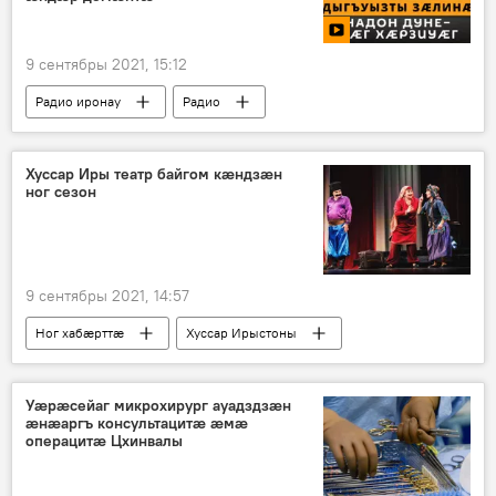
9 сентябры 2021, 15:12
Радио иронау
Радио
Хуссар Иры театр байгом кӕндзӕн
ног сезон
9 сентябры 2021, 14:57
Ног хабӕрттӕ
Хуссар Ирыстоны
Культурӕ
Уӕрӕсейаг микрохирург ауадздзӕн
ӕнӕаргъ консультацитӕ ӕмӕ
операцитӕ Цхинвалы