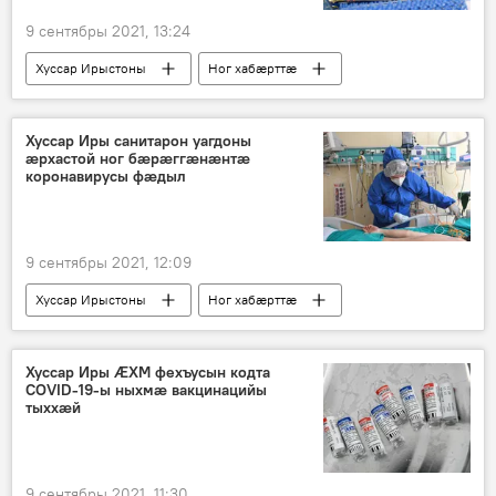
9 сентябры 2021, 13:24
Хуссар Ирыстоны
Ног хабӕрттӕ
Хуссар Иры санитарон уагдоны
ӕрхастой ног бӕрӕггӕнӕнтӕ
коронавирусы фӕдыл
9 сентябры 2021, 12:09
Хуссар Ирыстоны
Ног хабӕрттӕ
Хуссар Иры ӔХМ фехъусын кодта
COVID-19-ы ныхмӕ вакцинацийы
тыххӕй
9 сентябры 2021, 11:30