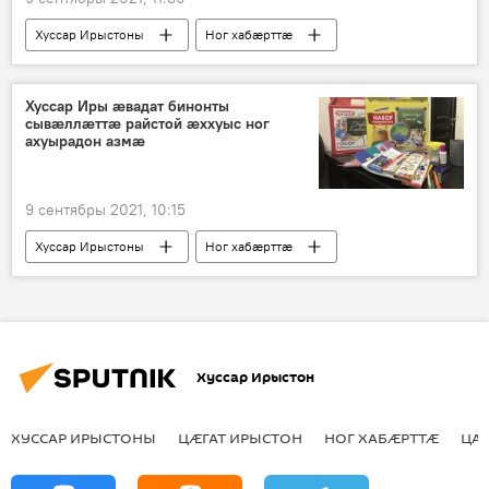
Хуссар Ирыстоны
Ног хабӕрттӕ
Хуссар Иры ӕвадат бинонты
сывӕллӕттӕ райстой ӕххуыс ног
ахуырадон азмӕ
9 сентябры 2021, 10:15
Хуссар Ирыстоны
Ног хабӕрттӕ
Хуссар Ирыстон
ХУССАР ИРЫСТОНЫ
ЦӔГАТ ИРЫСТОН
НОГ ХАБӔРТТӔ
ЦА