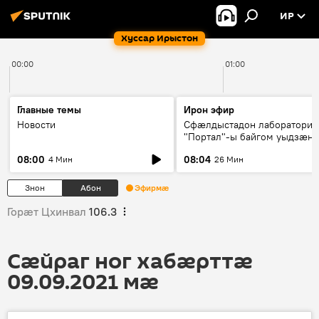
ИР
Хуссар Ирыстон
00:00
01:00
Главные темы
Ирон эфир
Новости
Сфæлдыстадон лаборатори
"Портал"-ы байгом уыдзæн
зындгонд нывгæнæг Гасситы
08:00
08:04
4 Мин
26 Мин
Æхсары куыстыты равдыст
Знон
Абон
Эфирмæ
Горӕт Цхинвал
106.3
Сӕйраг ног хабӕрттӕ
09.09.2021 мӕ