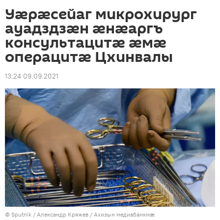
Уӕрӕсейаг микрохирург
ауадздзӕн ӕнӕаргъ
консультацитӕ ӕмӕ
операцитӕ Цхинвалы
13:24 09.09.2021
© Sputnik / Александр Кряжев
/
Ахизын медиабанкмæ