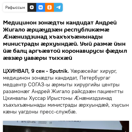
Рафыссын
Медицинон зонӕдты кандидат Андрей
Жигало ӕрцӕудзӕн республикӕмӕ
Ӕнӕниздзинад хъахъхъӕнынады
министрады ӕрхуындӕй. Уый размӕ йын
йӕ балц аргъӕвтой коронавирусы фӕдыл
ӕвзӕр уавӕры тыххӕй
ЦХИНВАЛ, 9 сен - Sputnik.
Уӕрӕсейаг хирург,
медицинон зонӕдты кандидат, Петербургаг
медцентр СОГАЗ-ы ӕрмыты хирургийы центры
разамонӕг Андрей Жигало райсдзӕн пациентты
Цхинвалы Хуссар Ирыстоны Ӕнӕниздзинад
хъахъхъӕнынады министрады ӕрхуындӕй, хъусын
кӕны уагдоны пресс-службӕ.