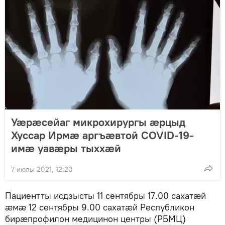
Уӕрӕсейаг микрохирургы ӕрцыд
Хуссар Ирмӕ аргъӕвтой COVID-19-
имӕ уавӕры тыххӕй
7 июлы 2021, 12:20
Пациентты исдзысты 11 сентябры 17.00 сахатӕй
ӕмӕ 12 сентябры 9.00 сахатӕй Республикон
бирӕпрофилон медицинон центры (РБМЦ)