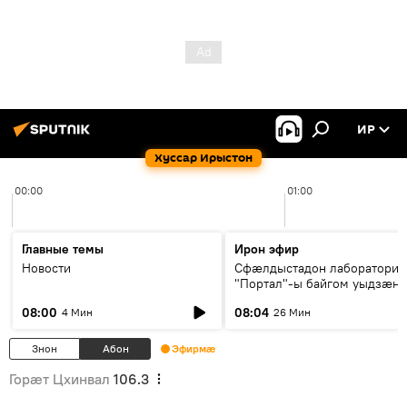
ИР
Хуссар Ирыстон
00:00
01:00
Главные темы
Ирон эфир
Новости
Сфæлдыстадон лаборатори
"Портал"-ы байгом уыдзæн
зындгонд нывгæнæг Гасситы
08:00
08:04
4 Мин
26 Мин
Æхсары куыстыты равдыст
Знон
Абон
Эфирмæ
Горӕт Цхинвал
106.3