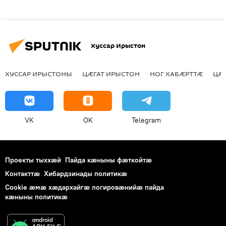
Хуссар Ирыстон
ХУССАР ИРЫСТОНЫ
ЦӔГАТ ИРЫСТОН
НОГ ХАБӔРТТӔ
ЦА
VK
OK
Telegram
Проекты тыххӕй
Пайда кӕныны фӕткойтӕ
Контакттӕ
Хибардзинады политикæ
Cookie æмæ хæдархайгæ логировæнийæ пайда
кæныны политикæ