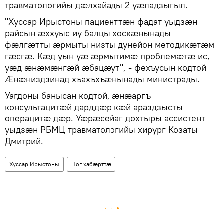
травматологийы дӕлхайады 2 уӕладзыгыл.
"Хуссар Ирыстоны пациенттӕн фадат уыдзӕн
райсын ӕххуыс иу балцы хоскӕнынады
фӕлгӕтты ӕрмыты низты дунейон методикӕтӕм
гӕсгӕ. Кӕд уын уӕ ӕрмытимӕ проблемӕтӕ ис,
уӕд ӕнӕмӕнгӕй ӕбацӕут", - фехъусын кодтой
Ӕнӕниздзинад хъахъхъӕнынады министрады.
Уагдоны банысан кодтой, ӕнӕаргъ
консультацитӕй дарддӕр кӕй араздзысты
операцитӕ дӕр. Уӕрӕсейаг дохтыры ассистент
уыдзӕн РБМЦ травматологийы хирург Козаты
Дмитрий.
Хуссар Ирыстоны
Ног хабӕрттӕ