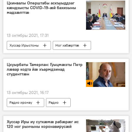
Цхинвалы Оперштабы аскъуыддзаг
кæндзысты COVID-19-æй бахизыны
мадзæлттæ
13 октябры 2021, 17:31
Хуссар Ирыстоны
Ног хабӕрттӕ
Цхуырбаты Тамерлан: Гуыцмӕзты Петр
лӕвар кодта йӕ хъармдзинад
студенттӕн
13 октябры 2021, 16:17
Радио иронау
Радио
Хуссар Иры иу суткӕмӕ рабӕрӕг ис
120 ног рынчыны коронавирусӕй