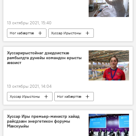
13 октябры 2021, 15:40
Ног хабӕрттӕ
Хуссар Ирыстоны
Хуссарирыстойнаг дзюдоисткӕ
рамбылдта дунейы командон ерысты
ӕвзист
13 октябры 2021, 14:04
Хуссар Ирыстоны
Ног хабӕрттӕ
Спорт
Хуссар Иры премьер-министр хайад
райсдзӕн энергетикон форумы
Мӕскуыйы