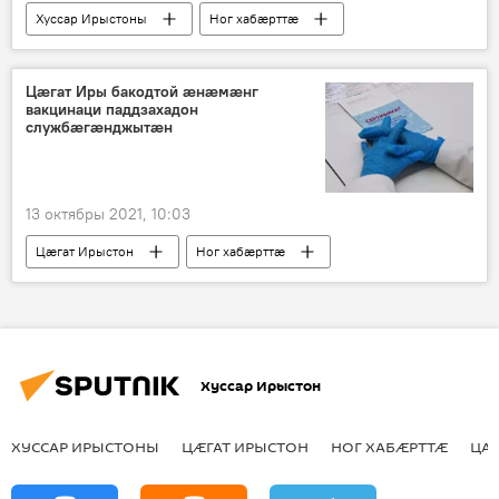
Хуссар Ирыстоны
Ног хабӕрттӕ
Цӕгат Иры бакодтой ӕнӕмӕнг
вакцинаци паддзахадон
службӕгӕнджытӕн
13 октябры 2021, 10:03
Цӕгат Ирыстон
Ног хабӕрттӕ
Хуссар Ирыстон
ХУССАР ИРЫСТОНЫ
ЦӔГАТ ИРЫСТОН
НОГ ХАБӔРТТӔ
ЦА