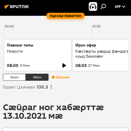
ИР
Хуссар Ирыстон
00:00
01:00
Главные темы
Ирон эфир
Новости
Кæстæрты рæдыд фæндагæ
куыд бахизæм
08:00
08:03
3 Мин
27 Мин
Знон
Абон
Эфирмæ
Горӕт Цхинвал
106.3
Сӕйраг ног хабӕрттӕ
13.10.2021 мӕ