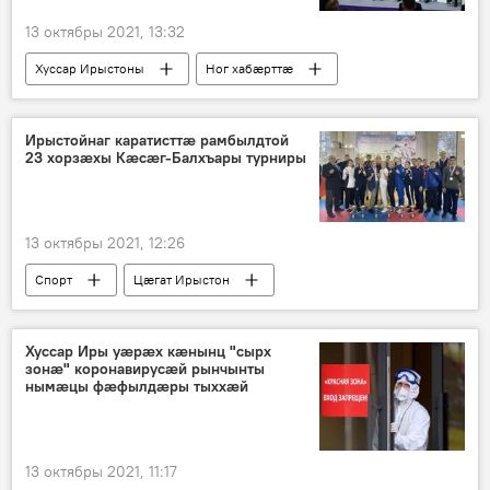
13 октябры 2021, 13:32
Хуссар Ирыстоны
Ног хабӕрттӕ
Ирыстойнаг каратисттӕ рамбылдтой
23 хорзӕхы Кӕсӕг-Балхъары турниры
13 октябры 2021, 12:26
Спорт
Цӕгат Ирыстон
Ног хабӕрттӕ
Хуссар Иры уӕрӕх кӕнынц "сырх
зонӕ" коронавирусӕй рынчынты
нымӕцы фӕфылдӕры тыххӕй
13 октябры 2021, 11:17