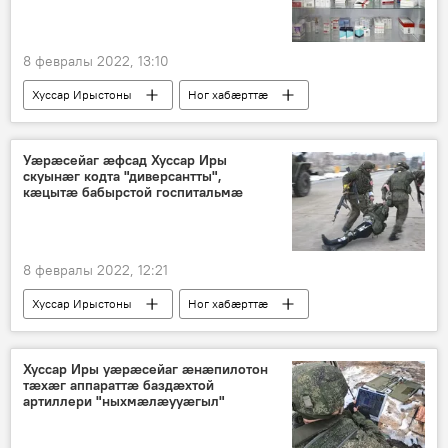
8 февралы 2022, 13:10
Хуссар Ирыстоны
Ног хабӕрттӕ
Уӕрӕсейаг ӕфсад Хуссар Иры
скуынӕг кодта "диверсантты",
кӕцытӕ бабырстой госпитальмӕ
8 февралы 2022, 12:21
Хуссар Ирыстоны
Ног хабӕрттӕ
Хуссар Иры уӕрӕсейаг ӕнӕпилотон
тӕхӕг аппараттӕ баздӕхтой
артиллери "ныхмӕлӕууӕгыл"