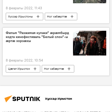
8 февралы 2022, 11:43
Хуссар Ирыстоны
Ног хабӕрттӕ
Фильм "Разжимая кулаки" ӕрӕмбырд
кодта кинофестиваль "Белый слон"-ы
ӕртӕ хорзӕхы
8 февралы 2022, 10:54
Цӕгат Ирыстон
Ног хабӕрттӕ
Культурӕ
Хуссар Ирыстон