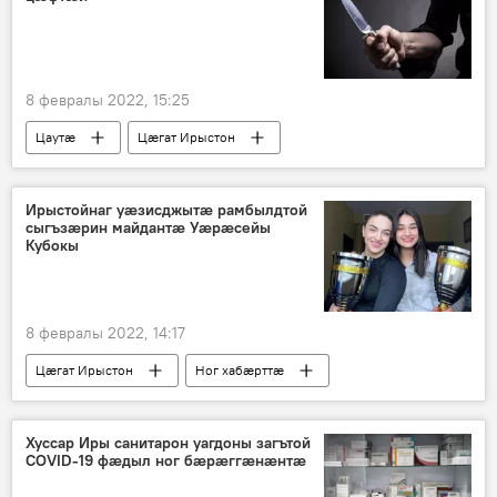
8 февралы 2022, 15:25
Цаутӕ
Цӕгат Ирыстон
Ног хабӕрттӕ
Ирыстойнаг уӕзисджытӕ рамбылдтой
сыгъзӕрин майдантӕ Уӕрӕсейы
Кубокы
8 февралы 2022, 14:17
Цӕгат Ирыстон
Ног хабӕрттӕ
Спорт
Хуссар Иры санитарон уагдоны загътой
COVID-19 фӕдыл ног бӕрӕггӕнӕнтӕ