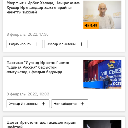
Мӕргъиты Ирбег Халаца, Цанцах æмæ
Хуссар Иры æндæр хæхты ирайнаг
нæмтты тыххæй
5:49
8 февралы 2022, 17:36
Радио иронау
Хуссар Ирыстоны
Партитӕ "Иугонд Ирыстон" ӕмӕ
"Единая Россия" бафыстой
ӕмгуыстады фӕдыл бадзырд
8 февралы 2022, 16:03
Хуссар Ирыстоны
Ног хабӕрттӕ
Политикӕ
Уӕрӕсейы
Цӕгат Ирыстоны цӕл ахицӕн карды
цӕфтӕй