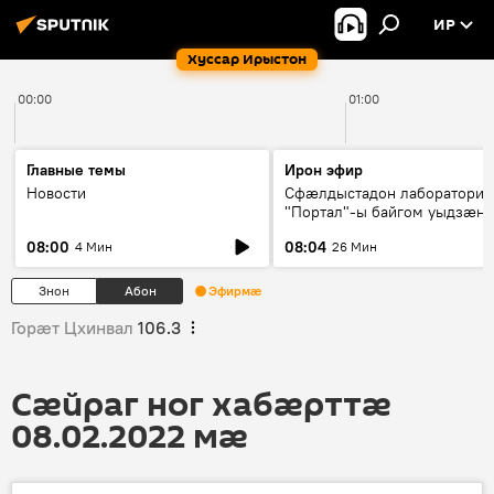
ИР
Хуссар Ирыстон
00:00
01:00
Главные темы
Ирон эфир
Новости
Сфæлдыстадон лаборатори
"Портал"-ы байгом уыдзæн
зындгонд нывгæнæг Гасситы
08:00
08:04
4 Мин
26 Мин
Æхсары куыстыты равдыст
Знон
Абон
Эфирмæ
Горӕт Цхинвал
106.3
Сӕйраг ног хабӕрттӕ
08.02.2022 мӕ