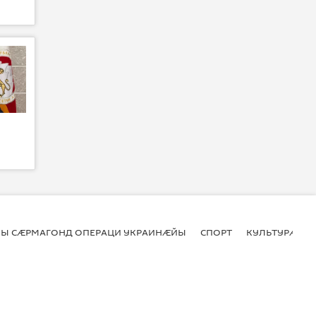
Ы СӔРМАГОНД ОПЕРАЦИ УКРАИНӔЙЫ
СПОРТ
КУЛЬТУРӔ