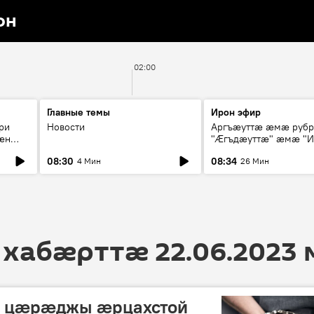
он
02:00
Главные темы
Ирон эфир
ри
Новости
Аргъæуттæ æмæ руб
æн
"Æгъдæуттæ" æмæ "И
иты
зæгъ"
08:30
08:34
4 Мин
26 Мин
ст
 хабӕрттӕ 22.06.2023
г цæрæджы æрцахстой