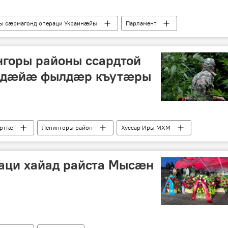
ы сӕрмагонд операци Украинӕйы
Парламент
нгоры районы ссардтой
æдæйæ фылдæр къутæры
рттӕ
Ленингоры район
Хуссар Иры МХМ
гаци хайад райста Мысæн