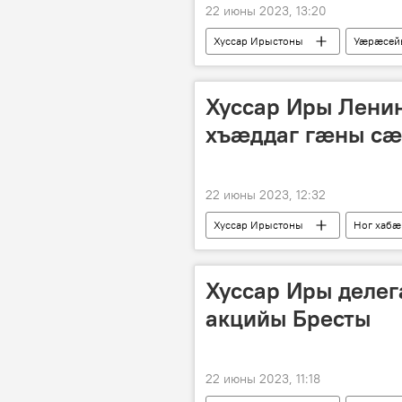
22 июны 2023, 13:20
Хуссар Ирыстоны
Уӕрӕсей
Ног хабӕрттӕ
Хуссар Иры Лени
хъæддаг гæны с
22 июны 2023, 12:32
Хуссар Ирыстоны
Ног хабӕ
Хуссар Иры деле
акцийы Бресты
22 июны 2023, 11:18