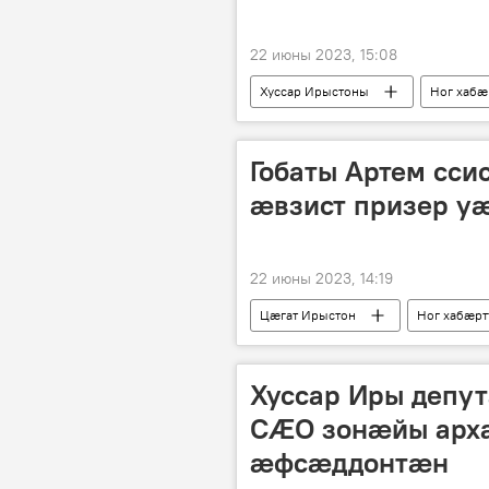
22 июны 2023, 15:08
Хуссар Ирыстоны
Ног хабӕ
Гобаты Артем сс
æвзист призер у
22 июны 2023, 14:19
Цӕгат Ирыстон
Ног хабӕр
Хуссар Иры депу
СÆО зонæйы арх
æфсæддонтæн