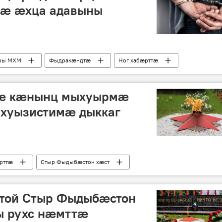
йæ æхца адавыны
Иры МХМ
Фыдракӕндтӕ
Ног хабӕрттӕ
тӕ кӕнынц мыхуырмӕ
хуызистимӕ дыккаг
рттӕ
Стыр Фыдыбæстон хæст
дтой Стыр Фыдыбæстон
ы рухс нæмттæ