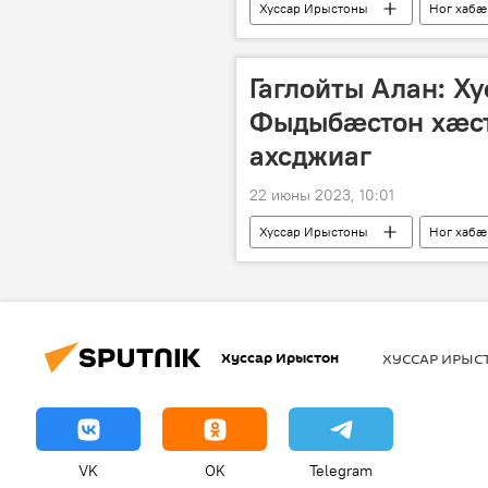
Хуссар Ирыстоны
Ног хабӕ
Гаглойты Алан: Х
Фыдыбæстон хæст
ахсджиаг
22 июны 2023, 10:01
Хуссар Ирыстоны
Ног хабӕ
Хуссар Ирыстон
ХУССАР ИРЫ
VK
OK
Telegram