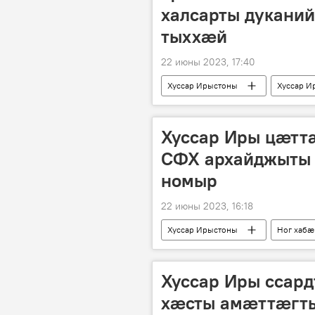
халсарты дукани
тыххæй
22 июны 2023, 17:40
Хуссар Ирыстоны
Хуссар 
Хуссар Иры цӕт
СФХ архайджыты 
номыр
22 июны 2023, 16:18
Хуссар Ирыстоны
Ног хабӕ
Хуссар Иры ссар
хæсты амæттæгт