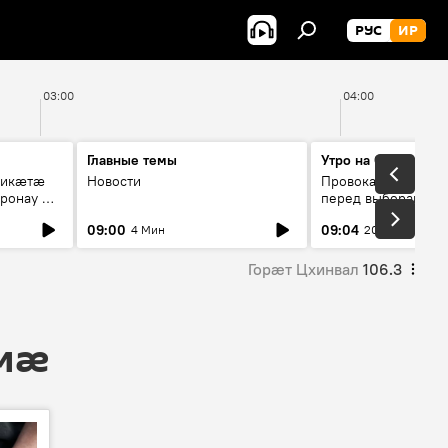
РУС
ИР
03:00
04:00
Главные темы
Утро на Спутнике
рикæтæ
Новости
Провокации со сто
ронау æй
перед выборами в Г
09:00
09:04
4 Мин
20 Мин
Горӕт Цхинвал
106.3
 мӕ