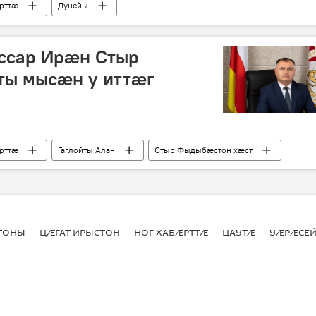
рттӕ
Дунейы
уссар Ирæн Стыр
ы мысæн у иттæг
рттӕ
Гаглойты Алан
Стыр Фыдыбæстон хæст
СТОНЫ
ЦӔГАТ ИРЫСТОН
НОГ ХАБӔРТТӔ
ЦАУТӔ
УӔРӔСЕЙ