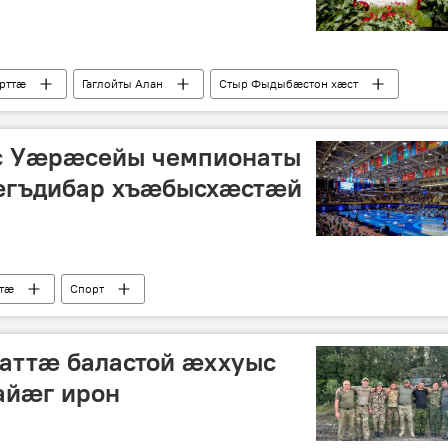
рттӕ
Гаглойты Алан
Стыр Фыдыбæстон хæст
ис Уæрæсейы чемпионаты
æгъдибар хъæбысхæстæй
ттӕ
Спорт
таттæ баластой æххуыс
айæг ирон