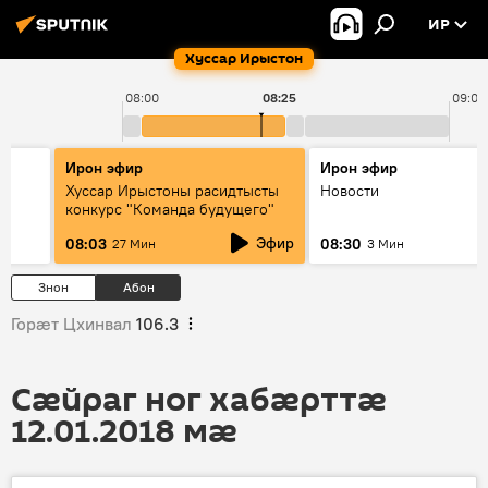
ИР
Хуссар Ирыстон
08:00
08:25
09:00
Ирон эфир
Ирон эфир
Хуссар Ирыстоны расидтысты
Новости
конкурс "Команда будущего"
Эфир
08:03
08:30
27 Мин
3 Мин
Знон
Абон
Горӕт Цхинвал
106.3
Сӕйраг ног хабӕрттӕ
12.01.2018 мӕ