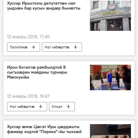
Хуссар Ирыстоны депутаттæн нал
уыдзæн бар кусын æндæр бынæтты
12 январы 2018, 17:40
Политикӕ
Ног хабӕрттӕ
Хуссар Ирыстоны
Ирон богалтæ рамбылдтой 8
сыгъзæрин майданы турниры
Мæскуыйы
12 январы 2018, 16:47
Ног хабӕрттӕ
Спорт
Хуссар æмæ Цæгат Иры цæрджыты
фæивар кодтой "Лирика"-йы тыххæй