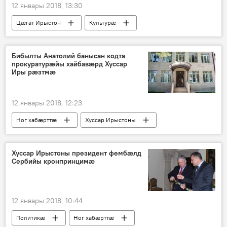
12 январы 2018, 13:30
Цӕгат Ирыстон
Культурӕ
Бибылты Анатолий банысан кодта
прокуратурæйы хайбавæрд Хуссар
Иры рæзтмæ
12 январы 2018, 12:23
Ног хабӕрттӕ
Хуссар Ирыстоны
Хуссар Ирыстоны президент фембæлд
Сербийы кронпринцимæ
12 январы 2018, 10:44
Политикӕ
Ног хабӕрттӕ