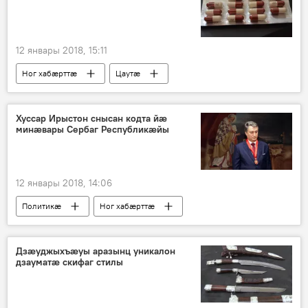
12 январы 2018, 15:11
Ног хабӕрттӕ
Цаутӕ
Хуссар Ирыстоны
Хуссар Ирыстон снысан кодта йæ
минæвары Сербаг Республикæйы
12 январы 2018, 14:06
Политикӕ
Ног хабӕрттӕ
Хуссар Ирыстоны
Дзæуджыхъæуы аразынц уникалон
дзауматæ скифаг стилы