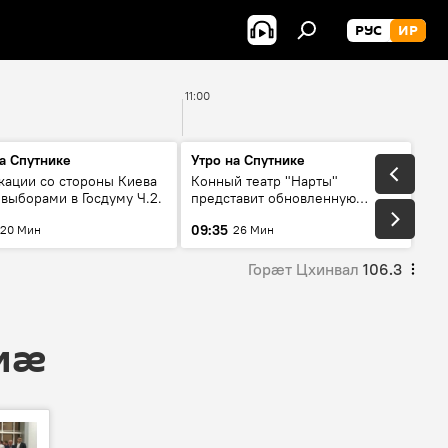
РУС
ИР
11:00
а Спутнике
Утро на Спутнике
кации со стороны Киева
Конный театр "Нарты"
выборами в Госдуму Ч.2.
представит обновленную
концертную программу
09:35
20 Мин
26 Мин
"Легенды возвращаются"
Горӕт Цхинвал
106.3
 мӕ