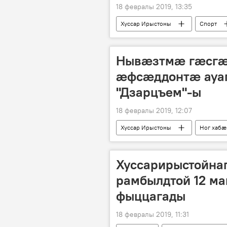
18 февралы 2019, 13:35
Хуссар Ирыстоны
Спорт
Нывӕзтмӕ гӕсгӕ:
ӕфсӕддонтӕ ауаг
"Дзарцъем"-ы
18 февралы 2019, 12:07
Хуссар Ирыстоны
Ног хабӕ
Хуссарирыстойна
рамбылдтой 12 м
фыццагады
18 февралы 2019, 11:31