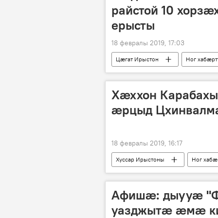
райстой 10 хорзӕ
ерысты
18 февралы 2019, 17:03
Цӕгат Ирыстон
Ног хабӕр
Хӕххон Карабах
ӕрцыд Цхинвалм
18 февралы 2019, 16:17
Хуссар Ирыстоны
Ног хабӕ
Афишæ: дыууӕ "
уазджытӕ ӕмӕ к