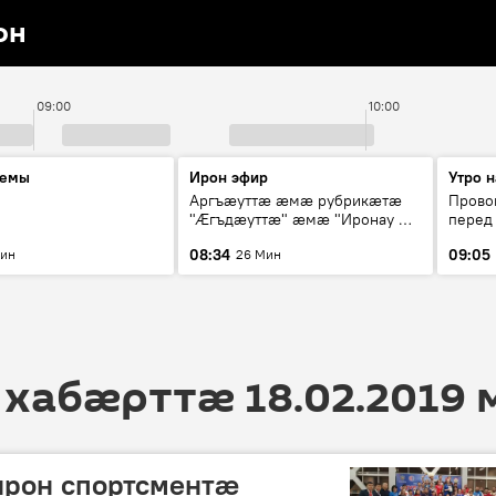
он
09:00
10:00
темы
Ирон эфир
Утро н
Аргъæуттæ æмæ рубрикæтæ
Прово
"Æгъдæуттæ" æмæ "Иронау æй
перед 
зæгъ"
08:34
09:05
Мин
26 Мин
 хабӕрттӕ 18.02.2019
ирон спортсментӕ