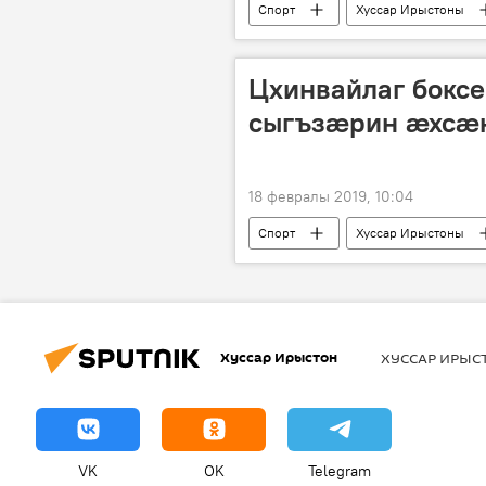
Спорт
Хуссар Ирыстоны
Цхинвайлаг бокс
сыгъзӕрин ӕхсӕ
18 февралы 2019, 10:04
Спорт
Хуссар Ирыстоны
Хуссар Ирыстон
ХУССАР ИРЫ
VK
OK
Telegram