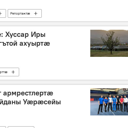
Репортажтӕ
 Хуссар Иры
ътой ахуыртӕ
рттӕ
г армрестлертӕ
айданы Уӕрӕсейы