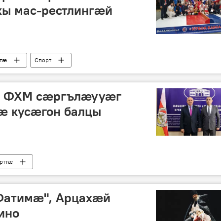
хы мас-рестлингæй
ттӕ
Спорт
ы ФХМ сӕргълӕууӕг
ӕ кусӕгон балцы
рттӕ
Фатимӕ", Арцахӕй
ино