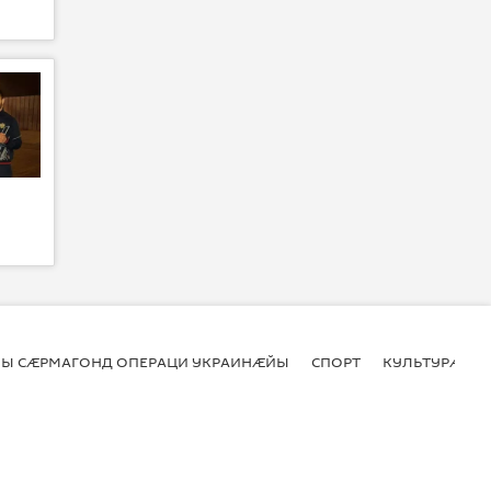
Ы СӔРМАГОНД ОПЕРАЦИ УКРАИНӔЙЫ
СПОРТ
КУЛЬТУРӔ