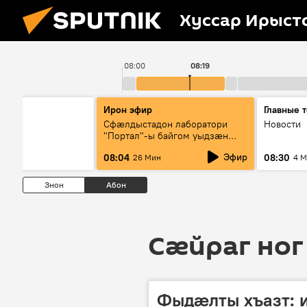
Хуссар Ирыст
08:00
08:19
ы
Ирон эфир
Главные 
Сфæлдыстадон лаборатори
Новости
"Портал"-ы байгом уыдзæн
зындгонд нывгæнæг Гасситы
Эфир
08:04
08:30
26 Мин
4 
Æхсары куыстыты равдыст
Знон
Абон
Сӕйраг ног
Фыдӕлты хъазт: 