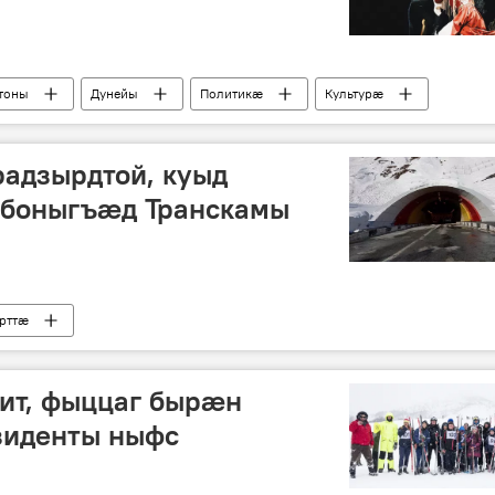
тоны
Дунейы
Политикӕ
Культурӕ
радзырдтой, куыд
боныгъӕд Транскамы
рттӕ
ит, фыццаг бырӕн
зиденты ныфс