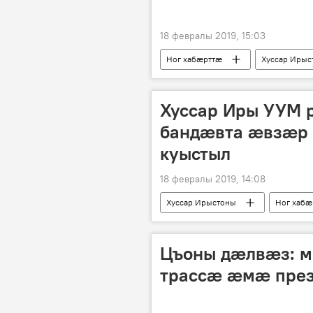
18 февралы 2019, 15:03
Ног хабӕрттӕ
Хуссар Ирыс
Хуссар Иры УУМ 
бандӕвта ӕвзӕр 
куыстыл
18 февралы 2019, 14:08
Хуссар Ирыстоны
Ног хабӕ
Цъоны дӕлвӕз: м
трассӕ ӕмӕ пре