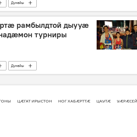
Дунейы
ертӕ рамбылдтой дыууӕ
надӕмон турниры
Дунейы
СТОНЫ
ЦӔГАТ ИРЫСТОН
НОГ ХАБӔРТТӔ
ЦАУТӔ
УӔРӔСЕЙ