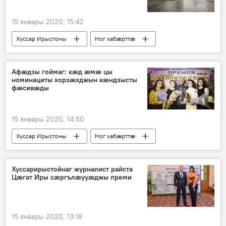
15 январы 2020, 15:42
Хуссар Ирыстоны
Ног хабӕрттӕ
Афæдзы гоймаг: кæд æмæ цы
номинациты хорзæхджын кæндзысты
фæсивæды
15 январы 2020, 14:50
Хуссар Ирыстоны
Ног хабӕрттӕ
Культурӕ
Хуссарирыстойнаг журналист райста
Цæгат Иры сæргълæууæджы преми
15 январы 2020, 13:18