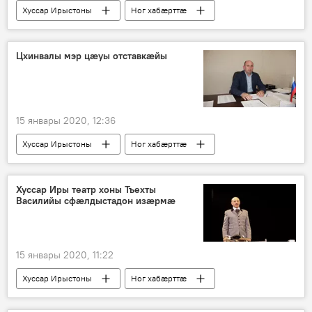
Хуссар Ирыстоны
Ног хабӕрттӕ
Цӕгат Ирыстон
Цхинвалы мэр цæуы отставкæйы
15 январы 2020, 12:36
Хуссар Ирыстоны
Ног хабӕрттӕ
Политикӕ
Хуссар Иры театр хоны Тъехты
Василийы сфæлдыстадон изæрмæ
15 январы 2020, 11:22
Хуссар Ирыстоны
Ног хабӕрттӕ
Культурӕ