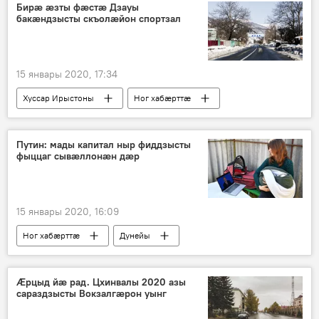
Бирæ æзты фæстæ Дзауы
бакæндзысты скъолæйон спортзал
15 январы 2020, 17:34
Хуссар Ирыстоны
Ног хабӕрттӕ
Путин: мады капитал ныр фиддзысты
фыццаг сывæллонæн дæр
15 январы 2020, 16:09
Ног хабӕрттӕ
Дунейы
Æрцыд йæ рад. Цхинвалы 2020 азы
сараздзысты Вокзалгæрон уынг