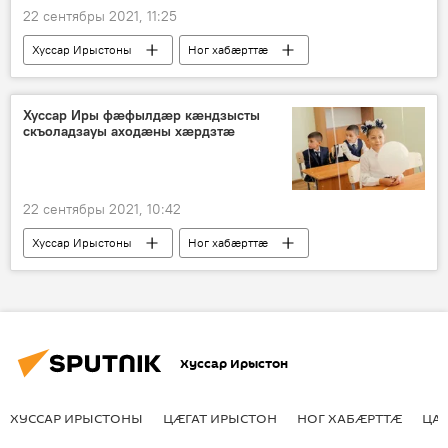
22 сентябры 2021, 11:25
Хуссар Ирыстоны
Ног хабӕрттӕ
Хуссар Иры фӕфылдӕр кӕндзысты
скъоладзауы аходӕны хӕрдзтӕ
22 сентябры 2021, 10:42
Хуссар Ирыстоны
Ног хабӕрттӕ
Хуссар Ирыстон
ХУССАР ИРЫСТОНЫ
ЦӔГАТ ИРЫСТОН
НОГ ХАБӔРТТӔ
ЦА