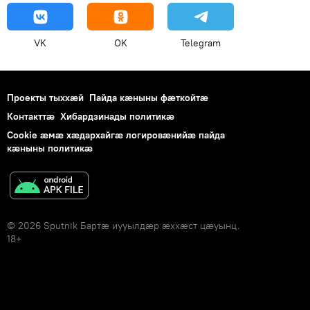
VK
OK
Telegram
Проекты тыххӕй
Пайда кӕныны фӕткойтӕ
Контакттӕ
Хибардзинады политикæ
Cookie æмæ хæдархайгæ логировæнийæ пайда
кæныны политикæ
© 2026 Sputnik Бартӕ иууылдӕр ӕххӕст цӕуынц.
18+