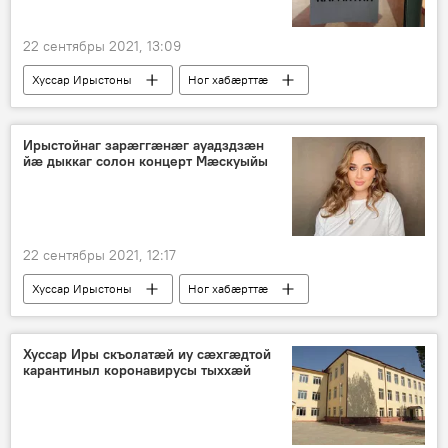
22 сентябры 2021, 13:09
Хуссар Ирыстоны
Ног хабӕрттӕ
Ирыстойнаг зарӕггӕнӕг ауадздзӕн
йӕ дыккаг солон концерт Мӕскуыйы
22 сентябры 2021, 12:17
Хуссар Ирыстоны
Ног хабӕрттӕ
Хуссар Иры скъолатӕй иу сӕхгӕдтой
карантиныл коронавирусы тыххӕй