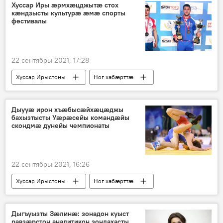
Хуссар Иры ӕрмхӕцджытӕ стох
кӕндзысты культурӕ ӕмӕ спорты
фестивалы
22 сентябры 2021, 17:28
Хуссар Ирыстоны
Ног хабӕрттӕ
Спорт
Дыууӕ ирон хъӕбысӕйхӕцӕджы
бахызтысты Уӕрӕсейы командӕйы
скондмӕ дунейы чемпионаты
22 сентябры 2021, 16:26
Хуссар Ирыстоны
Ног хабӕрттӕ
Дыгъуызты Зæлинæ: зонадон куыст
равзæрстон аналитикон зондахасты