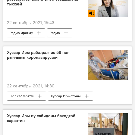
тыххæй
22 сентябры 2021, 15:43
Радио иронау
Радио
Хуссар Иры рабæрæг ис 59 ног
рынчыны коронавирусæй
22 сентябры 2021, 14:30
Ног хабӕрттӕ
Хуссар Ирыстоны
Хуссар Иры иу сабидоны бакодтой
карантин