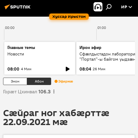
ИР
Хуссар Ирыстон
00:00
01:00
Главные темы
Ирон эфир
Новости
Сфæлдыстадон лаборатори
"Портал"-ы байгом уыдзæн
зындгонд нывгæнæг Гасситы
08:00
08:04
4 Мин
26 Мин
Æхсары куыстыты равдыст
Знон
Абон
Эфирмæ
Горӕт Цхинвал
106.3
Сӕйраг ног хабӕрттӕ
22.09.2021 мӕ