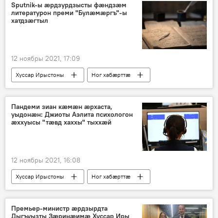
Sputnik-ы ӕрдзурдзысты фӕндзӕм
литературон преми "Булӕмӕргъ"-ы
хатдзӕгтыл
12 ноябры 2021, 17:09
Хуссар Ирыстоны
Ног хабӕрттӕ
Уӕрӕсейы
Пандеми зиан кӕмӕн ӕрхаста,
уыдонӕн: Джиоты Аэлита психологон
ӕххуысы "тӕвд хаххы" тыххӕй
12 ноябры 2021, 16:08
Хуссар Ирыстоны
Ног хабӕрттӕ
Премьер-министр ӕрдзырдта
Дыгъуызты Зӕринӕимӕ Хуссар Иры