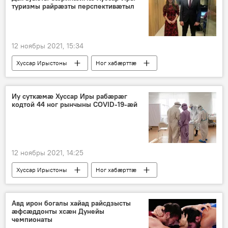
туризмы райрӕзты перспективӕтыл
12 ноябры 2021, 15:34
Хуссар Ирыстоны
Ног хабӕрттӕ
Уӕрӕсейы
Иу суткӕмӕ Хуссар Иры рабӕрӕг
кодтой 44 ног рынчыны COVID-19-ӕй
12 ноябры 2021, 14:25
Хуссар Ирыстоны
Ног хабӕрттӕ
Авд ирон богалы хайад райсдзысты
ӕфсӕддонты хсӕн Дунейы
чемпионаты