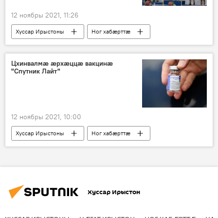
12 ноябры 2021, 11:26
Хуссар Ирыстоны
Ног хабӕрттӕ
Спорт
Цхинвалмӕ ӕрхӕццӕ вакцинӕ
"Спутник Лайт"
12 ноябры 2021, 10:00
Хуссар Ирыстоны
Ног хабӕрттӕ
Уӕрӕсейы
Хуссар Ирыстон