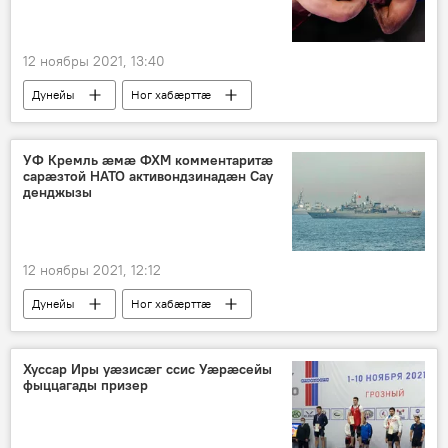
12 ноябры 2021, 13:40
Дунейы
Ног хабӕрттӕ
Цӕгат Ирыстон
Спорт
УФ Кремль ӕмӕ ФХМ комментаритӕ
сарӕзтой НАТО активондзинадӕн Сау
денджызы
12 ноябры 2021, 12:12
Дунейы
Ног хабӕрттӕ
Политикӕ
Уӕрӕсейы
Хуссар Иры уӕзисӕг ссис Уӕрӕсейы
фыццагады призер