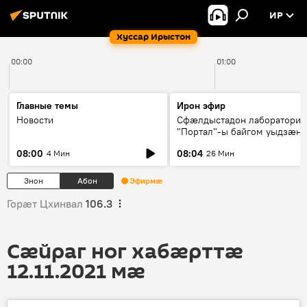
ИР
Хуссар Ирыстон
00:00
01:00
Главные темы
Ирон эфир
Новости
Сфæлдыстадон лаборатори
"Портал"-ы байгом уыдзæн
зындгонд нывгæнæг Гасситы
08:00
08:04
4 Мин
26 Мин
Æхсары куыстыты равдыст
Знон
Абон
Эфирмæ
Горӕт Цхинвал
106.3
Сӕйраг ног хабӕрттӕ
12.11.2021 мӕ