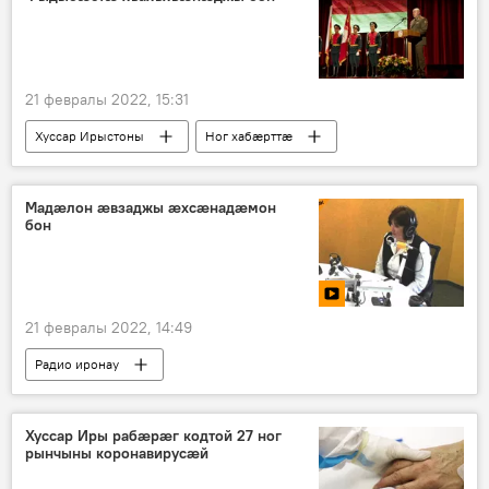
21 февралы 2022, 15:31
Хуссар Ирыстоны
Ног хабӕрттӕ
Мадæлон æвзаджы æхсæнадæмон
бон
21 февралы 2022, 14:49
Радио иронау
Хуссар Иры рабӕрӕг кодтой 27 ног
рынчыны коронавирусӕй