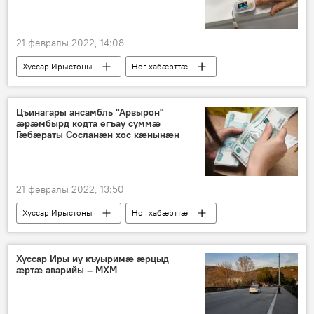
21 февралы 2022, 14:08
Хуссар Ирыстоны
Ног хабӕрттӕ
Цъинагары ансамбль "Арвырон"
ӕрӕмбырд кодта егъау суммӕ
Гӕбӕраты Сосланӕн хос кӕнынӕн
21 февралы 2022, 13:50
Хуссар Ирыстоны
Ног хабӕрттӕ
Хуссар Иры иу къуыримӕ ӕрцыд
ӕртӕ аварийы – МХМ