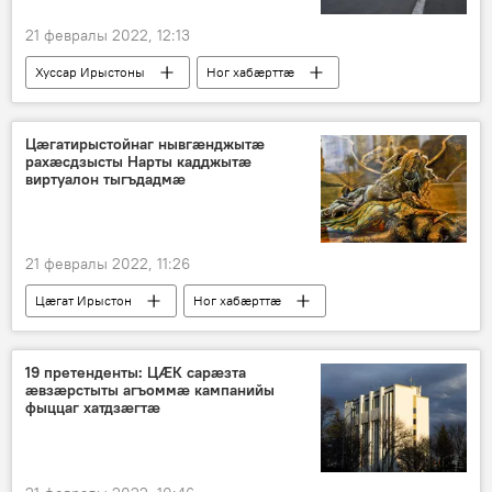
21 февралы 2022, 12:13
Хуссар Ирыстоны
Ног хабӕрттӕ
Цӕгатирыстойнаг нывгӕнджытӕ
рахӕсдзысты Нарты кадджытӕ
виртуалон тыгъдадмӕ
21 февралы 2022, 11:26
Цӕгат Ирыстон
Ног хабӕрттӕ
Культурӕ
19 претенденты: ЦӔК сарӕзта
ӕвзӕрстыты агъоммӕ кампанийы
фыццаг хатдзӕгтӕ