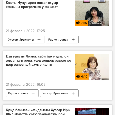
Коцты Нуну: ирон æвзаг ахуыр
кæныны программæ у æххæст
7:26
21 февралы 2022, 17:25
Хуссар Ирыстоны
Радио иронау
Дыгъуызты Лиана: саби йӕ мадӕлон
ӕвзаг куы зона, уӕд ӕндӕр ӕвзӕгтӕ
дӕр ӕнцонæй ахуыр кӕны
4:40
21 февралы 2022, 16:03
Радио иронау
Хуссар Ирыстоны
Куыд банысан кӕндзысты Хуссар Иры
Фыдыбӕстӕ хъахъхъӕнӕджы бон