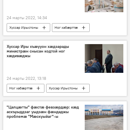
24 марты 2022, 14:34
Хуссар Ирыстоны
Ног хабӕрттӕ
Пандемия
Коронавирус
Хуссар Иры хъæууон хæдзарады
министрæн снысан кодтой ног
хæдивæджы
24 марты 2022, 13:18
Ног хабӕрттӕ
Хуссар Ирыстоны
Политикӕ
Хъӕууон хӕдзарад
"Цалцӕгты" фӕстӕ февзӕрдӕр: кӕд
аскъуыддзаг уыдзӕн фӕндаджы
проблемӕ "Мӕскуыйаг"-ы