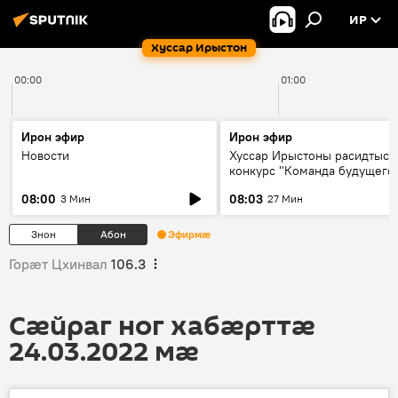
ИР
Хуссар Ирыстон
00:00
01:00
Ирон эфир
Ирон эфир
Новости
Хуссар Ирыстоны расидтыст
конкурс "Команда будущего
08:00
08:03
3 Мин
27 Мин
Знон
Абон
Эфирмæ
Горӕт Цхинвал
106.3
Сӕйраг ног хабӕрттӕ
24.03.2022 мӕ