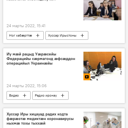
24 марты 2022, 15:41
Ног хабӕрттӕ
Хуссар Ирыстоны
Ахуырад
Иу мæй рацыд Уæрæсейы
Федерацийы сæрмагонд æфсæддон
операцийыл Украинæйы
24 марты 2022, 15:06
Видео
Радио иронау
Хуссар Иры хицауад радих кодта
фæрæзтæ медиктæн коронавирусы
ныхмæ тохы тыххæй