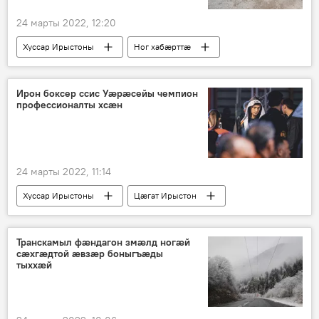
24 марты 2022, 12:20
Хуссар Ирыстоны
Ног хабӕрттӕ
Ирон боксер ссис Уӕрӕсейы чемпион
профессионалты хсӕн
24 марты 2022, 11:14
Хуссар Ирыстоны
Цӕгат Ирыстон
Ног хабӕрттӕ
Спорт
Транскамыл фӕндагон змӕлд ногӕй
сӕхгӕдтой ӕвзӕр боныгъӕды
тыххӕй