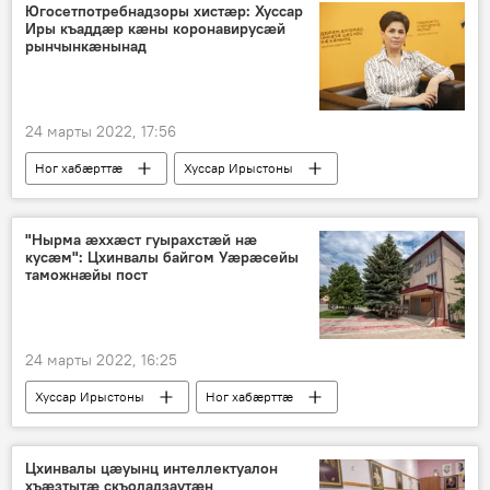
Югосетпотребнадзоры хистӕр: Хуссар
Иры къаддӕр кӕны коронавирусӕй
рынчынкӕнынад
24 марты 2022, 17:56
Ног хабӕрттӕ
Хуссар Ирыстоны
Коронавирус
Пандемия
"Нырма ӕххӕст гуырахстӕй нӕ
кусӕм": Цхинвалы байгом Уӕрӕсейы
таможнӕйы пост
24 марты 2022, 16:25
Хуссар Ирыстоны
Ног хабӕрттӕ
Цхинвалы цӕуынц интеллектуалон
хъӕзтытӕ скъоладзаутӕн