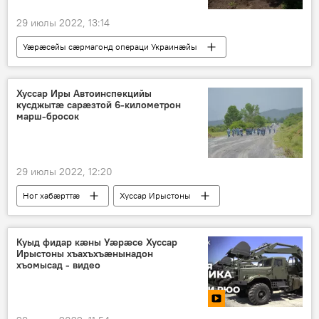
29 июлы 2022, 13:14
Уӕрӕсейы сӕрмагонд операци Украинӕйы
Уӕрӕсейы
Ног хабӕрттӕ
Хуссар Иры Автоинспекцийы
кусджытӕ сарӕзтой 6-километрон
марш-бросок
29 июлы 2022, 12:20
Ног хабӕрттӕ
Хуссар Ирыстоны
Хуссар Иры МХМ
Куыд фидар кӕны Уӕрӕсе Хуссар
Ирыстоны хъахъхъӕнынадон
хъомысад - видео