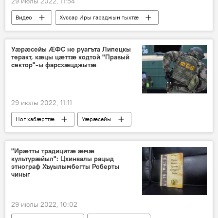
29 июлы 2022, 11:54
Видео
Хуссар Иры гарзджын тыхтӕ
Хуссар Ирыстоны
Уӕрӕсейы ӔФС не руагъта Липецкы
теракт, кӕцы цӕттӕ кодтой "Правый
сектор"-ы фарсхӕцджытӕ
29 июлы 2022, 11:11
Ног хабӕрттӕ
Уӕрӕсейы
Уӕрӕсейы сӕрмагонд операци Украинӕйы
"Ирæтты традицитæ æмæ
культурæйыл": Цхинвалы рацыд
этнограф Хъуылымбегты Роберты
чиныг
29 июлы 2022, 10:02