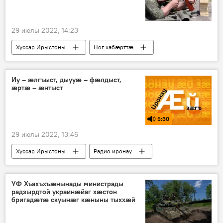
29 июлы 2022, 14:23
Хуссар Ирыстоны
Ног хабӕрттӕ
Хуссар Иры гарзджын тыхтӕ
Иу – æлгъыст, дыууæ – фæлдыст,
æртæ – æнтыст
5:30
29 июлы 2022, 13:46
Хуссар Ирыстоны
Радио иронау
Зонад
УФ Хъахъхъæнынады министрады
радзырдтой украинæйаг хæстон
бригадæтæ скуынæг кæныны тыххæй