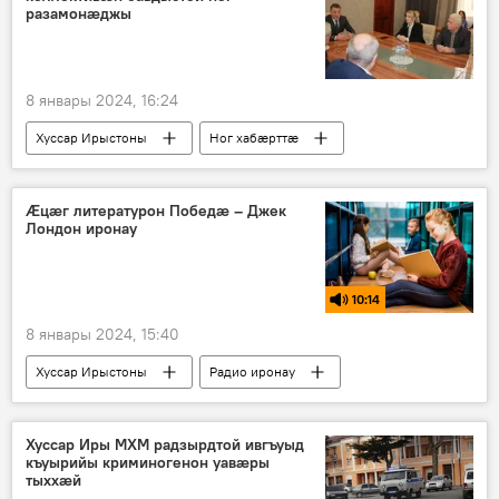
разамонæджы
8 январы 2024, 16:24
Хуссар Ирыстоны
Ног хабӕрттӕ
Хуссар Иры хицауад
Æцæг литературон Победæ – Джек
Лондон иронау
10:14
8 январы 2024, 15:40
Хуссар Ирыстоны
Радио иронау
Ирон литературæ
Цӕгат Ирыстон
Хуссар Иры МХМ радзырдтой ивгъуыд
къуырийы криминогенон уавæры
тыххæй