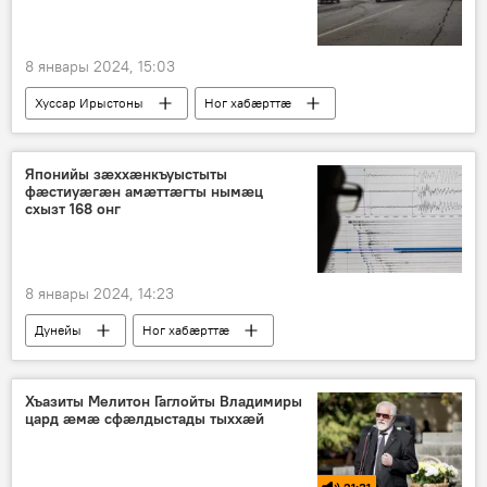
8 январы 2024, 15:03
Хуссар Ирыстоны
Ног хабӕрттӕ
Японийы зӕххӕнкъуыстыты
фӕстиуӕгӕн амӕттӕгты нымӕц
схызт 168 онг
8 январы 2024, 14:23
Дунейы
Ног хабӕрттӕ
Хъазиты Мелитон Гаглойты Владимиры
цард æмæ сфæлдыстады тыххæй