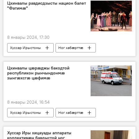
Цхинвалы равдисдзысты национ балет
"Фатимӕ"
8 январы 2024, 17:30
Хуссар Ирыстоны
Ног хабӕрттӕ
Аивад
Театр
Цхинвалы цæрæджы бакодтой
республикон рынчындонмæ
зынгæхсгæ цæфимæ
8 январы 2024, 16:54
Хуссар Ирыстоны
Ног хабӕрттӕ
Хуссар Иры МХМ
Хуссар Иры хицауады аппараты
коллективæн бавдыстой ног