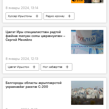
21:31
8 январы 2024, 13:14
Хуссар Ирыстоны
Радио иронау
Ирон æвзаг
Ирон литературæ
Цӕгат Иры специалисттӕн радтой
фӕйнӕ милуан сомы цӕрӕнуатӕн –
Сергей Меняйло
8 январы 2024, 12:13
Цӕгат Ирыстон
Ног хабӕрттӕ
Белгороды областы æрыппæрстой
украинæйаг ракетæ С-200