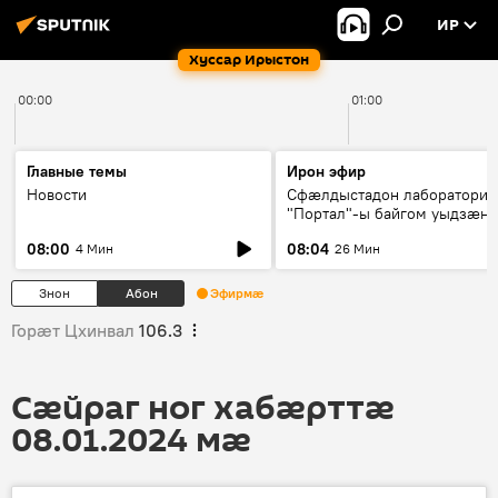
ИР
Хуссар Ирыстон
00:00
01:00
Главные темы
Ирон эфир
Новости
Сфæлдыстадон лаборатори
"Портал"-ы байгом уыдзæн
зындгонд нывгæнæг Гасситы
08:00
08:04
4 Мин
26 Мин
Æхсары куыстыты равдыст
Знон
Абон
Эфирмæ
Горӕт Цхинвал
106.3
Сӕйраг ног хабӕрттӕ
08.01.2024 мӕ