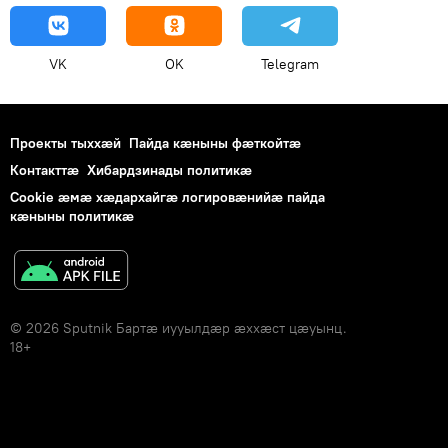
VK
OK
Telegram
Проекты тыххӕй
Пайда кӕныны фӕткойтӕ
Контакттӕ
Хибардзинады политикæ
Cookie æмæ хæдархайгæ логировæнийæ пайда
кæныны политикæ
© 2026 Sputnik Бартӕ иууылдӕр ӕххӕст цӕуынц.
18+