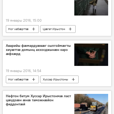
19 январы 2016, 15:00
Ног хабӕрттӕ
Цӕгат Ирыстон
Аварийы фæмардуæвæг сылгоймæгты
хиуæттæ домынц аххосджынӕн карз
æфхæрд
19 январы 2016, 14:54
Ног хабӕрттӕ
Хуссар Ирыстоны
Нефтон битум Хуссар Ирыстонмæ ласт
цæудзæн æнæ таможнæйон
фиддонтæй