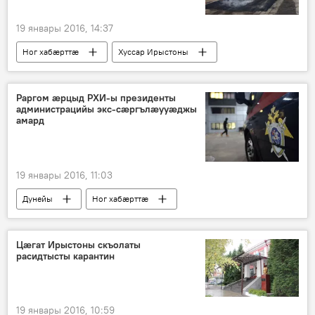
19 январы 2016, 14:37
Ног хабӕрттӕ
Хуссар Ирыстоны
Раргом æрцыд РХИ-ы президенты
администрацийы экс-сæргълæууæджы
амард
19 январы 2016, 11:03
Дунейы
Ног хабӕрттӕ
Цӕгат Ирыстоны скъолаты
расидтысты карантин
19 январы 2016, 10:59