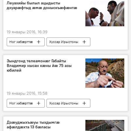
Леуахийы былыл ацыдысты
дзуарæфтыд ӕмӕ доныскъæфæнтæ
19 январы 2016, 16:39
Ног хабӕрттӕ
Хуссар Ирыстоны
Зындгонд телеамонӕг Габайты
Владимир нысан кӕны йӕ 75 азы
юбилей
19 январы 2016, 15:58
Ног хабӕрттӕ
Хуссар Ирыстоны
Дзæуджыхъæуы тыхдымгæ
афæлдæхта 13 бæласы