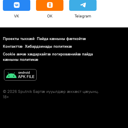
VK
OK
Telegram
Проекты тыххӕй
Пайда кӕныны фӕткойтӕ
Контакттӕ
Хибардзинады политикæ
Cookie æмæ хæдархайгæ логировæнийæ пайда
кæныны политикæ
© 2026 Sputnik Бартӕ иууылдӕр ӕххӕст цӕуынц.
18+