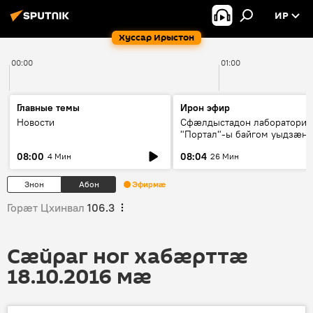
ИР
Хуссар Ирыстон
00:00
01:00
Главные темы
Ирон эфир
Новости
Сфæлдыстадон лаборатори
"Портал"-ы байгом уыдзæн
зындгонд нывгæнæг Гасситы
08:00
08:04
4 Мин
26 Мин
Æхсары куыстыты равдыст
Знон
Абон
Эфирмæ
Горӕт Цхинвал
106.3
Сӕйраг ног хабӕрттӕ
18.10.2016 мӕ