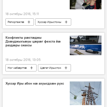
18 октябры 2016, 15:11
Репортажтӕ
Хуссар Ирыстоны
Фӕлтӕрӕй фӕлтӕртӕм
Конфликты рӕстӕджы
Дзӕуджыхъӕуы цӕрӕг фехста йӕ
раздӕры сиахсы
18 октябры 2016, 13:05
Ног хабӕрттӕ
Цӕгат Ирыстон
Хуссар Иры абон нӕ ахуысдзӕн рухс