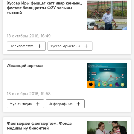
Хуссар Иры фыццаг хатт ивар кӕнынц
фистӕг бӕлццӕтты ФЗУ халыны
тыххӕй
18 октябры 2016, 16:49
Ног хабӕрттӕ
Хуссар Ирыстоны
Ӕнӕнцой ӕргътӕ
18 октябры 2016, 15:58
Мультимедиа
Инфографикӕ
Фӕлтӕрӕй фӕлтӕртӕм. Фондз
медикы иу бинонтӕй