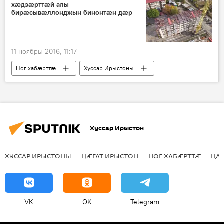
хӕдзӕрттӕй алы
бирӕсывӕллонджын бинонтӕн дӕр
11 ноябры 2016, 11:17
Ног хабӕрттӕ
Хуссар Ирыстоны
Хуссар Ирыстон
ХУССАР ИРЫСТОНЫ
ЦӔГАТ ИРЫСТОН
НОГ ХАБӔРТТӔ
ЦА
VK
OK
Telegram