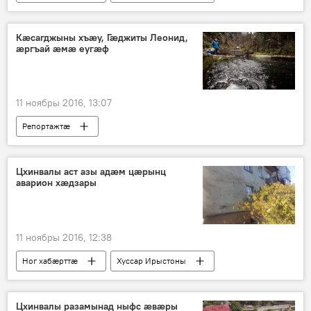
Кӕсагджыны хъӕу, Гӕджиты Леонид,
æргъай ӕмӕ еугӕф
11 ноябры 2016, 13:07
Репортажтӕ
Цхинвалы аст азы адӕм цӕрынц
аварион хӕдзары
11 ноябры 2016, 12:38
Ног хабӕрттӕ
Хуссар Ирыстоны
Цхинвалы разамынад ныфс ӕвӕры