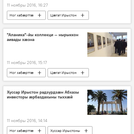
11 ноябры 2016, 16:27
Ног хабӕрттӕ
Цӕгат Ирыстон
"Аланика"-йы коллекци — нырыккон
аивады хӕзна
11 ноябры 2016, 15:17
Ног хабӕрттӕ
Цӕгат Ирыстон
Хуссар Ирыстон радзурдзӕн Абхазы
инвесторы ӕрбаздахыны тыххӕй
11 ноябры 2016, 14:14
Ног хабӕрттӕ
Хуссар Ирыстоны