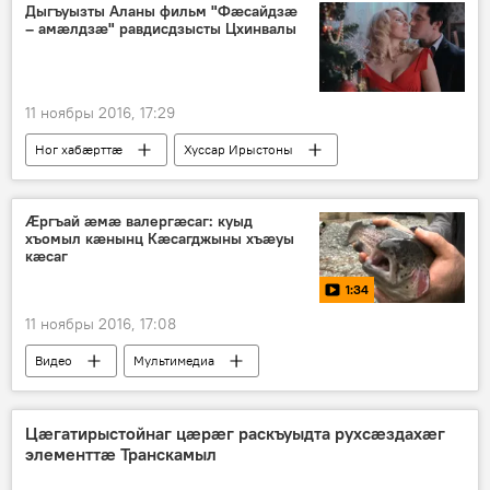
Дыгъуызты Аланы фильм "Фӕсайдзӕ
– амӕлдзӕ" равдисдзысты Цхинвалы
11 ноябры 2016, 17:29
Ног хабӕрттӕ
Хуссар Ирыстоны
Ӕргъай æмæ валергæсаг: куыд
хъомыл кӕнынц Кӕсагджыны хъӕуы
кӕсаг
1:34
11 ноябры 2016, 17:08
Видео
Мультимедиа
Цӕгатирыстойнаг цӕрӕг раскъуыдта рухсӕздахӕг
элементтӕ Транскамыл