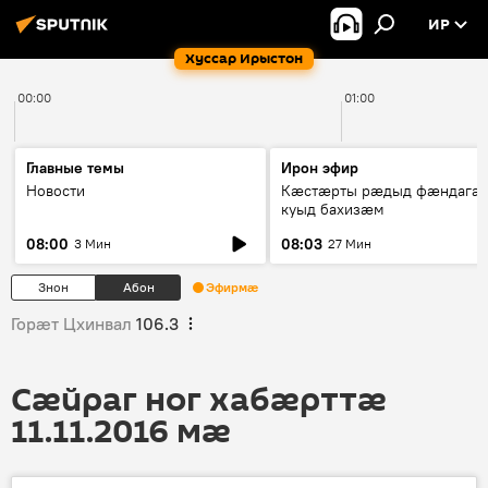
ИР
Хуссар Ирыстон
00:00
01:00
Главные темы
Ирон эфир
Новости
Кæстæрты рæдыд фæндагæ
куыд бахизæм
08:00
08:03
3 Мин
27 Мин
Знон
Абон
Эфирмæ
Горӕт Цхинвал
106.3
Сӕйраг ног хабӕрттӕ
11.11.2016 мӕ