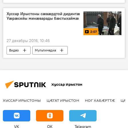
Хуссар Ирыстоны сӕвӕрдтой дидинтӕ
Уӕрӕсейы минӕварады бӕстыхаймӕ
2:07
27 декабры 2016, 10:46
Видео
Мультимедиа
Хуссар Ирыстон
ХУССАР ИРЫСТОНЫ
ЦӔГАТ ИРЫСТОН
НОГ ХАБӔРТТӔ
ЦА
VK
OK
Telegram