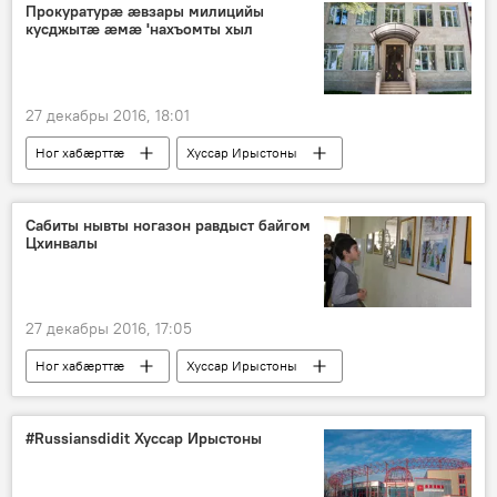
Прокуратурӕ ӕвзары милицийы
кусджытӕ ӕмӕ 'нахъомты хыл
27 декабры 2016, 18:01
Ног хабӕрттӕ
Хуссар Ирыстоны
Сабиты нывты ногазон равдыст байгом
Цхинвалы
27 декабры 2016, 17:05
Ног хабӕрттӕ
Хуссар Ирыстоны
#Russiansdidit Хуссар Ирыстоны