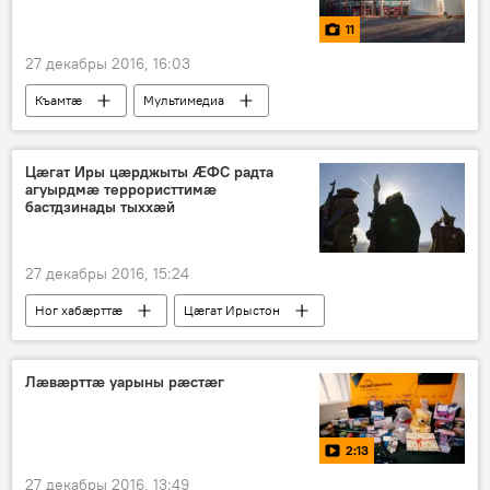
11
27 декабры 2016, 16:03
Къамтӕ
Мультимедиа
Цӕгат Иры цӕрджыты ӔФС радта
агуырдмӕ террористтимӕ
бастдзинады тыххӕй
27 декабры 2016, 15:24
Ног хабӕрттӕ
Цӕгат Ирыстон
Лӕвӕрттӕ уарыны рӕстӕг
2:13
27 декабры 2016, 13:49