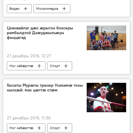
Видео
Мультимедиа
Цхинвайлаг дæс ӕрыгон боксеры
рамбылдтой Дзæуджыхъæуы
фыццагад
27 декабры 2016, 12:27
Ног хабӕрттӕ
Спорт
Хуссар Ирыстоны
Гасситы Мурӕты тренер Усикимӕ тохы
ныххӕй: мах цӕттӕ стӕм
27 декабры 2016, 11:36
Ног хабӕрттӕ
Спорт