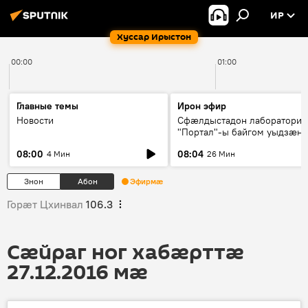
ИР
Хуссар Ирыстон
00:00
01:00
Главные темы
Ирон эфир
Новости
Сфæлдыстадон лаборатори
"Портал"-ы байгом уыдзæн
зындгонд нывгæнæг Гасситы
08:00
08:04
4 Мин
26 Мин
Æхсары куыстыты равдыст
Знон
Абон
Эфирмæ
Горӕт Цхинвал
106.3
Сӕйраг ног хабӕрттӕ
27.12.2016 мӕ