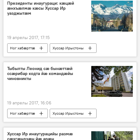
Президенты инаугураци: кæцæй
æнхъæлмæ кæсы Хуссар Ир
уазджытæм
19 апрелы 2017, 17:15
Ног хабӕрттӕ
Хуссар Ирыстоны
Тыбылты Леонид сæ бынæттæй
ссæрибар кодта йæ командæйы
чиновникты
19 апрелы 2017, 16:06
Ног хабӕрттӕ
Хуссар Ирыстоны
Хуссар Ир инаугурацийы размæ
сæхгæндзæн йæ арæн