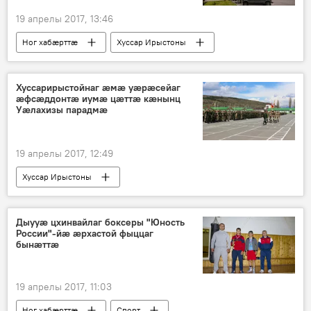
19 апрелы 2017, 13:46
Ног хабӕрттӕ
Хуссар Ирыстоны
Хуссарирыстойнаг æмæ уæрæсейаг
æфсæддонтæ иумæ цæттæ кæнынц
Уæлахизы парадмæ
19 апрелы 2017, 12:49
Хуссар Ирыстоны
Дыууӕ цхинвайлаг боксеры "Юность
России"-йӕ ӕрхастой фыццаг
бынӕттӕ
19 апрелы 2017, 11:03
Ног хабӕрттӕ
Спорт