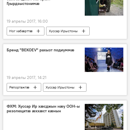
Гуырдзыстонимæ
19 апрелы 2017, 16:00
Ног хабӕрттӕ
Хуссар Ирыстоны
Бренд "BEKOEV" рахызт подиуммæ
19 апрелы 2017, 14:21
Репортажтӕ
Хуссар Ирыстоны
ФХМ: Хуссар Ир хæсджын нæу ООН-ы
резолюцитæ æххæст кæнын