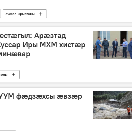
Хуссар Ирыстоны
ӕстӕгыл: Арӕзтад
Хуссар Иры МХМ хистӕр
минӕвар
тоны
 УУМ фӕдзӕхсы ӕвзӕр