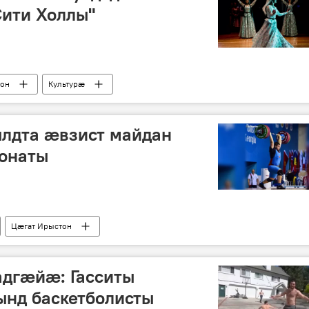
Сити Холлы"
тон
Культурӕ
ылдта ӕвзист майдан
онаты
Цӕгат Ирыстон
адгӕйӕ: Гасситы
нд баскетболисты