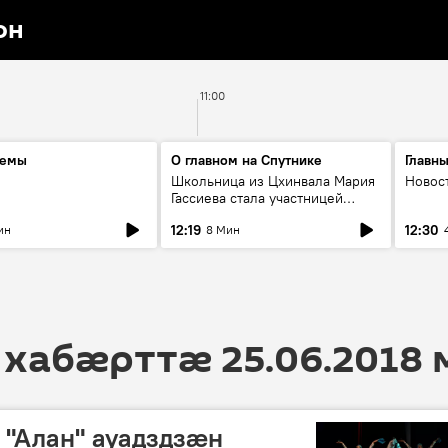
он
11:00
темы
О главном на Спутнике
Главн
Школьница из Цхинвала Мария
Новос
Гассиева стала участницей
всероссийского конкурса
12:19
12:30
ин
8 Мин
«Большая перемена»
 хабӕрттӕ 25.06.2018
 "Алан" ауадздзӕн