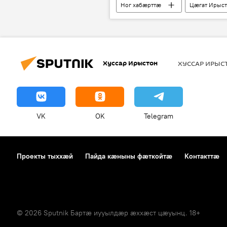
Ног хабӕрттӕ
Цӕгат Ирыс
Хуссар Ирыстон
ХУССАР ИРЫ
VK
OK
Telegram
Проекты тыххӕй
Пайда кӕныны фӕткойтӕ
Контакттӕ
© 2026 Sputnik Бартӕ иууылдӕр ӕххӕст цӕуынц. 18+