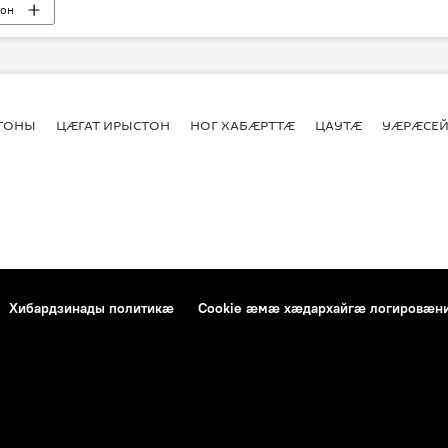
тон
СТОНЫ
ЦӔГАТ ИРЫСТОН
НОГ ХАБӔРТТӔ
ЦАУТӔ
УӔРӔСЕЙ
Хибардзинады политикæ
Cookie æмæ хæдархайгæ логировæн