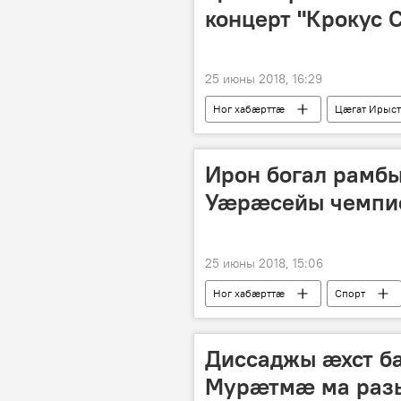
концерт "Крокус 
25 июны 2018, 16:29
Ног хабӕрттӕ
Цӕгат Ирыс
Ирон богал рамб
Уӕрӕсейы чемпи
25 июны 2018, 15:06
Ног хабӕрттӕ
Спорт
Диссаджы ӕхст б
Мурӕтмӕ ма разы