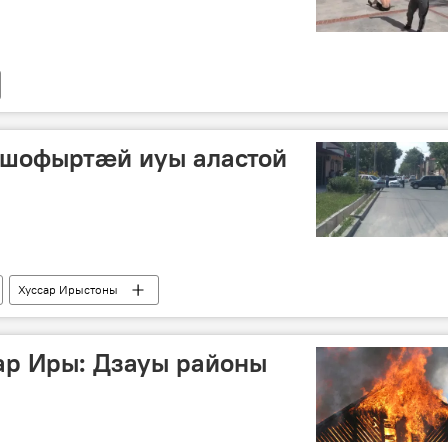
 шофыртӕй иуы аластой
Хуссар Ирыстоны
ар Иры: Дзауы районы