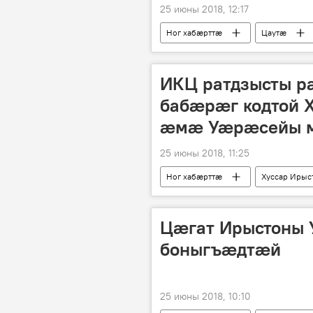
25 июны 2018, 12:17
Ног хабӕрттӕ
Цаутӕ
ИКЦ ратдзысты р
бабӕрӕг кодтой 
ӕмӕ Уӕрӕсейы 
25 июны 2018, 11:25
Ног хабӕрттӕ
Хуссар Ирыс
Цӕгат Ирыстоны
боныгъӕдтӕй
25 июны 2018, 10:10