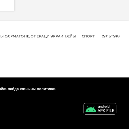
Ы СӔРМАГОНД ОПЕРАЦИ УКРАИНӔЙЫ
СПОРТ
КУЛЬТУРӔ
ийæ пайда кæныны политикæ