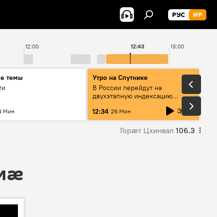
РУС
ИР
12:00
12:43
13:00
ые темы
Утро на Спутнике
ти
В России перейдут на
двухэтапную индексацию
пенсий
Эфир
12:34
4 Мин
26 Мин
Горӕт Цхинвал
106.3
 мӕ