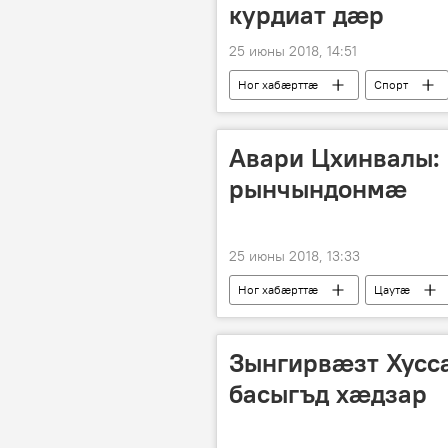
курдиат дӕр
25 июны 2018, 14:51
Ног хабӕрттӕ
Спорт
Авари Цхинвалы:
рынчындонмӕ
25 июны 2018, 13:33
Ног хабӕрттӕ
Цаутӕ
Зынгирвӕзт Хусс
басыгъд хӕдзар