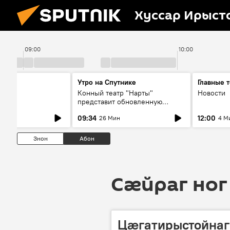
Хуссар Ирыст
09:00
10:00
ы
Утро на Спутнике
Главные 
Конный театр "Нарты"
Новости
представит обновленную
концертную программу
09:34
12:00
26 Мин
4 М
"Легенды возвращаются"
Знон
Абон
Сӕйраг ног
Цӕгатирыстойнаг